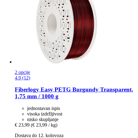
2 opcije
4.9 (12)
Fiberlogy
Easy PETG Burgundy Transparent,
1,75 mm / 1000 g
jednostavan ispis
visoka izdržljivost
nisko skupljanje
€ 23,99
(€ 23,99 / kg)
Dostava do 12. kolovoza