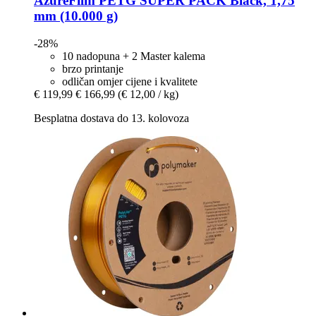
AzureFilm
PETG SUPER PACK Black, 1,75
mm (10.000 g)
-28%
10 nadopuna + 2 Master kalema
brzo printanje
odličan omjer cijene i kvalitete
€ 119,99
€ 166,99
(€ 12,00 / kg)
Besplatna dostava do 13. kolovoza