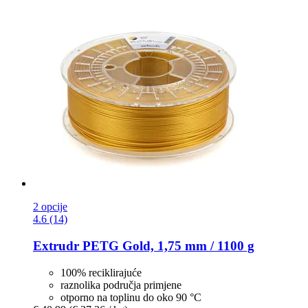
2 opcije
4.6 (14)
Extrudr
PETG Gold, 1,75 mm / 1100 g
100% reciklirajuće
raznolika područja primjene
otporno na toplinu do oko 90 °C