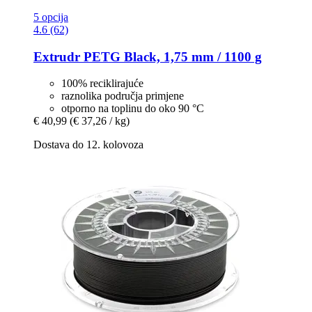
5 opcija
4.6 (62)
Extrudr
PETG Black, 1,75 mm / 1100 g
100% reciklirajuće
raznolika područja primjene
otporno na toplinu do oko 90 °C
€ 40,99
(€ 37,26 / kg)
Dostava do 12. kolovoza