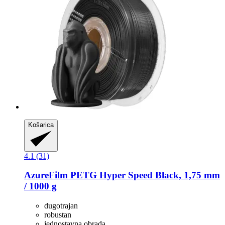
Košarica
4.1 (31)
AzureFilm
PETG Hyper Speed Black, 1,75 mm
/ 1000 g
dugotrajan
robustan
jednostavna obrada