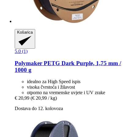
Košarica
5.0 (1)
Polymaker
PETG Dark Purple, 1,75 mm /
1000 g
idealno za High Speed ispis
visoka čvrstoća i žilavost
otporno na vremenske uvjete i UV zrake
€ 20,99
(€ 20,99 / kg)
Dostava do 12. kolovoza