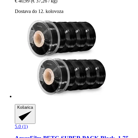
€ 40,99
(€ 37,26 / kg)
Dostava do 12. kolovoza
Košarica
5.0 (1)