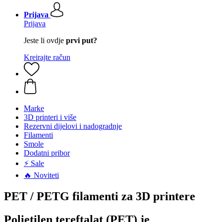
Prijava
Prijava
Jeste li ovdje
prvi put?
Kreirajte račun
Marke
3D printeri i više
Rezervni dijelovi i nadogradnje
Filamenti
Smole
Dodatni pribor
⚡ Sale
🔥 Noviteti
PET / PETG filamenti za 3D printere
Polietilen tereftalat (PET) je