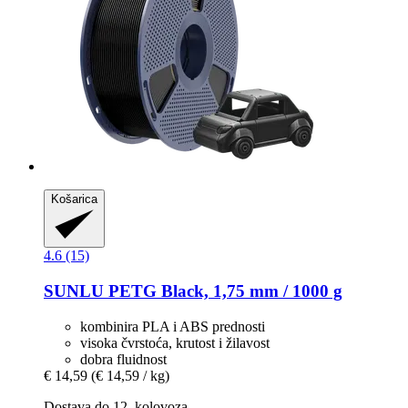
Košarica
4.6 (15)
SUNLU
PETG Black, 1,75 mm / 1000 g
kombinira PLA i ABS prednosti
visoka čvrstoća, krutost i žilavost
dobra fluidnost
€ 14,59
(€ 14,59 / kg)
Dostava do 12. kolovoza