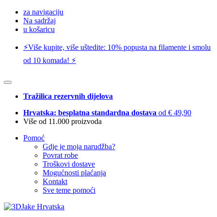
za navigaciju
Na sadržaj
u košaricu
⚡️Više kupite, više uštedite: 10% popusta na filamente i smolu
od 10 komada! ⚡️
Tražilica rezervnih dijelova
Hrvatska: besplatna standardna dostava
od € 49,90
Više od 11.000 proizvoda
Pomoć
Gdje je moja narudžba?
Povrat robe
Troškovi dostave
Mogućnosti plaćanja
Kontakt
Sve teme pomoći