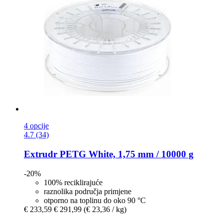
4 opcije
4.7 (34)
Extrudr
PETG White, 1,75 mm / 10000 g
-20%
100% reciklirajuće
raznolika područja primjene
otporno na toplinu do oko 90 °C
€ 233,59
€ 291,99
(€ 23,36 / kg)