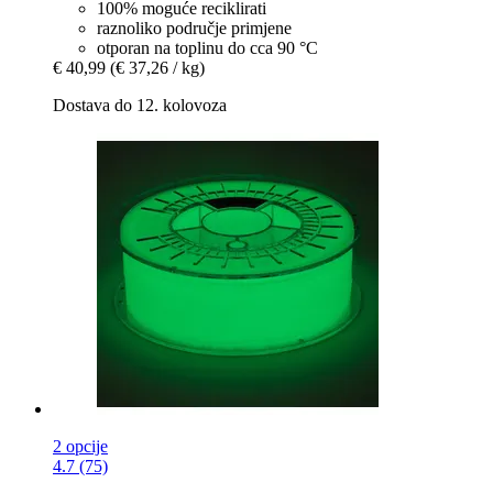
100% moguće reciklirati
raznoliko područje primjene
otporan na toplinu do cca 90 °C
€ 40,99
(€ 37,26 / kg)
Dostava do 12. kolovoza
2 opcije
4.7 (75)