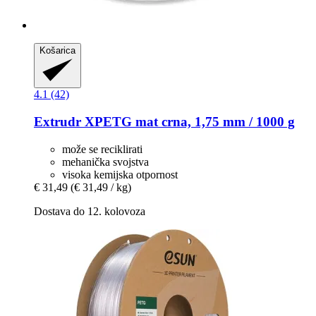
Košarica
4.1 (42)
Extrudr
XPETG mat crna, 1,75 mm / 1000 g
može se reciklirati
mehanička svojstva
visoka kemijska otpornost
€ 31,49
(€ 31,49 / kg)
Dostava do 12. kolovoza