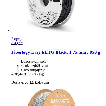
3 opcije
4.4 (22)
Fiberlogy
Easy PETG Black, 1,75 mm / 850 g
jednostavan ispis
visoka izdržljivost
nisko skupljanje
€ 20,99
(€ 24,69 / kg)
Dostava do 12. kolovoza