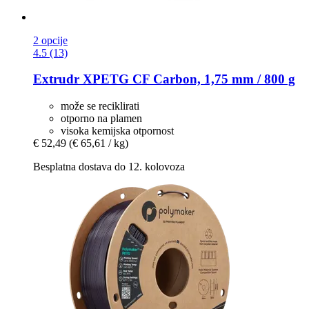
2 opcije
4.5 (13)
Extrudr
XPETG CF Carbon, 1,75 mm / 800 g
može se reciklirati
otporno na plamen
visoka kemijska otpornost
€ 52,49
(€ 65,61 / kg)
Besplatna dostava do 12. kolovoza