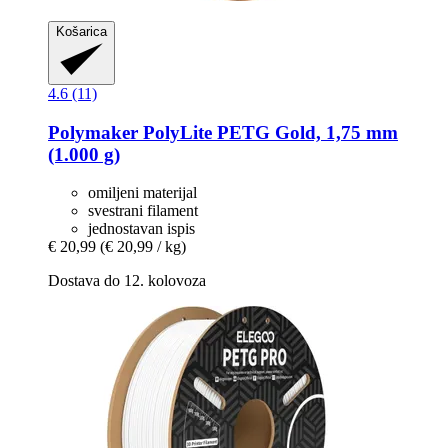
Košarica
4.6 (11)
Polymaker
PolyLite PETG Gold, 1,75 mm
(1.000 g)
omiljeni materijal
svestrani filament
jednostavan ispis
€ 20,99
(€ 20,99 / kg)
Dostava do 12. kolovoza