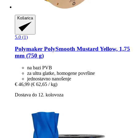
Košarica
5.0 (1)
Polymaker
PolySmooth Mustard Yellow, 1,75
mm (750 g)
na bazi PVB
za ultra glatke, homogene površine
jednostavno nanošenje
€ 46,99
(€ 62,65 / kg)
Dostava do 12. kolovoza