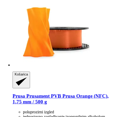
Košarica
Prusa
Prusament PVB Prusa Orange (NFC),
1,75 mm / 500 g
poluprozirni izgled
jednostavno zaglađivanje izopropilnim alkoholom