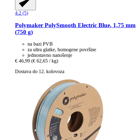
4.2 (5)
Polymaker
PolySmooth Electric Blue, 1,75 mm
(750 g)
na bazi PVB
za ultra glatke, homogene površine
jednostavno nanošenje
€ 46,99
(€ 62,65 / kg)
Dostava do 12. kolovoza