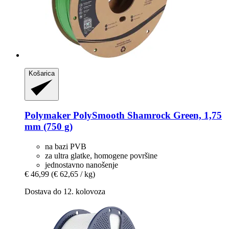
Košarica
Polymaker
PolySmooth Shamrock Green, 1,75
mm (750 g)
na bazi PVB
za ultra glatke, homogene površine
jednostavno nanošenje
€ 46,99
(€ 62,65 / kg)
Dostava do 12. kolovoza