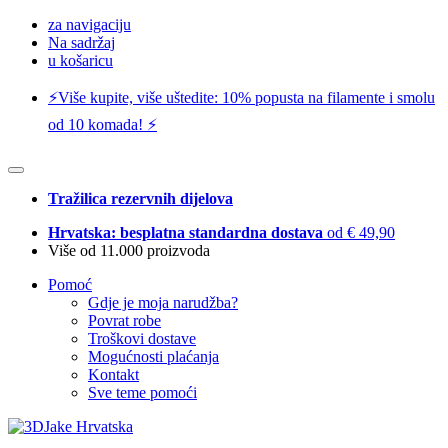
za navigaciju
Na sadržaj
u košaricu
⚡️Više kupite, više uštedite: 10% popusta na filamente i smolu
od 10 komada! ⚡️
Tražilica rezervnih dijelova
Hrvatska: besplatna standardna dostava
od € 49,90
Više od 11.000 proizvoda
Pomoć
Gdje je moja narudžba?
Povrat robe
Troškovi dostave
Mogućnosti plaćanja
Kontakt
Sve teme pomoći