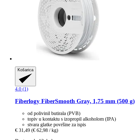
Košarica
4.0 (1)
Fiberlogy
FiberSmooth Gray, 1,75 mm (500 g)
od polivinil butirala (PVB)
topiv u kontaktu s izopropil alkoholom (IPA)
stvara glatke površine za ispis
€ 31,49
(€ 62,98 / kg)