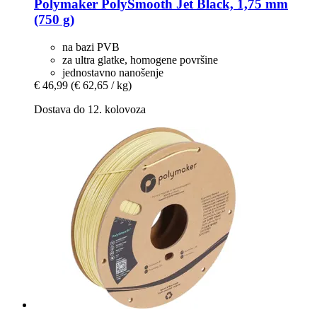
Polymaker
PolySmooth Jet Black, 1,75 mm
(750 g)
na bazi PVB
za ultra glatke, homogene površine
jednostavno nanošenje
€ 46,99
(€ 62,65 / kg)
Dostava do 12. kolovoza