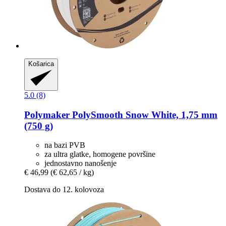
Košarica
5.0 (8)
Polymaker
PolySmooth Snow White, 1,75 mm
(750 g)
na bazi PVB
za ultra glatke, homogene površine
jednostavno nanošenje
€ 46,99
(€ 62,65 / kg)
Dostava do 12. kolovoza