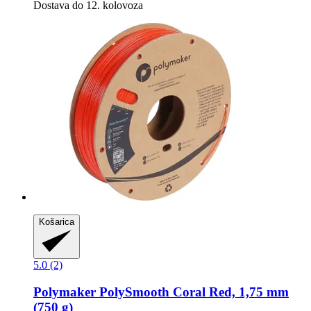
Dostava do 12. kolovoza
Košarica
5.0 (2)
Polymaker
PolySmooth Coral Red, 1,75 mm
(750 g)