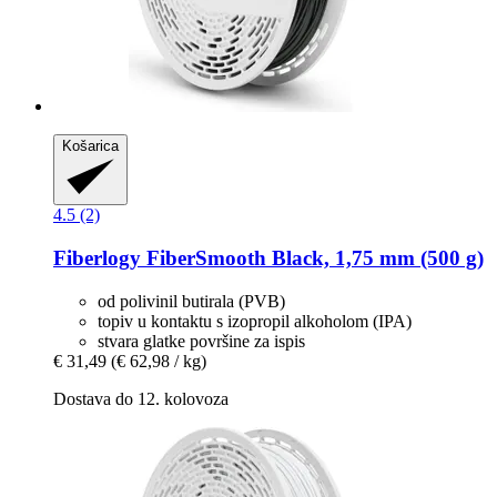
Košarica
4.5 (2)
Fiberlogy
FiberSmooth Black, 1,75 mm (500 g)
od polivinil butirala (PVB)
topiv u kontaktu s izopropil alkoholom (IPA)
stvara glatke površine za ispis
€ 31,49
(€ 62,98 / kg)
Dostava do 12. kolovoza