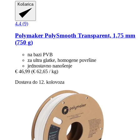
Košarica
4.4 (9)
Polymaker
PolySmooth Transparent, 1,75 mm
(750 g)
na bazi PVB
za ultra glatke, homogene površine
jednostavno nanošenje
€ 46,99
(€ 62,65 / kg)
Dostava do 12. kolovoza