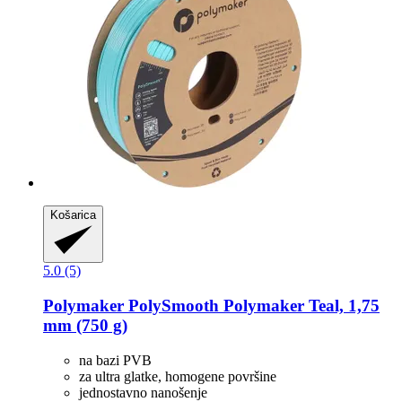
Košarica
5.0 (5)
Polymaker
PolySmooth Polymaker Teal, 1,75
mm (750 g)
na bazi PVB
za ultra glatke, homogene površine
jednostavno nanošenje