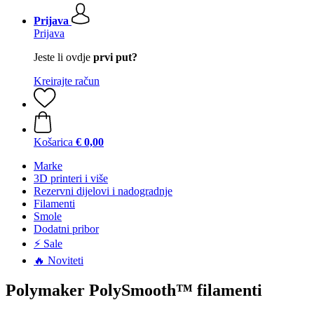
Prijava
Prijava
Jeste li ovdje
prvi put?
Kreirajte račun
Košarica
€ 0,00
Marke
3D printeri i više
Rezervni dijelovi i nadogradnje
Filamenti
Smole
Dodatni pribor
⚡ Sale
🔥 Noviteti
Polymaker PolySmooth™ filamenti