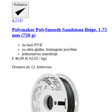
Košarica
4.7 (3)
Polymaker
PolySmooth Sandstone Beige, 1,75
mm (750 g)
na bazi PVB
za ultra glatke, homogene površine
jednostavno nanošenje
€ 46,99
(€ 62,65 / kg)
Dostava do 12. kolovoza