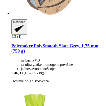
Košarica
4.3 (4)
Polymaker
PolySmooth Slate Grey, 1,75 mm
(750 g)
na bazi PVB
za ultra glatke, homogene površine
jednostavno nanošenje
€ 46,99
(€ 62,65 / kg)
Dostava do 12. kolovoza