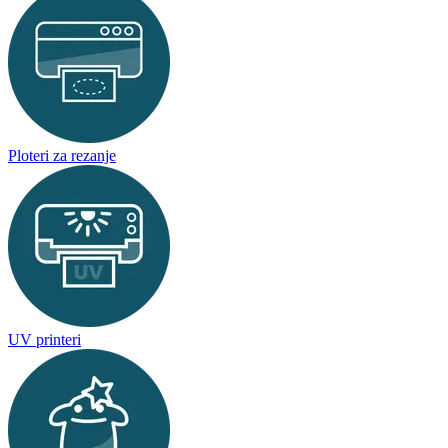
Ploteri za rezanje
UV printeri