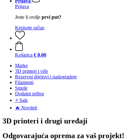
Prijava
Prijava
Jeste li ovdje
prvi put?
Kreirajte račun
Košarica
€ 0,00
Marke
3D printeri i više
Rezervni dijelovi i nadogradnje
Filamenti
Smole
Dodatni pribor
⚡ Sale
🔥 Noviteti
3D printeri i drugi uređaji
Odgovarajuća oprema za vaš projekt!