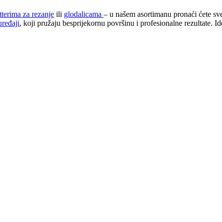
tterima za rezanje
ili
glodalicama
– u našem asortimanu pronaći ćete sv
uređaji
, koji pružaju besprijekornu površinu i profesionalne rezultate. I