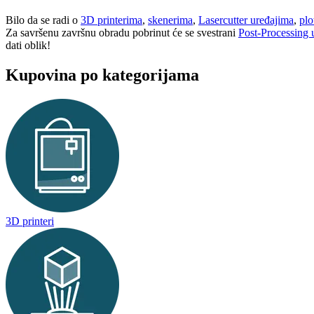
Bilo da se radi o
3D printerima
,
skenerima
,
Lasercutter uređajima
,
plo
Za savršenu završnu obradu pobrinut će se svestrani
Post-Processing 
dati oblik!
Kupovina po kategorijama
3D printeri