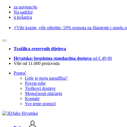
za navigaciju
Na sadržaj
u košaricu
⚡️Više kupite, više uštedite: 10% popusta na filamente i smolu 
Tražilica rezervnih dijelova
Hrvatska: besplatna standardna dostava
od € 49,90
Više od 11.000 proizvoda
Pomoć
Gdje je moja narudžba?
Povrat robe
Troškovi dostave
Mogućnosti plaćanja
Kontakt
Sve teme pomoći