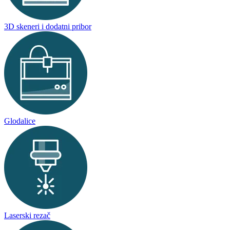
3D skeneri i dodatni pribor
Glodalice
Laserski rezač