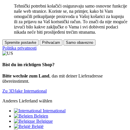
Tehnički potrebni kolačići osiguravaju samo osnovne funkcije
naše web stranice. Koriste se, na primjer, kako bi Vam
omogućili prikupljanje proizvoda u Vašoj košarici za kupnju
ili za prijavu na Vaš korisnički račun. To znači da nije moguće
izvući bilo kakve zaključke o Vama i svi dobiveni podaci
nikada neće biti proslijeđeni trećim stranama.
Spremite postavke
Prihvaćam
Samo obavezno
Politika privatnosti
Bist du im richtigen Shop?
Bitte wechsle zum Land
, das mit deiner Lieferadresse
übereinstimmt.
Zu 3DJake International
Anderes Lieferland wählen
International
Belgien
Belgique
België