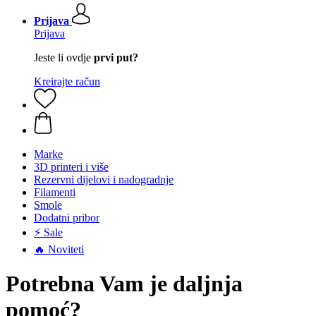
Prijava
Prijava
Jeste li ovdje
prvi put?
Kreirajte račun
Marke
3D printeri i više
Rezervni dijelovi i nadogradnje
Filamenti
Smole
Dodatni pribor
⚡ Sale
🔥 Noviteti
Potrebna Vam je daljnja
pomoć?