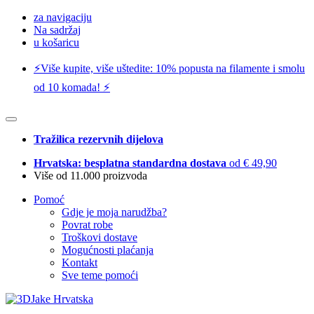
za navigaciju
Na sadržaj
u košaricu
⚡️Više kupite, više uštedite: 10% popusta na filamente i smolu
od 10 komada! ⚡️
Tražilica rezervnih dijelova
Hrvatska: besplatna standardna dostava
od € 49,90
Više od 11.000 proizvoda
Pomoć
Gdje je moja narudžba?
Povrat robe
Troškovi dostave
Mogućnosti plaćanja
Kontakt
Sve teme pomoći