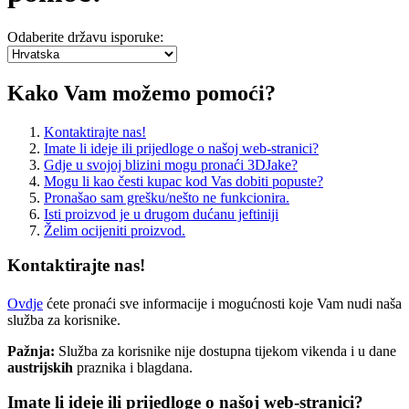
Odaberite državu isporuke:
Kako Vam možemo pomoći?
Kontaktirajte nas!
Imate li ideje ili prijedloge o našoj web-stranici?
Gdje u svojoj blizini mogu pronaći 3DJake?
Mogu li kao česti kupac kod Vas dobiti popuste?
Pronašao sam grešku/nešto ne funkcionira.
Isti proizvod je u drugom dućanu jeftiniji
Želim ocijeniti proizvod.
Kontaktirajte nas!
Ovdje
ćete pronaći sve informacije i mogućnosti koje Vam nudi naša
služba za korisnike.
Pažnja:
Služba za korisnike nije dostupna tijekom vikenda i u dane
austrijskih
praznika i blagdana.
Imate li ideje ili prijedloge o našoj web-stranici?