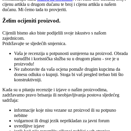
cijenu artikla u drugom dućanu te broj i cijenu artikla u našem
dućanu. Mi ćemo tada to provjeriti.
Želim ocijeniti proizvod.
Cijenili bismo ako biste podijelili svoje iskustvo s našom
zajednicom.
Pridržavajte se sljedećih smjernica.
Vaša je recenzija u potpunosti usmjerena na proizvod. Obrada
narudžbi i korisnička služba su u drugom planu - sve je u
proizvodu!
Ne zaboravite da vaša ocjena pomaže drugim kupcima da
donesu odluku o kupnji. Stoga bi vaš pregled trebao biti što
konstruktivniji.
Kada su u pitanju recenzije i izjave o našim proizvodima,
zadržavamo pravo brisanja ili neobjavljivanja postova sljedećeg
sadržaja:
informacije koje nisu vezane uz proizvod ili su potpuno
nebitne
vulgarnost ili drugi jezik neprikladan za javni forum
uvredljive izjave