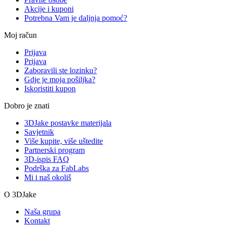
Akcije i kuponi
Potrebna Vam je daljnja pomoć?
Moj račun
Prijava
Prijava
Zaboravili ste lozinku?
Gdje je moja pošiljka?
Iskoristiti kupon
Dobro je znati
3DJake postavke materijala
Savjetnik
Više kupite, više uštedite
Partnerski program
3D-ispis FAQ
Podrška za FabLabs
Mi i naš okoliš
O 3DJake
Naša grupa
Kontakt