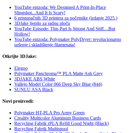
YouTube epizoda: We Designed A Print-In-Place
Slingshot...And It Is Scary!
6 pristupačnih 3D printera za početnike (izdanje 2025.)
3DJake ljepilo za radnu ploču
YouTube Episode: This Part Is Strong And Stiff....But
Hollow!
YouTube epizoda: Polymaker PolyDryer: revolucionarno
sušenje i skladištenje filamenata!
Otkrijte 3DJake:
Elegoo
Polymaker Panchroma™ PLA Matte Ash Grey
3DJAKE ABS White
Vallejo Model Color 066 Deep Sky Blue (844)
SUNLU ASA Black
Novi proizvodi:
Polymaker HT-PLA Pro Army Green
Creality Multicolor Aluminum Business Cards
Recycling Fabrik rPLA Refill Good Night (Black)
Recycling Fabrik Multispool