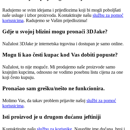
Radujemo se svim idejama i prijedlozima koji bi mogli poboljšati
naše usluge i izbor proizvoda. Kontaktirajte našu
službu za pomoć
korisnicima
. Radujemo se Vašim prijedlozima!​
Gdje u svojoj blizini mogu pronaći 3DJake?
Nažalost 3DJake je internetska trgovina i dostupan je samo online.
Mogu li kao česti kupac kod Vas dobiti popuste?
Nažalost, to nije moguće. Mi prodajemo naše proizvode samo
krajnjim kupcima, odnosno ne vodimo posebnu listu cijena za one
koji često kupuju.
Pronašao sam grešku/nešto ne funkcionira.
Molimo Vas, da takav problem prijavite našoj
službi za pomoć
korisnicima
.
Isti proizvod je u drugom dućanu jeftiniji
Kontaktirajte našu
službu za korisnike
. Navedite ime dućana, broj i