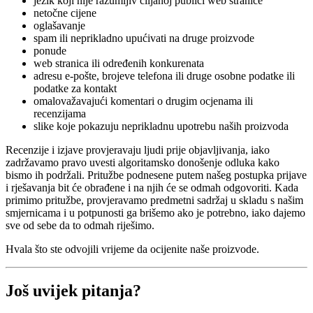
jezik koji nije razumljiv ciljanoj publici web stranice
netočne cijene
oglašavanje
spam ili neprikladno upućivati ​​na druge proizvode
ponude
web stranica ili određenih konkurenata
adresu e-pošte, brojeve telefona ili druge osobne podatke ili
podatke za kontakt
omalovažavajući komentari o drugim ocjenama ili
recenzijama
slike koje pokazuju neprikladnu upotrebu naših proizvoda
Recenzije i izjave provjeravaju ljudi prije objavljivanja, iako
zadržavamo pravo uvesti algoritamsko donošenje odluka kako
bismo ih podržali. Pritužbe podnesene putem našeg postupka prijave
i rješavanja bit će obrađene i na njih će se odmah odgovoriti. Kada
primimo pritužbe, provjeravamo predmetni sadržaj u skladu s našim
smjernicama i u potpunosti ga brišemo ako je potrebno, iako dajemo
sve od sebe da to odmah riješimo.
Hvala što ste odvojili vrijeme da ocijenite naše proizvode.
Još uvijek pitanja?