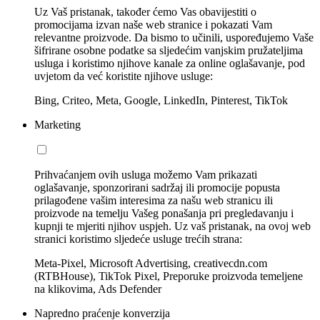
Uz Vaš pristanak, također ćemo Vas obavijestiti o
promocijama izvan naše web stranice i pokazati Vam
relevantne proizvode. Da bismo to učinili, uspoređujemo Vaše
šifrirane osobne podatke sa sljedećim vanjskim pružateljima
usluga i koristimo njihove kanale za online oglašavanje, pod
uvjetom da već koristite njihove usluge:
Bing, Criteo, Meta, Google, LinkedIn, Pinterest, TikTok
Marketing
Prihvaćanjem ovih usluga možemo Vam prikazati
oglašavanje, sponzorirani sadržaj ili promocije popusta
prilagođene vašim interesima za našu web stranicu ili
proizvode na temelju Vašeg ponašanja pri pregledavanju i
kupnji te mjeriti njihov uspjeh. Uz vaš pristanak, na ovoj web
stranici koristimo sljedeće usluge trećih strana:
Meta-Pixel, Microsoft Advertising, creativecdn.com
(RTBHouse), TikTok Pixel, Preporuke proizvoda temeljene
na klikovima, Ads Defender
Napredno praćenje konverzija