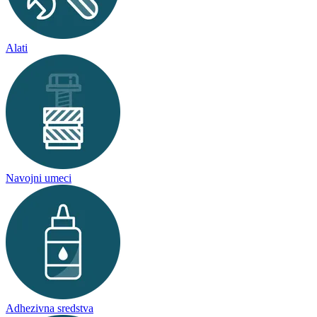
Alati
Navojni umeci
Adhezivna sredstva