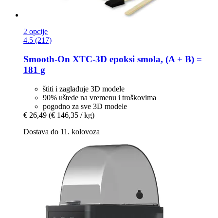
2 opcije
4.5 (217)
Smooth-On
XTC-​3D epoksi smola, (A + B) =
181 g
štiti i zaglađuje 3D modele
90% uštede na vremenu i troškovima
pogodno za sve 3D modele
€ 26,49
(€ 146,35 / kg)
Dostava do 11. kolovoza