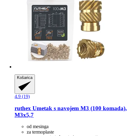
Košarica
4.9 (19)
ruthex
Umetak s navojem M3 (100 komada),
M3x5,7
od mesinga
za termoplaste