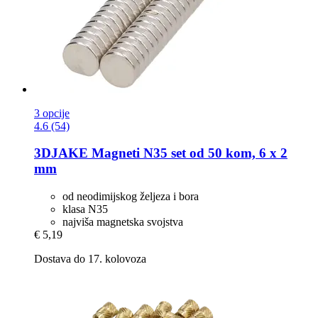
3 opcije
4.6 (54)
3DJAKE
Magneti N35 set od 50 kom, 6 x 2
mm
od neodimijskog željeza i bora
klasa N35
najviša magnetska svojstva
€ 5,19
Dostava do 17. kolovoza