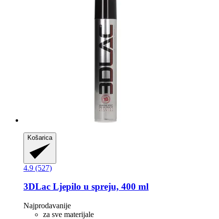
Košarica
4.9 (527)
3DLac
Ljepilo u spreju, 400 ml
Najprodavanije
za sve materijale