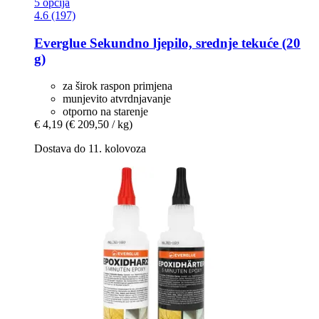
5 opcija
4.6 (197)
Everglue
Sekundno ljepilo, srednje tekuće (20
g)
za širok raspon primjena
munjevito atvrdnjavanje
otporno na starenje
€ 4,19
(€ 209,50 / kg)
Dostava do 11. kolovoza