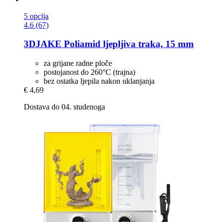
5 opcija
4.6 (67)
3DJAKE
Poliamid ljepljiva traka, 15 mm
za grijane radne ploče
postojanost do 260°C (trajna)
bez ostatka ljepila nakon uklanjanja
€ 4,69
Dostava do 04. studenoga