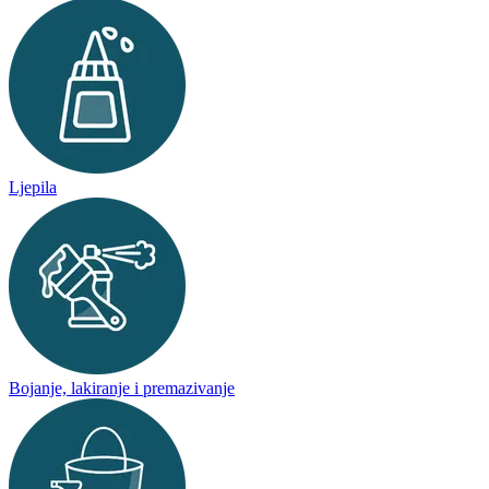
Ljepila
Bojanje, lakiranje i premazivanje