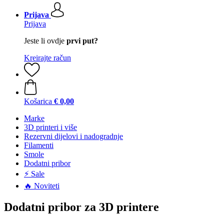
Prijava
Prijava
Jeste li ovdje
prvi put?
Kreirajte račun
Košarica
€ 0,00
Marke
3D printeri i više
Rezervni dijelovi i nadogradnje
Filamenti
Smole
Dodatni pribor
⚡ Sale
🔥 Noviteti
Dodatni pribor za 3D printere