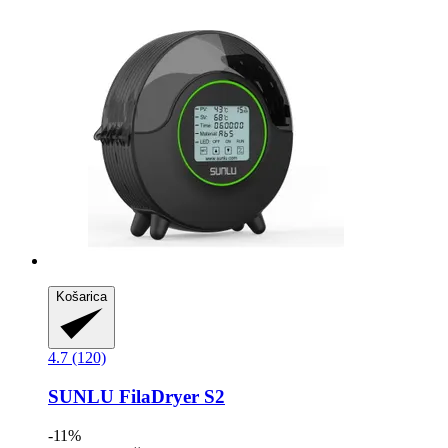
Košarica
4.7 (120)
SUNLU
FilaDryer S2
-11%