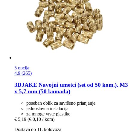
5 opcija
4.9 (265)
3DJAKE
Navojni umetci (set od 50 kom.), M3
x 5,7 mm (50 komada)
poseban oblik za savršeno prianjanje
jednostavna instalacija
za mnoge vrste plastike
€ 5,19
(€ 0,10 / kom)
Dostava do 11. kolovoza