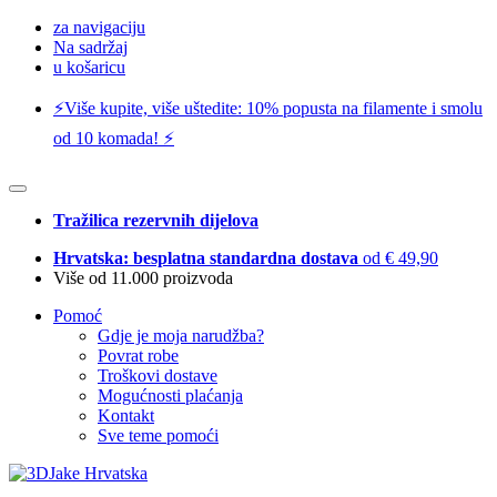
za navigaciju
Na sadržaj
u košaricu
⚡️Više kupite, više uštedite: 10% popusta na filamente i smolu
od 10 komada! ⚡️
Tražilica rezervnih dijelova
Hrvatska: besplatna standardna dostava
od € 49,90
Više od 11.000 proizvoda
Pomoć
Gdje je moja narudžba?
Povrat robe
Troškovi dostave
Mogućnosti plaćanja
Kontakt
Sve teme pomoći