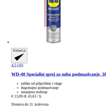
Košarica
4.5 (16)
WD-40
Specialist sprej za suho podmazivanje, 3
zaštita od prljavštine i vlage
dugotrajno podmazivanje
smanjeno trošenje
€ 13,09
(€ 43,63 / l)
Dostava do 11. kolovoza