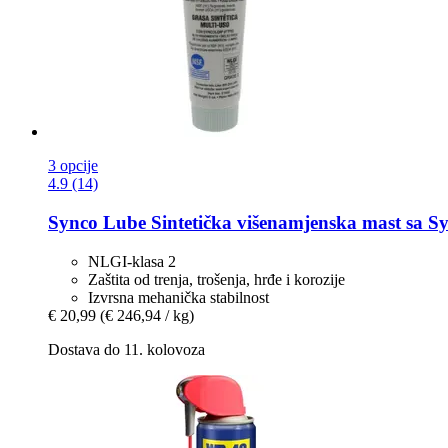
3 opcije
4.9 (14)
Synco Lube
Sintetička višenamjenska mast sa S
NLGI-klasa 2
Zaštita od trenja, trošenja, hrđe i korozije
Izvrsna mehanička stabilnost
€ 20,99
(€ 246,94 / kg)
Dostava do 11. kolovoza