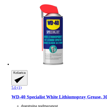
Košarica
5.0 (1)
WD-40
Specialist White Lithiumspray Grease, 3
dugotrajna podmazanost