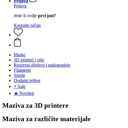
Prijava
Prijava
Jeste li ovdje
prvi put?
Kreirajte račun
Marke
3D printeri i više
Rezervni dijelovi i nadogradnje
Filamenti
Smole
Dodatni pribor
⚡ Sale
🔥 Noviteti
Maziva za 3D printere
Maziva za različite materijale