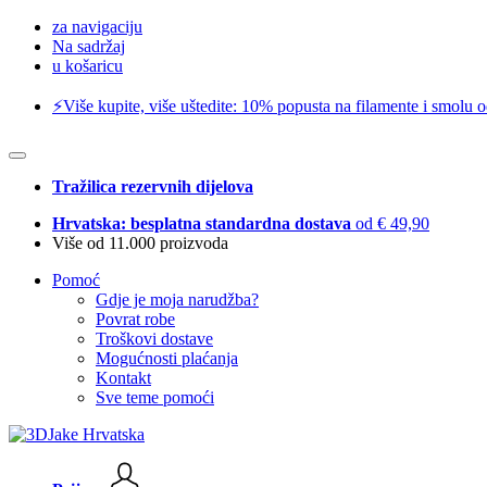
za navigaciju
Na sadržaj
u košaricu
⚡️Više kupite, više uštedite: 10% popusta na filamente i smolu 
Tražilica rezervnih dijelova
Hrvatska: besplatna standardna dostava
od € 49,90
Više od 11.000 proizvoda
Pomoć
Gdje je moja narudžba?
Povrat robe
Troškovi dostave
Mogućnosti plaćanja
Kontakt
Sve teme pomoći