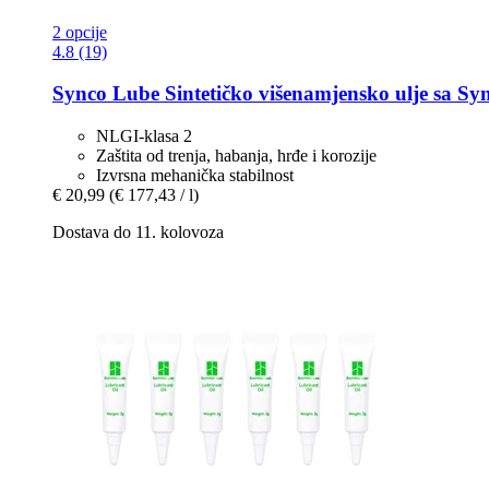
2 opcije
4.8 (19)
Synco Lube
Sintetičko višenamjensko ulje sa S
NLGI-klasa 2
Zaštita od trenja, habanja, hrđe i korozije
Izvrsna mehanička stabilnost
€ 20,99
(€ 177,43 / l)
Dostava do 11. kolovoza