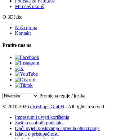
Podrška za FabLabs
Mi i naš okoliš
O 3DJake
Naša grupa
Kontakt
Pratite nas na
Promjena regije / jezika
© 2010-2026
niceshops GmbH
- All rights reserved.
Impresum i uvjeti korištenja
Zaštita osobnih podataka
Opći uvjeti poslovanja i pravila otkazivanja
Izjava o pristupačnosti