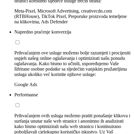
stranici koristimo sljedeće usluge trećih strana:
Meta-Pixel, Microsoft Advertising, creativecdn.com
(RTBHouse), TikTok Pixel, Preporuke proizvoda temeljene
na klikovima, Ads Defender
Napredno praćenje konverzija
Prihvaćanjem ove usluge možemo bolje razumjeti i procijeniti
uspjeh našeg online oglašavanja i optimizirati našu ponudu
oglašavanja. Kako bismo to učinili, uspoređujemo Vaše
šifrirane osobne podatke sa sljedećim vanjskim pružateljima
usluga ukoliko već koristite njihove usluge:
Google Ads
Performanse
Prihvaćanjem ovih usluga možemo pratiti ponašanje klikova i
surfanja unutar naše web stranice i anonimno ih analizirati
kako bismo optimizirali našu web stranicu i kontinuirano
poboljšavali cjelokupno korisničko iskustvo. Uz Vaš