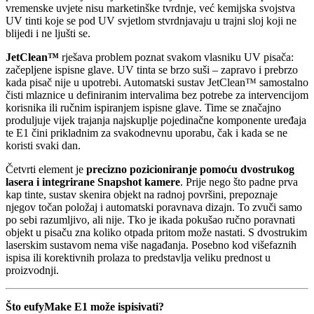
vremenske uvjete nisu marketinške tvrdnje, već kemijska svojstva
UV tinti koje se pod UV svjetlom stvrdnjavaju u trajni sloj koji ne
blijedi i ne ljušti se.
JetClean™
rješava problem poznat svakom vlasniku UV pisača:
začepljene ispisne glave. UV tinta se brzo suši – zapravo i prebrzo
kada pisač nije u upotrebi. Automatski sustav JetClean™ samostalno
čisti mlaznice u definiranim intervalima bez potrebe za intervencijom
korisnika ili ručnim ispiranjem ispisne glave. Time se značajno
produljuje vijek trajanja najskuplje pojedinačne komponente uređaja
te E1 čini prikladnim za svakodnevnu uporabu, čak i kada se ne
koristi svaki dan.
Četvrti element je
precizno pozicioniranje pomoću dvostrukog
lasera i integrirane Snapshot kamere
. Prije nego što padne prva
kap tinte, sustav skenira objekt na radnoj površini, prepoznaje
njegov točan položaj i automatski poravnava dizajn. To zvuči samo
po sebi razumljivo, ali nije. Tko je ikada pokušao ručno poravnati
objekt u pisaču zna koliko otpada pritom može nastati. S dvostrukim
laserskim sustavom nema više nagađanja. Posebno kod višefaznih
ispisa ili korektivnih prolaza to predstavlja veliku prednost u
proizvodnji.
Što eufyMake E1 može ispisivati?