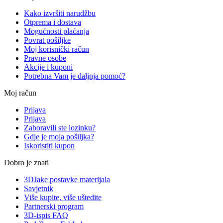
Kako izvršiti narudžbu
Otprema i dostava
Mogućnosti plaćanja
Povrat pošiljke
Moj korisnički račun
Pravne osobe
Akcije i kuponi
Potrebna Vam je daljnja pomoć?
Moj račun
Prijava
Prijava
Zaboravili ste lozinku?
Gdje je moja pošiljka?
Iskoristiti kupon
Dobro je znati
3DJake postavke materijala
Savjetnik
Više kupite, više uštedite
Partnerski program
3D-ispis FAQ