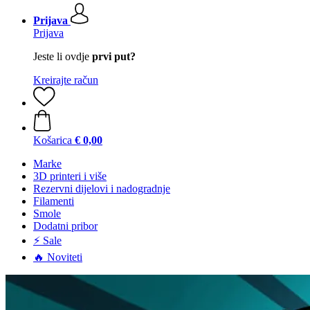
Prijava
Prijava
Jeste li ovdje
prvi put?
Kreirajte račun
Košarica
€ 0,00
Marke
3D printeri i više
Rezervni dijelovi i nadogradnje
Filamenti
Smole
Dodatni pribor
⚡ Sale
🔥 Noviteti