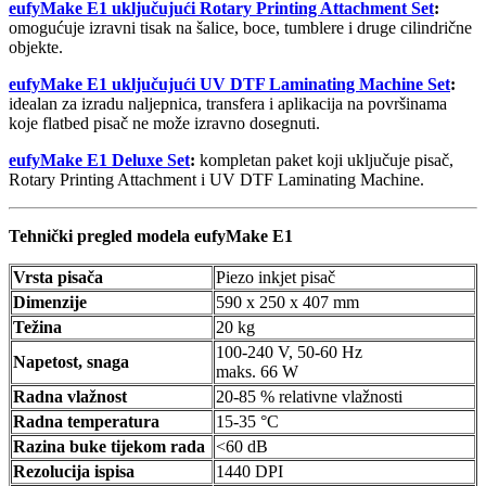
eufyMake E1 uključujući Rotary Printing Attachment Set
:
omogućuje izravni tisak na šalice, boce, tumblere i druge cilindrične
objekte.
eufyMake E1 uključujući UV DTF Laminating Machine Set
:
idealan za izradu naljepnica, transfera i aplikacija na površinama
koje flatbed pisač ne može izravno dosegnuti.
eufyMake E1 Deluxe Set
:
kompletan paket koji uključuje pisač,
Rotary Printing Attachment i UV DTF Laminating Machine.
Tehnički pregled modela eufyMake E1
Vrsta pisača
Piezo inkjet pisač
Dimenzije
590 x 250 x 407 mm
Težina
20 kg
100-240 V, 50-60 Hz
Napetost, snaga
maks. 66 W
Radna vlažnost
20-85 % relativne vlažnosti
Radna temperatura
15-35 °C
Razina buke tijekom rada
<60 dB
Rezolucija ispisa
1440 DPI