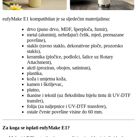
eufyMake E1 kompatibilan je sa sljedećim materijalima:
drvo (puno drvo, MDF, šperploča, furnir),
metal (aluminij, nehrđajući čelik, mjed, premazane
površine),
staklo (ravno staklo, dekorativne ploče, prozorsko
staklo),
keramika (pločice, podlošci, šalice uz Rotary
Attachment),
akril (proziran, obojen, satiniran),
plastika,
koža i umjetna koža,
kamen i škriljevac,
platno,
tkanine i tekstil (uz fleksibilnu bijelu tintu ili UV-DTF
transfer),
folija (za naljepnice i UV-DTF transfere),
ostale čvrste površine visine do 60 mm.
Za koga se isplati eufyMake E1?