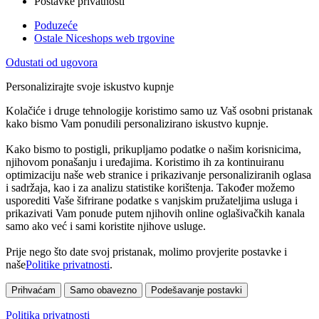
Postavke privatnosti
Poduzeće
Ostale Niceshops web trgovine
Odustati od ugovora
Personalizirajte svoje iskustvo kupnje
Kolačiće i druge tehnologije koristimo samo uz Vaš osobni pristanak
kako bismo Vam ponudili personalizirano iskustvo kupnje.
Kako bismo to postigli, prikupljamo podatke o našim korisnicima,
njihovom ponašanju i uređajima. Koristimo ih za kontinuiranu
optimizaciju naše web stranice i prikazivanje personaliziranih oglasa
i sadržaja, kao i za analizu statistike korištenja. Također možemo
usporediti Vaše šifrirane podatke s vanjskim pružateljima usluga i
prikazivati Vam ponude putem njihovih online oglašivačkih kanala
samo ako već i sami koristite njihove usluge.
Prije nego što date svoj pristanak, molimo provjerite postavke i
naše
Politike privatnosti
.
Prihvaćam
Samo obavezno
Podešavanje postavki
Politika privatnosti