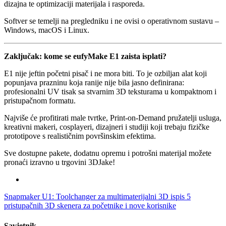
dizajna te optimizaciji materijala i rasporeda.
Softver se temelji na pregledniku i ne ovisi o operativnom sustavu –
Windows, macOS i Linux.
Zaključak: kome se eufyMake E1 zaista isplati?
E1 nije jeftin početni pisač i ne mora biti. To je ozbiljan alat koji
popunjava prazninu koja ranije nije bila jasno definirana:
profesionalni UV tisak sa stvarnim 3D teksturama u kompaktnom i
pristupačnom formatu.
Najviše će profitirati male tvrtke, Print-on-Demand pružatelji usluga,
kreativni makeri, cosplayeri, dizajneri i studiji koji trebaju fizičke
prototipove s realističnim površinskim efektima.
Sve dostupne pakete, dodatnu opremu i potrošni materijal možete
pronaći izravno u trgovini 3DJake!
Snapmaker U1: Toolchanger za multimaterijalni 3D ispis
5
pristupačnih 3D skenera za početnike i nove korisnike
Savjetnik