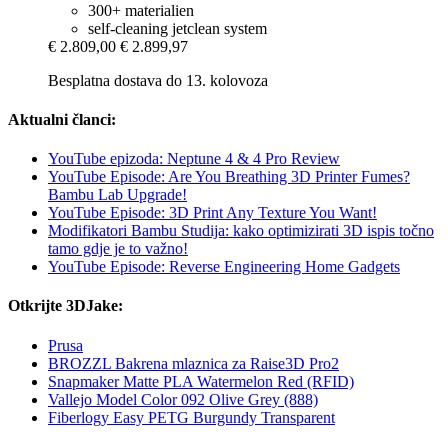
300+ materialien
self-cleaning jetclean system
€ 2.809,00
€ 2.899,97
Besplatna dostava do 13. kolovoza
Aktualni članci:
YouTube epizoda: Neptune 4 & 4 Pro Review
YouTube Episode: Are You Breathing 3D Printer Fumes?
Bambu Lab Upgrade!
YouTube Episode: 3D Print Any Texture You Want!
Modifikatori Bambu Studija: kako optimizirati 3D ispis točno
tamo gdje je to važno!
YouTube Episode: Reverse Engineering Home Gadgets
Otkrijte 3DJake:
Prusa
BROZZL Bakrena mlaznica za Raise3D Pro2
Snapmaker Matte PLA Watermelon Red (RFID)
Vallejo Model Color 092 Olive Grey (888)
Fiberlogy Easy PETG Burgundy Transparent