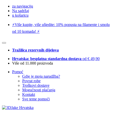
za navigaciju
Na sadržaj
u košaricu
⚡️Više kupite, više uštedite: 10% popusta na filamente i smolu
od 10 komada! ⚡️
Tražilica rezervnih dijelova
Hrvatska: besplatna standardna dostava
od € 49,90
Više od 11.000 proizvoda
Pomoć
Gdje je moja narudžba?
Povrat robe
Troškovi dostave
Mogućnosti plaćanja
Kontakt
Sve teme pomoći