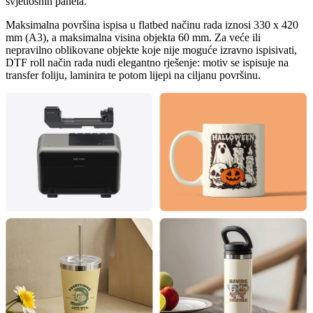
svjetlosnih panela.
Maksimalna površina ispisa u flatbed načinu rada iznosi 330 x 420
mm (A3), a maksimalna visina objekta 60 mm. Za veće ili
nepravilno oblikovane objekte koje nije moguće izravno ispisivati,
DTF roll način rada nudi elegantno rješenje: motiv se ispisuje na
transfer foliju, laminira te potom lijepi na ciljanu površinu.