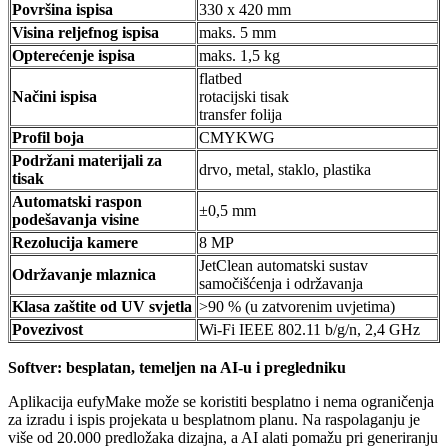
Površina ispisa
330 x 420 mm
Visina reljefnog ispisa
maks. 5 mm
Opterećenje ispisa
maks. 1,5 kg
flatbed
Načini ispisa
rotacijski tisak
transfer folija
Profil boja
CMYKWG
Podržani materijali za
drvo, metal, staklo, plastika
tisak
Automatski raspon
±0,5 mm
podešavanja visine
Rezolucija kamere
8 MP
JetClean automatski sustav
Održavanje mlaznica
samočišćenja i održavanja
Klasa zaštite od UV svjetla
>90 % (u zatvorenim uvjetima)
Povezivost
Wi-Fi IEEE 802.11 b/g/n, 2,4 GHz
Softver: besplatan, temeljen na AI-u i pregledniku
Aplikacija eufyMake može se koristiti besplatno i nema ograničenja
za izradu i ispis projekata u besplatnom planu. Na raspolaganju je
više od 20.000 predložaka dizajna, a AI alati pomažu pri generiranju