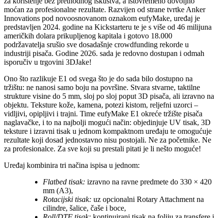
za korištenje bez prethodnog iskustva, a istovremeno dovoljno
moćan za profesionalne rezultate. Razvijen od strane tvrtke Anker
Innovations pod novoosnovanom oznakom eufyMake, uređaj je
predstavljen 2024. godine na Kickstarteru te je s više od 46 milijuna
američkih dolara prikupljenog kapitala i gotovo 18.000
podržavatelja srušio sve dosadašnje crowdfunding rekorde u
industriji pisača. Godine 2026. sada je redovno dostupan i odmah
isporučiv u trgovini 3DJake!
Ono što razlikuje E1 od svega što je do sada bilo dostupno na
tržištu: ne nanosi samo boju na površine. Stvara stvarne, taktilne
strukture visine do 5 mm, sloj po sloj poput 3D pisača, ali izravno na
objektu. Teksture kože, kamena, potezi kistom, reljefni uzorci –
vidljivi, opipljivi i trajni. Time eufyMake E1 okreće tržište pisača
naglavačke, i to na najbolji mogući način: objedinjuje UV tisak, 3D
teksture i izravni tisak u jednom kompaktnom uređaju te omogućuje
rezultate koji dosad jednostavno nisu postojali. Ne za početnike. Ne
za profesionalce. Za sve koji su prestali pitati je li nešto moguće!
Uređaj kombinira tri načina ispisa u jednom:
Flatbed tisak:
izravno na ravne predmete do 330 × 420
mm (A3),
Rotacijski tisak:
uz opcionalni Rotary Attachment na
cilindre, šalice, čaše i boce,
Roll/DTF tisak:
kontinuirani tisak na foliju za transfere i