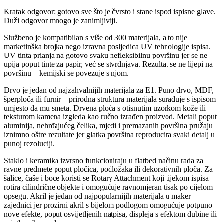
Kratak odgovor: gotovo sve što je čvrsto i stane ispod ispisne glave.
Duži odgovor mnogo je zanimljiviji.
Službeno je kompatibilan s više od 300 materijala, a to nije
marketinška brojka nego izravna posljedica UV tehnologije ispisa.
UV tinta prianja na gotovo svaku nefleksibilnu površinu jer se ne
upija poput tinte za papir, već se stvrdnjava. Rezultat se ne lijepi na
površinu – kemijski se povezuje s njom.
Drvo je jedan od najzahvalnijih materijala za E1. Puno drvo, MDF,
šperploča ili furnir – prirodna struktura materijala surađuje s ispisom
umjesto da mu smeta. Drvena ploča s otisnutim uzorkom kože ili
teksturom kamena izgleda kao ručno izrađen proizvod. Metali poput
aluminija, nehrđajućeg čelika, mjedi i premazanih površina pružaju
iznimno oštre rezultate jer glatka površina reproducira svaki detalj u
punoj rezoluciji.
Staklo i keramika izvrsno funkcioniraju u flatbed načinu rada za
ravne predmete poput pločica, podložaka ili dekorativnih ploča. Za
šalice, čaše i boce koristi se Rotary Attachment koji tijekom ispisa
rotira cilindrične objekte i omogućuje ravnomjeran tisak po cijelom
opsegu. Akril je jedan od najpopularnijih materijala u maker
zajednici jer prozirni akril s bijelom podlogom omogućuje potpuno
nove efekte, poput osvijetljenih natpisa, displeja s efektom dubine ili