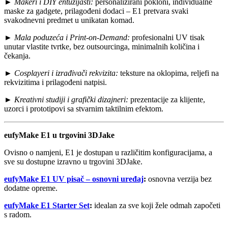
►
Makeri i DIY entuzijasti:
personalizirani pokloni, individualne
maske za gadgete, prilagođeni dodaci – E1 pretvara svaki
svakodnevni predmet u unikatan komad.
►
Mala poduzeća i Print-on-Demand:
profesionalni UV tisak
unutar vlastite tvrtke, bez outsourcinga, minimalnih količina i
čekanja.
►
Cosplayeri i izrađivači rekvizita:
teksture na oklopima, reljefi na
rekvizitima i prilagođeni natpisi.
►
Kreativni studiji i grafički dizajneri:
prezentacije za klijente,
uzorci i prototipovi sa stvarnim taktilnim efektom.
eufyMake E1 u trgovini 3DJake
Ovisno o namjeni, E1 je dostupan u različitim konfiguracijama, a
sve su dostupne izravno u trgovini 3DJake.
eufyMake E1 UV pisač – osnovni uređaj
:
osnovna verzija bez
dodatne opreme.
eufyMake E1 Starter Set
:
idealan za sve koji žele odmah započeti
s radom.