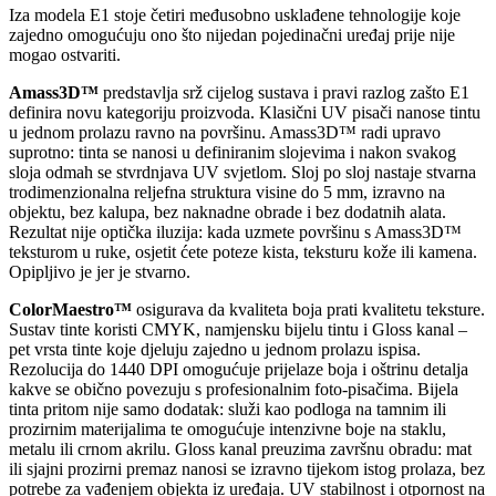
Iza modela E1 stoje četiri međusobno usklađene tehnologije koje
zajedno omogućuju ono što nijedan pojedinačni uređaj prije nije
mogao ostvariti.
Amass3D™
predstavlja srž cijelog sustava i pravi razlog zašto E1
definira novu kategoriju proizvoda. Klasični UV pisači nanose tintu
u jednom prolazu ravno na površinu. Amass3D™ radi upravo
suprotno: tinta se nanosi u definiranim slojevima i nakon svakog
sloja odmah se stvrdnjava UV svjetlom. Sloj po sloj nastaje stvarna
trodimenzionalna reljefna struktura visine do 5 mm, izravno na
objektu, bez kalupa, bez naknadne obrade i bez dodatnih alata.
Rezultat nije optička iluzija: kada uzmete površinu s Amass3D™
teksturom u ruke, osjetit ćete poteze kista, teksturu kože ili kamena.
Opipljivo je jer je stvarno.
ColorMaestro™
osigurava da kvaliteta boja prati kvalitetu teksture.
Sustav tinte koristi CMYK, namjensku bijelu tintu i Gloss kanal –
pet vrsta tinte koje djeluju zajedno u jednom prolazu ispisa.
Rezolucija do 1440 DPI omogućuje prijelaze boja i oštrinu detalja
kakve se obično povezuju s profesionalnim foto-pisačima. Bijela
tinta pritom nije samo dodatak: služi kao podloga na tamnim ili
prozirnim materijalima te omogućuje intenzivne boje na staklu,
metalu ili crnom akrilu. Gloss kanal preuzima završnu obradu: mat
ili sjajni prozirni premaz nanosi se izravno tijekom istog prolaza, bez
potrebe za vađenjem objekta iz uređaja. UV stabilnost i otpornost na