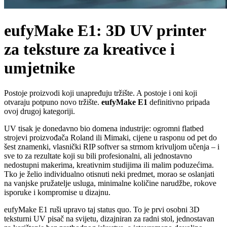
eufyMake E1: 3D UV printer
za teksture za kreativce i
umjetnike
Postoje proizvodi koji unapređuju tržište. A postoje i oni koji
otvaraju potpuno novo tržište.
eufyMake E1
definitivno pripada
ovoj drugoj kategoriji.
UV tisak je donedavno bio domena industrije: ogromni flatbed
strojevi proizvođača Roland ili Mimaki, cijene u rasponu od pet do
šest znamenki, vlasnički RIP softver sa strmom krivuljom učenja – i
sve to za rezultate koji su bili profesionalni, ali jednostavno
nedostupni makerima, kreativnim studijima ili malim poduzećima.
Tko je želio individualno otisnuti neki predmet, morao se oslanjati
na vanjske pružatelje usluga, minimalne količine narudžbe, rokove
isporuke i kompromise u dizajnu.
eufyMake E1 ruši upravo taj status quo. To je prvi osobni 3D
teksturni UV pisač na svijetu, dizajniran za radni stol, jednostavan