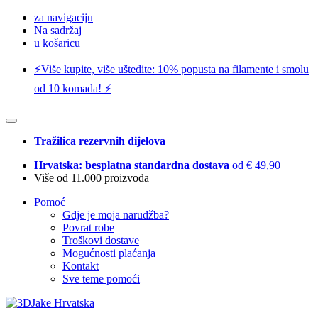
za navigaciju
Na sadržaj
u košaricu
⚡️Više kupite, više uštedite: 10% popusta na filamente i smolu
od 10 komada! ⚡️
Tražilica rezervnih dijelova
Hrvatska: besplatna standardna dostava
od € 49,90
Više od 11.000 proizvoda
Pomoć
Gdje je moja narudžba?
Povrat robe
Troškovi dostave
Mogućnosti plaćanja
Kontakt
Sve teme pomoći