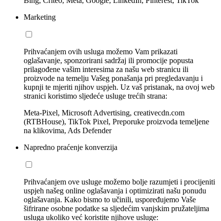
Bing, Criteo, Meta, Google, LinkedIn, Pinterest, TikTok
Marketing
Prihvaćanjem ovih usluga možemo Vam prikazati
oglašavanje, sponzorirani sadržaj ili promocije popusta
prilagođene vašim interesima za našu web stranicu ili
proizvode na temelju Vašeg ponašanja pri pregledavanju i
kupnji te mjeriti njihov uspjeh. Uz vaš pristanak, na ovoj web
stranici koristimo sljedeće usluge trećih strana:
Meta-Pixel, Microsoft Advertising, creativecdn.com
(RTBHouse), TikTok Pixel, Preporuke proizvoda temeljene
na klikovima, Ads Defender
Napredno praćenje konverzija
Prihvaćanjem ove usluge možemo bolje razumjeti i procijeniti
uspjeh našeg online oglašavanja i optimizirati našu ponudu
oglašavanja. Kako bismo to učinili, uspoređujemo Vaše
šifrirane osobne podatke sa sljedećim vanjskim pružateljima
usluga ukoliko već koristite njihove usluge: