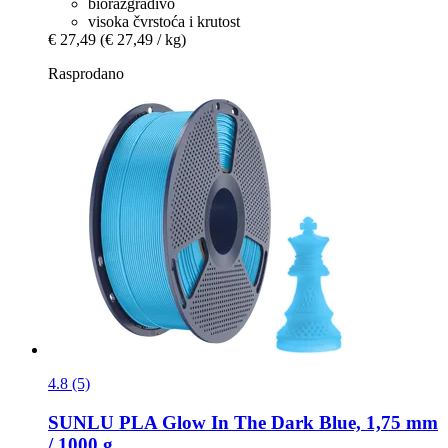
biorazgradivo
visoka čvrstoća i krutost
€ 27,49
(€ 27,49 / kg)
Rasprodano
4.8 (5)
SUNLU
PLA Glow In The Dark Blue, 1,75 mm
/ 1000 g