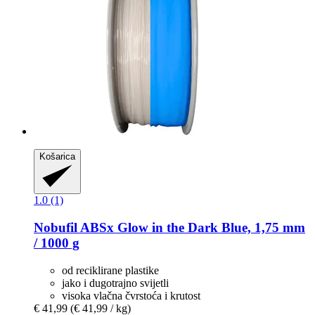
Košarica
1.0 (1)
Nobufil
ABSx Glow in the Dark Blue, 1,75 mm
/ 1000 g
od reciklirane plastike
jako i dugotrajno svijetli
visoka vlačna čvrstoća i krutost
€ 41,99
(€ 41,99 / kg)