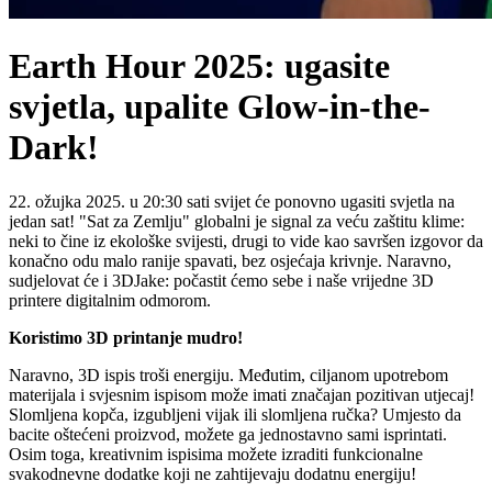
Earth Hour 2025: ugasite
svjetla, upalite Glow-in-the-
Dark!
22. ožujka 2025. u 20:30 sati svijet će ponovno ugasiti svjetla na
jedan sat! "Sat za Zemlju" globalni je signal za veću zaštitu klime:
neki to čine iz ekološke svijesti, drugi to vide kao savršen izgovor da
konačno odu malo ranije spavati, bez osjećaja krivnje. Naravno,
sudjelovat će i 3DJake: počastit ćemo sebe i naše vrijedne 3D
printere digitalnim odmorom.
Koristimo 3D printanje mudro!
Naravno, 3D ispis troši energiju. Međutim, ciljanom upotrebom
materijala i svjesnim ispisom može imati značajan pozitivan utjecaj!
Slomljena kopča, izgubljeni vijak ili slomljena ručka? Umjesto da
bacite oštećeni proizvod, možete ga jednostavno sami isprintati.
Osim toga, kreativnim ispisima možete izraditi funkcionalne
svakodnevne dodatke koji ne zahtijevaju dodatnu energiju!