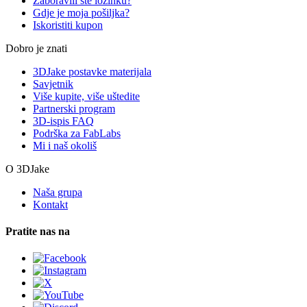
Zaboravili ste lozinku?
Gdje je moja pošiljka?
Iskoristiti kupon
Dobro je znati
3DJake postavke materijala
Savjetnik
Više kupite, više uštedite
Partnerski program
3D-ispis FAQ
Podrška za FabLabs
Mi i naš okoliš
O 3DJake
Naša grupa
Kontakt
Pratite nas na