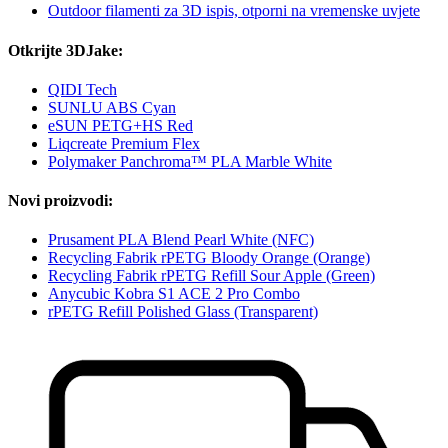
Outdoor filamenti za 3D ispis, otporni na vremenske uvjete
Otkrijte 3DJake:
QIDI Tech
SUNLU ABS Cyan
eSUN PETG+HS Red
Liqcreate Premium Flex
Polymaker Panchroma™ PLA Marble White
Novi proizvodi:
Prusament PLA Blend Pearl White (NFC)
Recycling Fabrik rPETG Bloody Orange (Orange)
Recycling Fabrik rPETG Refill Sour Apple (Green)
Anycubic Kobra S1 ACE 2 Pro Combo
rPETG Refill Polished Glass (Transparent)