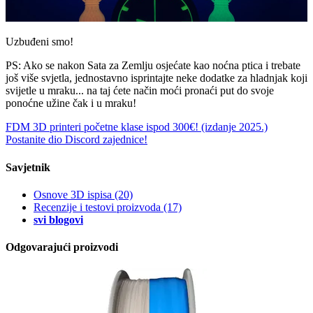
Uzbuđeni smo!
PS: Ako se nakon Sata za Zemlju osjećate kao noćna ptica i trebate
još više svjetla, jednostavno isprintajte neke dodatke za hladnjak koji
svijetle u mraku... na taj ćete način moći pronaći put do svoje
ponoćne užine čak i u mraku!
FDM 3D printeri početne klase ispod 300€! (izdanje 2025.)
Postanite dio Discord zajednice!
Savjetnik
Osnove 3D ispisa
(20)
Recenzije i testovi proizvoda
(17)
svi blogovi
Odgovarajući proizvodi