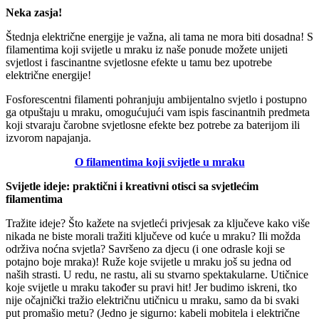
Neka zasja!
Štednja električne energije je važna, ali tama ne mora biti dosadna! S
filamentima koji svijetle u mraku iz naše ponude možete unijeti
svjetlost i fascinantne svjetlosne efekte u tamu bez upotrebe
električne energije!
Fosforescentni filamenti pohranjuju ambijentalno svjetlo i postupno
ga otpuštaju u mraku, omogućujući vam ispis fascinantnih predmeta
koji stvaraju čarobne svjetlosne efekte bez potrebe za baterijom ili
izvorom napajanja.
O filamentima koji svijetle u mraku
Svijetle ideje: praktični i kreativni otisci sa svjetlećim
filamentima
Tražite ideje? Što kažete na svjetleći privjesak za ključeve kako više
nikada ne biste morali tražiti ključeve od kuće u mraku? Ili možda
održiva noćna svjetla? Savršeno za djecu (i one odrasle koji se
potajno boje mraka)! Ruže koje svijetle u mraku još su jedna od
naših strasti. U redu, ne rastu, ali su stvarno spektakularne. Utičnice
koje svijetle u mraku također su pravi hit! Jer budimo iskreni, tko
nije očajnički tražio električnu utičnicu u mraku, samo da bi svaki
put promašio metu? (Jedno je sigurno: kabeli mobitela i električne