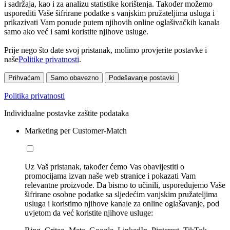
i sadržaja, kao i za analizu statistike korištenja. Također možemo
usporediti Vaše šifrirane podatke s vanjskim pružateljima usluga i
prikazivati Vam ponude putem njihovih online oglašivačkih kanala
samo ako već i sami koristite njihove usluge.
Prije nego što date svoj pristanak, molimo provjerite postavke i
naše
Politike privatnosti
.
Prihvaćam
Samo obavezno
Podešavanje postavki
Politika privatnosti
Individualne postavke zaštite podataka
Marketing per Customer-Match
Uz Vaš pristanak, također ćemo Vas obavijestiti o
promocijama izvan naše web stranice i pokazati Vam
relevantne proizvode. Da bismo to učinili, uspoređujemo Vaše
šifrirane osobne podatke sa sljedećim vanjskim pružateljima
usluga i koristimo njihove kanale za online oglašavanje, pod
uvjetom da već koristite njihove usluge: