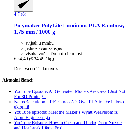
4.7 (6)
Polymaker
PolyLite Luminous PLA Rainbow,
1,75 mm / 1000 g
svijetli u mraku
jednostavan za ispis
visoka vučna čvrstoća i krutost
€ 34,49
(€ 34,49 / kg)
Dostava do 11. kolovoza
Aktualni članci:
YouTube Episode: AI Generated Models Are Great! Just Not
For 3D Printing...
Ne možete ukloniti PETG nosače? Ovaj PLA trik će ih brzo
ukloniti!
YouTube epizoda: Meet the Maker s Wyatt Weaverom iz
Atom Engineeringa
YouTube Episode: How to Clean and Unclog Your Nozzle
and Heatbreak Like a Pro!