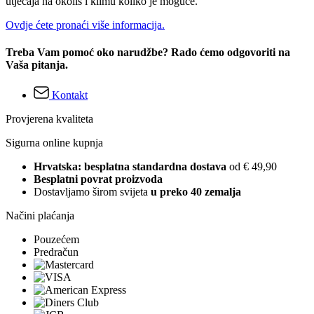
utjecaja na okoliš i klimu koliko je moguće.
Ovdje ćete pronaći više informacija.
Treba Vam pomoć oko narudžbe? Rado ćemo odgovoriti na
Vaša pitanja.
Kontakt
Provjerena kvaliteta
Sigurna online kupnja
Hrvatska: besplatna standardna dostava
od € 49,90
Besplatni povrat proizvoda
Dostavljamo širom svijeta
u preko 40 zemalja
Načini plaćanja
Pouzećem
Predračun