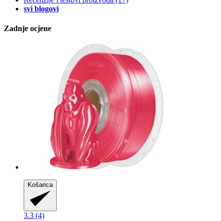
svi blogovi
Zadnje ocjene
Košarica
3.3 (4)