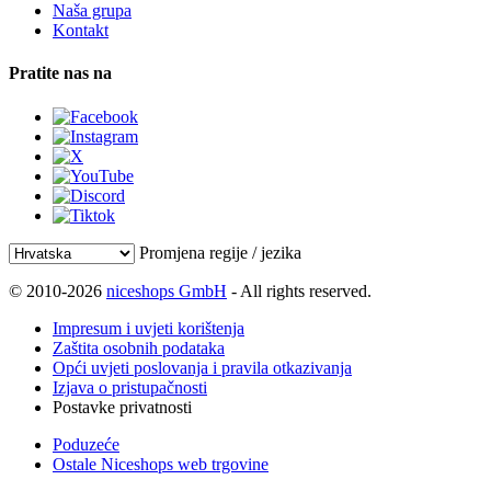
Naša grupa
Kontakt
Pratite nas na
Promjena regije / jezika
© 2010-2026
niceshops GmbH
- All rights reserved.
Impresum i uvjeti korištenja
Zaštita osobnih podataka
Opći uvjeti poslovanja i pravila otkazivanja
Izjava o pristupačnosti
Postavke privatnosti
Poduzeće
Ostale Niceshops web trgovine