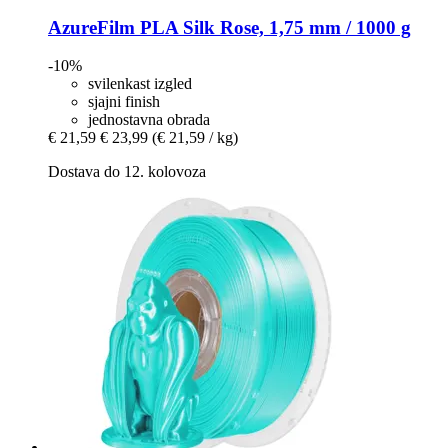
AzureFilm
PLA Silk Rose, 1,75 mm / 1000 g
-10%
svilenkast izgled
sjajni finish
jednostavna obrada
€ 21,59
€ 23,99
(€ 21,59 / kg)
Dostava do 12. kolovoza