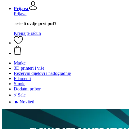
Prijava
Prijava
Jeste li ovdje
prvi put?
Kreirajte račun
Marke
3D printeri i više
Rezervni dijelovi i nadogradnje
Filamenti
Smole
Dodatni pribor
⚡ Sale
🔥 Noviteti