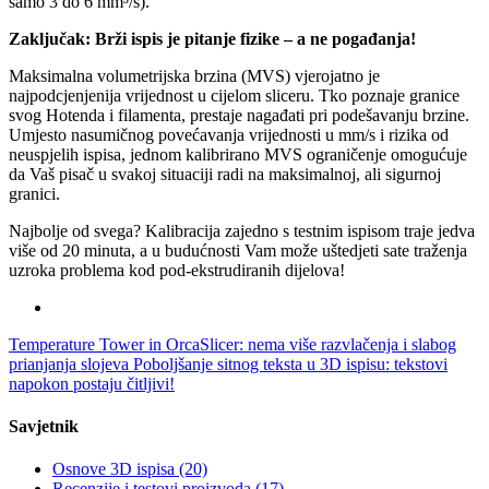
samo 3 do 6 mm³/s).
Zaključak: Brži ispis je pitanje fizike – a ne pogađanja!
Maksimalna volumetrijska brzina (MVS) vjerojatno je
najpodcjenjenija vrijednost u cijelom sliceru. Tko poznaje granice
svog Hotenda i filamenta, prestaje nagađati pri podešavanju brzine.
Umjesto nasumičnog povećavanja vrijednosti u mm/s i rizika od
neuspjelih ispisa, jednom kalibrirano MVS ograničenje omogućuje
da Vaš pisač u svakoj situaciji radi na maksimalnoj, ali sigurnoj
granici.
Najbolje od svega? Kalibracija zajedno s testnim ispisom traje jedva
više od 20 minuta, a u budućnosti Vam može uštedjeti sate traženja
uzroka problema kod pod-ekstrudiranih dijelova!
Temperature Tower in OrcaSlicer: nema više razvlačenja i slabog
prianjanja slojeva
Poboljšanje sitnog teksta u 3D ispisu: tekstovi
napokon postaju čitljivi!
Savjetnik
Osnove 3D ispisa
(20)
Recenzije i testovi proizvoda
(17)