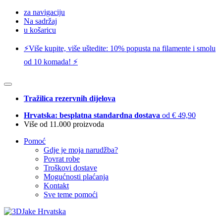
za navigaciju
Na sadržaj
u košaricu
⚡️Više kupite, više uštedite: 10% popusta na filamente i smolu
od 10 komada! ⚡️
Tražilica rezervnih dijelova
Hrvatska: besplatna standardna dostava
od € 49,90
Više od 11.000 proizvoda
Pomoć
Gdje je moja narudžba?
Povrat robe
Troškovi dostave
Mogućnosti plaćanja
Kontakt
Sve teme pomoći