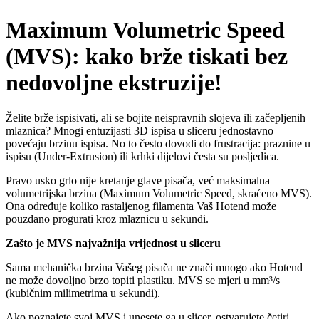
Maximum Volumetric Speed
(MVS): kako brže tiskati bez
nedovoljne ekstruzije!
Želite brže ispisivati, ali se bojite neispravnih slojeva ili začepljenih
mlaznica? Mnogi entuzijasti 3D ispisa u sliceru jednostavno
povećaju brzinu ispisa. No to često dovodi do frustracija: praznine u
ispisu (Under-Extrusion) ili krhki dijelovi česta su posljedica.
Pravo usko grlo nije kretanje glave pisača, već maksimalna
volumetrijska brzina (Maximum Volumetric Speed, skraćeno MVS).
Ona određuje koliko rastaljenog filamenta Vaš Hotend može
pouzdano progurati kroz mlaznicu u sekundi.
Zašto je MVS najvažnija vrijednost u sliceru
Sama mehanička brzina Vašeg pisača ne znači mnogo ako Hotend
ne može dovoljno brzo topiti plastiku. MVS se mjeri u mm³/s
(kubičnim milimetrima u sekundi).
Ako poznajete svoj MVS i unesete ga u slicer, ostvarujete četiri