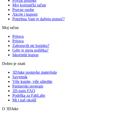
Povrat pošiljke
Moj korisnički račun
Pravne osobe
Akcije i kuponi
Potrebna Vam je daljnja pomoć?
Moj račun
Prijava
Prijava
Zaboravili ste lozinku?
Gdje je moja pošiljka?
Iskoristiti kupon
Dobro je znati
3DJake postavke materijala
Savjetnik
Više kupite, više uštedite
Partnerski program
3D-ispis FAQ
Podrška za FabLabs
Mi i naš okoliš
O 3DJake