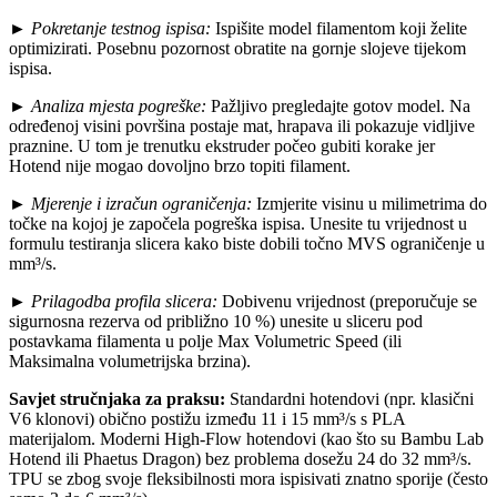
►
Pokretanje testnog ispisa:
Ispišite model filamentom koji želite
optimizirati. Posebnu pozornost obratite na gornje slojeve tijekom
ispisa.
►
Analiza mjesta pogreške:
Pažljivo pregledajte gotov model. Na
određenoj visini površina postaje mat, hrapava ili pokazuje vidljive
praznine. U tom je trenutku ekstruder počeo gubiti korake jer
Hotend nije mogao dovoljno brzo topiti filament.
►
Mjerenje i izračun ograničenja:
Izmjerite visinu u milimetrima do
točke na kojoj je započela pogreška ispisa. Unesite tu vrijednost u
formulu testiranja slicera kako biste dobili točno MVS ograničenje u
mm³/s.
►
Prilagodba profila slicera:
Dobivenu vrijednost (preporučuje se
sigurnosna rezerva od približno 10 %) unesite u sliceru pod
postavkama filamenta u polje Max Volumetric Speed (ili
Maksimalna volumetrijska brzina).
Savjet stručnjaka za praksu:
Standardni hotendovi (npr. klasični
V6 klonovi) obično postižu između 11 i 15 mm³/s s PLA
materijalom. Moderni High-Flow hotendovi (kao što su Bambu Lab
Hotend ili Phaetus Dragon) bez problema dosežu 24 do 32 mm³/s.
TPU se zbog svoje fleksibilnosti mora ispisivati znatno sporije (često