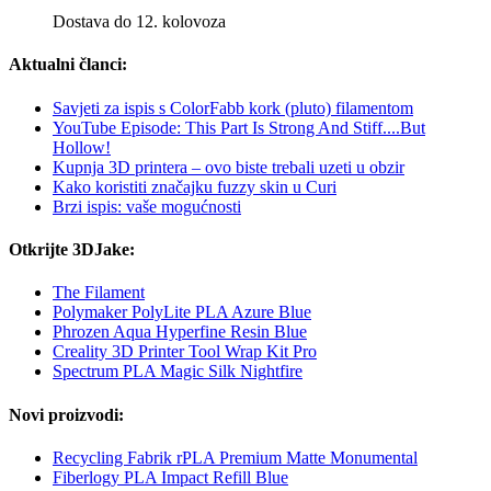
Dostava do 12. kolovoza
Aktualni članci:
Savjeti za ispis s ColorFabb kork (pluto) filamentom
YouTube Episode: This Part Is Strong And Stiff....But
Hollow!
Kupnja 3D printera – ovo biste trebali uzeti u obzir
Kako koristiti značajku fuzzy skin u Curi
Brzi ispis: vaše mogućnosti
Otkrijte 3DJake:
The Filament
Polymaker PolyLite PLA Azure Blue
Phrozen Aqua Hyperfine Resin Blue
Creality 3D Printer Tool Wrap Kit Pro
Spectrum PLA Magic Silk Nightfire
Novi proizvodi:
Recycling Fabrik rPLA Premium Matte Monumental
Fiberlogy PLA Impact Refill Blue