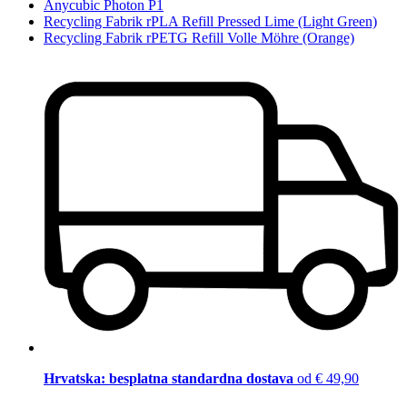
Anycubic Photon P1
Recycling Fabrik rPLA Refill Pressed Lime (Light Green)
Recycling Fabrik rPETG Refill Volle Möhre (Orange)
Hrvatska: besplatna standardna dostava
od € 49,90