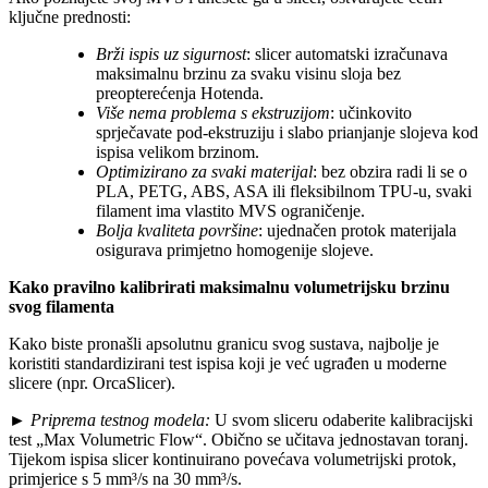
ključne prednosti:
Brži ispis uz sigurnost
: slicer automatski izračunava
maksimalnu brzinu za svaku visinu sloja bez
preopterećenja Hotenda.
Više nema problema s ekstruzijom
: učinkovito
sprječavate pod-ekstruziju i slabo prianjanje slojeva kod
ispisa velikom brzinom.
Optimizirano za svaki materijal
: bez obzira radi li se o
PLA, PETG, ABS, ASA ili fleksibilnom TPU-u, svaki
filament ima vlastito MVS ograničenje.
Bolja kvaliteta površine
: ujednačen protok materijala
osigurava primjetno homogenije slojeve.
Kako pravilno kalibrirati maksimalnu volumetrijsku brzinu
svog filamenta
Kako biste pronašli apsolutnu granicu svog sustava, najbolje je
koristiti standardizirani test ispisa koji je već ugrađen u moderne
slicere (npr. OrcaSlicer).
►
Priprema testnog modela:
U svom sliceru odaberite kalibracijski
test „Max Volumetric Flow“. Obično se učitava jednostavan toranj.
Tijekom ispisa slicer kontinuirano povećava volumetrijski protok,
primjerice s 5 mm³/s na 30 mm³/s.