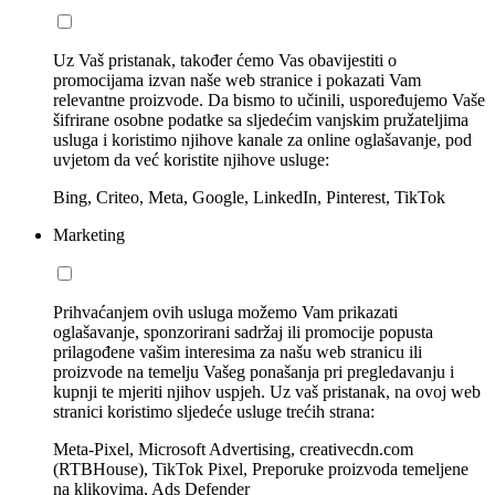
Uz Vaš pristanak, također ćemo Vas obavijestiti o
promocijama izvan naše web stranice i pokazati Vam
relevantne proizvode. Da bismo to učinili, uspoređujemo Vaše
šifrirane osobne podatke sa sljedećim vanjskim pružateljima
usluga i koristimo njihove kanale za online oglašavanje, pod
uvjetom da već koristite njihove usluge:
Bing, Criteo, Meta, Google, LinkedIn, Pinterest, TikTok
Marketing
Prihvaćanjem ovih usluga možemo Vam prikazati
oglašavanje, sponzorirani sadržaj ili promocije popusta
prilagođene vašim interesima za našu web stranicu ili
proizvode na temelju Vašeg ponašanja pri pregledavanju i
kupnji te mjeriti njihov uspjeh. Uz vaš pristanak, na ovoj web
stranici koristimo sljedeće usluge trećih strana:
Meta-Pixel, Microsoft Advertising, creativecdn.com
(RTBHouse), TikTok Pixel, Preporuke proizvoda temeljene
na klikovima, Ads Defender