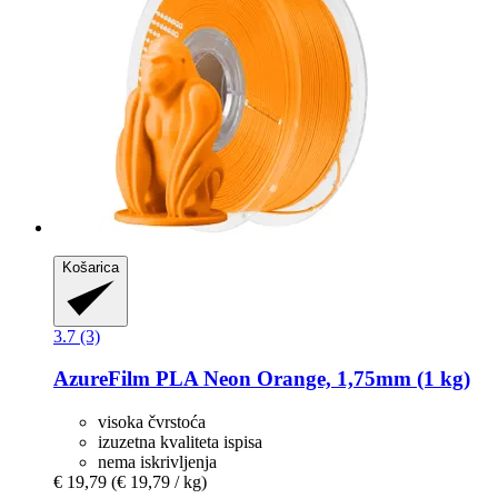
Košarica
3.7 (3)
AzureFilm
PLA Neon Orange, 1,75mm (1 kg)
visoka čvrstoća
izuzetna kvaliteta ispisa
nema iskrivljenja
€ 19,79
(€ 19,79 / kg)