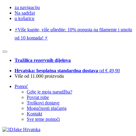
za navigaciju
Na sadržaj
u košaricu
⚡️Više kupite, više uštedite: 10% popusta na filamente i smolu
od 10 komada! ⚡️
Tražilica rezervnih dijelova
Hrvatska: besplatna standardna dostava
od € 49,90
Više od 11.000 proizvoda
Pomoć
Gdje je moja narudžba?
Povrat robe
Troškovi dostave
Mogućnosti plaćanja
Kontakt
Sve teme pomoći