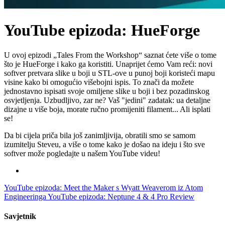
YouTube epizoda: HueForge
U ovoj epizodi „Tales From the Workshop“ saznat ćete više o tome
što je HueForge i kako ga koristiti. Unaprijet ćemo Vam reći: novi
softver pretvara slike u boji u STL-ove u punoj boji koristeći mapu
visine kako bi omogućio višebojni ispis. To znači da možete
jednostavno ispisati svoje omiljene slike u boji i bez pozadinskog
osvjetljenja. Uzbudljivo, zar ne? Vaš "jedini" zadatak: ua detaljne
dizajne u više boja, morate ručno promijeniti filament... Ali isplati
se!
Da bi cijela priča bila još zanimljivija, obratili smo se samom
izumitelju Steveu, a više o tome kako je došao na ideju i što sve
softver može pogledajte u našem YouTube videu!
YouTube epizoda: Meet the Maker s Wyatt Weaverom iz Atom
Engineeringa
YouTube epizoda: Neptune 4 & 4 Pro Review
Savjetnik