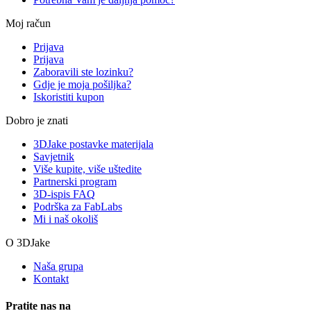
Moj račun
Prijava
Prijava
Zaboravili ste lozinku?
Gdje je moja pošiljka?
Iskoristiti kupon
Dobro je znati
3DJake postavke materijala
Savjetnik
Više kupite, više uštedite
Partnerski program
3D-ispis FAQ
Podrška za FabLabs
Mi i naš okoliš
O 3DJake
Naša grupa
Kontakt
Pratite nas na