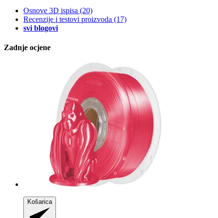
Osnove 3D ispisa
(20)
Recenzije i testovi proizvoda
(17)
svi blogovi
Zadnje ocjene
Košarica