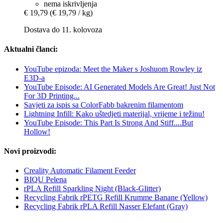
nema iskrivljenja
€ 19,79
(€ 19,79 / kg)
Dostava do 11. kolovoza
Aktualni članci:
YouTube epizoda: Meet the Maker s Joshuom Rowley iz
E3D-a
YouTube Episode: AI Generated Models Are Great! Just Not
For 3D Printing...
Savjeti za ispis sa ColorFabb bakrenim filamentom
Lightning Infill: Kako uštedjeti materijal, vrijeme i težinu!
YouTube Episode: This Part Is Strong And Stiff....But
Hollow!
Novi proizvodi:
Creality Automatic Filament Feeder
BIQU Pelena
rPLA Refill Sparkling Night (Black-Glitter)
Recycling Fabrik rPETG Refill Krumme Banane (Yellow)
Recycling Fabrik rPLA Refill Nasser Elefant (Gray)