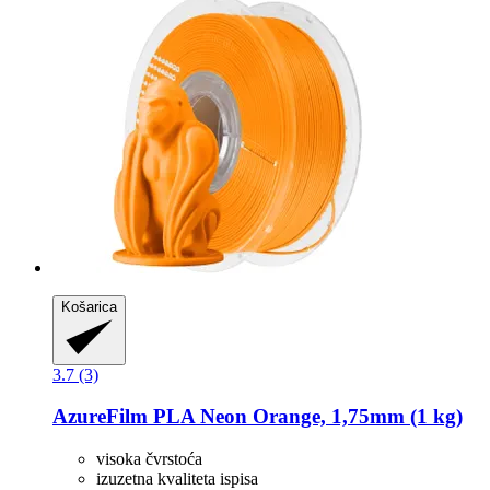
Košarica
3.7 (3)
AzureFilm
PLA Neon Orange, 1,75mm (1 kg)
visoka čvrstoća
izuzetna kvaliteta ispisa