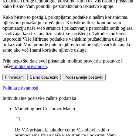
Kolačiće i druge tehnologije koristimo samo uz Vaš osobni pristanak
kako bismo Vam ponudili personalizirano iskustvo kupnje.
Kako bismo to postigli, prikupljamo podatke o našim korisnicima,
njihovom ponašanju i uređajima. Koristimo ih za kontinuiranu
optimizaciju naše web stranice i prikazivanje personaliziranih oglasa
i sadržaja, kao i za analizu statistike korištenja. Također možemo
usporediti Vaše šifrirane podatke s vanjskim pružateljima usluga i
prikazivati Vam ponude putem njihovih online oglašivačkih kanala
samo ako već i sami koristite njihove usluge.
Prije nego što date svoj pristanak, molimo provjerite postavke i
naše
Politike privatnosti
.
Prihvaćam
Samo obavezno
Podešavanje postavki
Politika privatnosti
Individualne postavke zaštite podataka
Marketing per Customer-Match
Uz Vaš pristanak, također ćemo Vas obavijestiti o
promocijama izvan naše web stranice i pokazati Vam