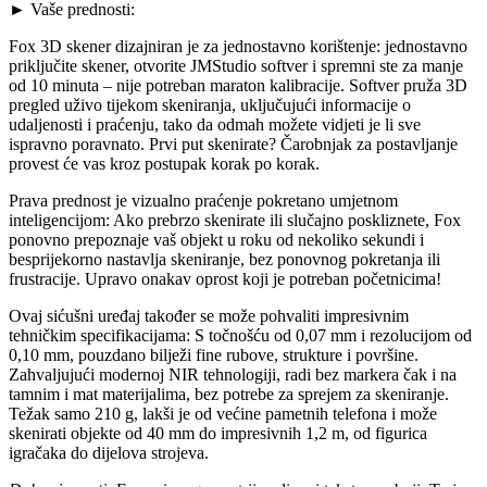
► Vaše prednosti:
Fox 3D skener dizajniran je za jednostavno korištenje: jednostavno
priključite skener, otvorite JMStudio softver i spremni ste za manje
od 10 minuta – nije potreban maraton kalibracije. Softver pruža 3D
pregled uživo tijekom skeniranja, uključujući informacije o
udaljenosti i praćenju, tako da odmah možete vidjeti je li sve
ispravno poravnato. Prvi put skenirate? Čarobnjak za postavljanje
provest će vas kroz postupak korak po korak.
Prava prednost je vizualno praćenje pokretano umjetnom
inteligencijom: Ako prebrzo skenirate ili slučajno poskliznete, Fox
ponovno prepoznaje vaš objekt u roku od nekoliko sekundi i
besprijekorno nastavlja skeniranje, bez ponovnog pokretanja ili
frustracije. Upravo onakav oprost koji je potreban početnicima!
Ovaj sićušni uređaj također se može pohvaliti impresivnim
tehničkim specifikacijama: S točnošću od 0,07 mm i rezolucijom od
0,10 mm, pouzdano bilježi fine rubove, strukture i površine.
Zahvaljujući modernoj NIR tehnologiji, radi bez markera čak i na
tamnim i mat materijalima, bez potrebe za sprejem za skeniranje.
Težak samo 210 g, lakši je od većine pametnih telefona i može
skenirati objekte od 40 mm do impresivnih 1,2 m, od figurica
igračaka do dijelova strojeva.