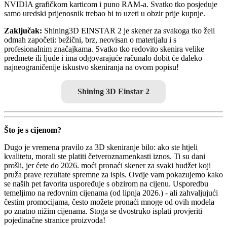
NVIDIA grafičkom karticom i puno RAM-a. Svatko tko posjeduje
samo uredski prijenosnik trebao bi to uzeti u obzir prije kupnje.
Zaključak:
Shining3D EINSTAR 2 je skener za svakoga tko želi
odmah započeti: bežični, brz, neovisan o materijalu i s
profesionalnim značajkama. Svatko tko redovito skenira velike
predmete ili ljude i ima odgovarajuće računalo dobit će daleko
najneograničenije iskustvo skeniranja na ovom popisu!
Shining 3D Einstar 2
Što je s cijenom?
Dugo je vremena pravilo za 3D skeniranje bilo: ako ste htjeli
kvalitetu, morali ste platiti četveroznamenkasti iznos. Ti su dani
prošli, jer ćete do 2026. moći pronaći skener za svaki budžet koji
pruža prave rezultate spremne za ispis. Ovdje vam pokazujemo kako
se naših pet favorita uspoređuje s obzirom na cijenu. Usporedbu
temeljimo na redovnim cijenama (od lipnja 2026.) - ali zahvaljujući
čestim promocijama, često možete pronaći mnoge od ovih modela
po znatno nižim cijenama. Stoga se dvostruko isplati provjeriti
pojedinačne stranice proizvoda!