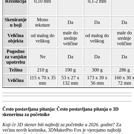
Rezolucija
0,10 mm
0,1-2 mm
Skeniranje
Mono
Da
Da
Da
u boji
teksture
male do
male do
Veličina
od malog do
od malog do
srednje
srednje
objekta
velikog
velikog
veličine
veličine
Pogodno
za vanjsku
Ne
Da
Da
Da
upotrebu
Težina
210 g
190 g
300 g
286 g
115 x 70 x 35
53 x 27 x
173 x 39 x
160 x 30 
Veličina
mm
132 mm
56 mm
72 mm
Često postavljana pitanja: Često postavljana pitanja o 3D
skenerima za početnike
Koji će 3D skener biti najbolji za početnike u 2026. godini?
Za
većinu novih korisnika, 3DMakerPro Fox je vjerojatno najbolji