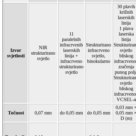
30 plavih
križnih
laserskih
linija
1 plava
11
laserska
paralelnih
linija
infracrvenih
Strukturirano
Strukturira
NIR
Izvor
laserskih
infracrveno
svjetlo
strukturirano
svjetlosti
linija +
svjetlo,
bliskog
svjetlo
infracrveno
binokularno
infracrven
strukturirano
zračenja
svjetlo
punog polj
Strukturira
svjetlo
bliskog
infracrven
VCSEL-a
0,03 mm 
Točnost
0,07 mm
do 0,05 mm
do 0,05 mm
0,05 mm 
D (m)