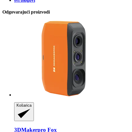
svi blogovi
Odgovarajući proizvodi
Košarica
3DMakerpro
Fox