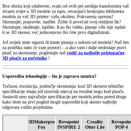
Bez obzira koji odaberete, svaki od ovih pet uređaja transformira vaš
stvarni svijet u 3D modele za ispis, otvarajući beskrajnu biblioteku
modela za vaš 3D printer: vašu okolinu. Pokvarena oprema?
Skenirajte, popravite, ispišite. Želite li povećati svoj omiljeni lik?
Skenirajte, skalirajte, ispišite. Kao što vidite, pitanje više nije isplati
li se 3D skener, već jednostavno što ćete prvo digitalizirati.
Još uvijek niste sigurni ili imate pitanja o nekom od modela? Naš tim
za podršku rado će vam pomoći – a ako vam i dalje nedostaje pravi
pisač za skeniranje, pogledajte naš
vodič za najbolje pristupačne
3D pisače za početnike
!
Usporedba tehnologije – što je zapravo unutra?
Točnost, rezolucija, područje skeniranja: kod 3D skenera tehničke
specifikacije imaju još izravniji utjecaj na rezultat nego kod pisača.
Sastavili smo najvažnije specifikacije pet modela jednu pored druge
kako biste na prvi pogled mogli usporediti koji skener najbolje
odgovara vašim projektima.
3DMakerpro
Revopoint
Creality
Revopoin
Fox
INSPIRE 2
Otter Lite
POP 4