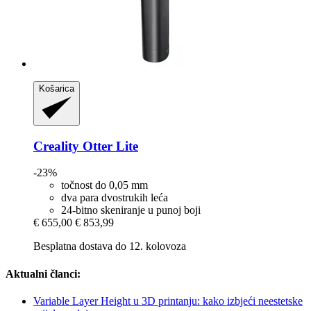
Košarica
Creality
Otter Lite
-23%
točnost do 0,05 mm
dva para dvostrukih leća
24-bitno skeniranje u punoj boji
€ 655,00
€ 853,99
Besplatna dostava do 12. kolovoza
Aktualni članci:
Variable Layer Height u 3D printanju: kako izbjeći neestetske