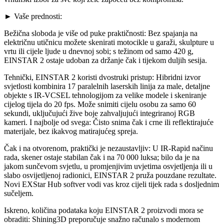
► Vaše prednosti:
Bežična sloboda je više od puke praktičnosti: Bez spajanja na
električnu utičnicu možete skenirati motocikle u garaži, skulpture u
vrtu ili cijele ljude u dnevnoj sobi; s težinom od samo 420 g,
EINSTAR 2 ostaje udoban za držanje čak i tijekom duljih sesija.
Tehnički, EINSTAR 2 koristi dvostruki pristup: Hibridni izvor
svjetlosti kombinira 17 paralelnih laserskih linija za male, detaljne
objekte s IR-VCSEL tehnologijom za velike modele i skeniranje
cijelog tijela do 20 fps. Može snimiti cijelu osobu za samo 60
sekundi, uključujući žive boje zahvaljujući integriranoj RGB
kameri. I najbolje od svega: Čisto snima čak i crne ili reflektirajuće
materijale, bez ikakvog matirajućeg spreja.
Čak i na otvorenom, praktički je nezaustavljiv: U IR-Rapid načinu
rada, skener ostaje stabilan čak i na 70 000 luksa; bilo da je na
jakom sunčevom svjetlu, u promjenjivim uvjetima osvjetljenja ili u
slabo osvijetljenoj radionici, EINSTAR 2 pruža pouzdane rezultate.
Novi EXStar Hub softver vodi vas kroz cijeli tijek rada s dosljednim
sučeljem.
Iskreno, količina podataka koju EINSTAR 2 proizvodi mora se
obraditi: Shining3D preporučuje snažno računalo s modernom