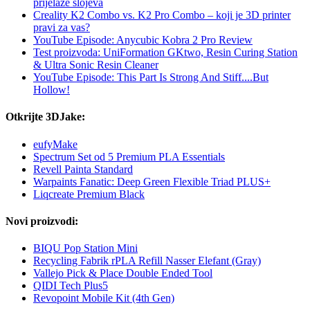
prijelaze slojeva
Creality K2 Combo vs. K2 Pro Combo – koji je 3D printer
pravi za vas?
YouTube Episode: Anycubic Kobra 2 Pro Review
Test proizvoda: UniFormation GKtwo, Resin Curing Station
& Ultra Sonic Resin Cleaner
YouTube Episode: This Part Is Strong And Stiff....But
Hollow!
Otkrijte 3DJake:
eufyMake
Spectrum Set od 5 Premium PLA Essentials
Revell Painta Standard
Warpaints Fanatic: Deep Green Flexible Triad PLUS+
Liqcreate Premium Black
Novi proizvodi:
BIQU Pop Station Mini
Recycling Fabrik rPLA Refill Nasser Elefant (Gray)
Vallejo Pick & Place Double Ended Tool
QIDI Tech Plus5
Revopoint Mobile Kit (4th Gen)