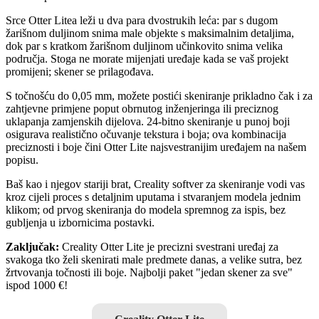
Srce Otter Litea leži u dva para dvostrukih leća: par s dugom
žarišnom duljinom snima male objekte s maksimalnim detaljima,
dok par s kratkom žarišnom duljinom učinkovito snima velika
područja. Stoga ne morate mijenjati uređaje kada se vaš projekt
promijeni; skener se prilagođava.
S točnošću do 0,05 mm, možete postići skeniranje prikladno čak i za
zahtjevne primjene poput obrnutog inženjeringa ili preciznog
uklapanja zamjenskih dijelova. 24-bitno skeniranje u punoj boji
osigurava realistično očuvanje tekstura i boja; ova kombinacija
preciznosti i boje čini Otter Lite najsvestranijim uređajem na našem
popisu.
Baš kao i njegov stariji brat, Creality softver za skeniranje vodi vas
kroz cijeli proces s detaljnim uputama i stvaranjem modela jednim
klikom; od prvog skeniranja do modela spremnog za ispis, bez
gubljenja u izbornicima postavki.
Zaključak:
Creality Otter Lite je precizni svestrani uređaj za
svakoga tko želi skenirati male predmete danas, a velike sutra, bez
žrtvovanja točnosti ili boje. Najbolji paket "jedan skener za sve"
ispod 1000 €!