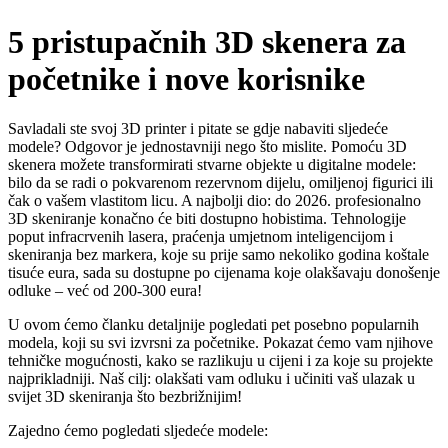
5 pristupačnih 3D skenera za
početnike i nove korisnike
Savladali ste svoj 3D printer i pitate se gdje nabaviti sljedeće
modele? Odgovor je jednostavniji nego što mislite. Pomoću 3D
skenera možete transformirati stvarne objekte u digitalne modele:
bilo da se radi o pokvarenom rezervnom dijelu, omiljenoj figurici ili
čak o vašem vlastitom licu. A najbolji dio: do 2026. profesionalno
3D skeniranje konačno će biti dostupno hobistima. Tehnologije
poput infracrvenih lasera, praćenja umjetnom inteligencijom i
skeniranja bez markera, koje su prije samo nekoliko godina koštale
tisuće eura, sada su dostupne po cijenama koje olakšavaju donošenje
odluke – već od 200-300 eura!
U ovom ćemo članku detaljnije pogledati pet posebno popularnih
modela, koji su svi izvrsni za početnike. Pokazat ćemo vam njihove
tehničke mogućnosti, kako se razlikuju u cijeni i za koje su projekte
najprikladniji. Naš cilj: olakšati vam odluku i učiniti vaš ulazak u
svijet 3D skeniranja što bezbrižnijim!
Zajedno ćemo pogledati sljedeće modele: