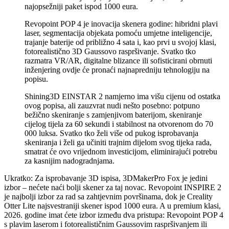
najopsežniji paket ispod 1000 eura.
Revopoint POP 4 je inovacija skenera godine: hibridni plavi
laser, segmentacija objekata pomoću umjetne inteligencije,
trajanje baterije od približno 4 sata i, kao prvi u svojoj klasi,
fotorealistično 3D Gaussovo raspršivanje. Svatko tko
razmatra VR/AR, digitalne blizance ili sofisticirani obrnuti
inženjering ovdje će pronaći najnapredniju tehnologiju na
popisu.
Shining3D EINSTAR 2 namjerno ima višu cijenu od ostatka
ovog popisa, ali zauzvrat nudi nešto posebno: potpuno
bežično skeniranje s zamjenjivom baterijom, skeniranje
cijelog tijela za 60 sekundi i stabilnost na otvorenom do 70
000 luksa. Svatko tko želi više od pukog isprobavanja
skeniranja i želi ga učiniti trajnim dijelom svog tijeka rada,
smatrat će ovo vrijednom investicijom, eliminirajući potrebu
za kasnijim nadogradnjama.
Ukratko: Za isprobavanje 3D ispisa, 3DMakerPro Fox je jedini
izbor – nećete naći bolji skener za taj novac. Revopoint INSPIRE 2
je najbolji izbor za rad sa zahtjevnim površinama, dok je Creality
Otter Lite najsvestraniji skener ispod 1000 eura. A u premium klasi,
2026. godine imat ćete izbor između dva pristupa: Revopoint POP 4
s plavim laserom i fotorealističnim Gaussovim raspršivanjem ili