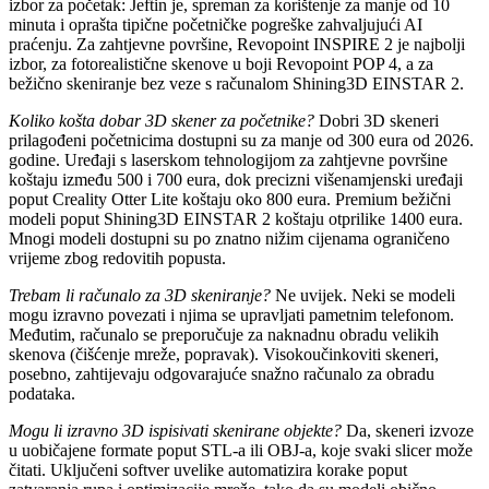
izbor za početak: Jeftin je, spreman za korištenje za manje od 10
minuta i oprašta tipične početničke pogreške zahvaljujući AI
praćenju. Za zahtjevne površine, Revopoint INSPIRE 2 je najbolji
izbor, za fotorealistične skenove u boji Revopoint POP 4, a za
bežično skeniranje bez veze s računalom Shining3D EINSTAR 2.
Koliko košta dobar 3D skener za početnike?
Dobri 3D skeneri
prilagođeni početnicima dostupni su za manje od 300 eura od 2026.
godine. Uređaji s laserskom tehnologijom za zahtjevne površine
koštaju između 500 i 700 eura, dok precizni višenamjenski uređaji
poput Creality Otter Lite koštaju oko 800 eura. Premium bežični
modeli poput Shining3D EINSTAR 2 koštaju otprilike 1400 eura.
Mnogi modeli dostupni su po znatno nižim cijenama ograničeno
vrijeme zbog redovitih popusta.
Trebam li računalo za 3D skeniranje?
Ne uvijek. Neki se modeli
mogu izravno povezati i njima se upravljati pametnim telefonom.
Međutim, računalo se preporučuje za naknadnu obradu velikih
skenova (čišćenje mreže, popravak). Visokoučinkoviti skeneri,
posebno, zahtijevaju odgovarajuće snažno računalo za obradu
podataka.
Mogu li izravno 3D ispisivati ​​skenirane objekte?
Da, skeneri izvoze
u uobičajene formate poput STL-a ili OBJ-a, koje svaki slicer može
čitati. Uključeni softver uvelike automatizira korake poput