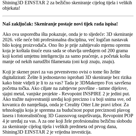
Shining3D EINSTAR 2 za bežično skeniranje cijelog tijela i velikih
objekata!
Naš zaključak: Skeniranje postaje novi tijek rada ispisa!
Ako ova usporedba išta pokazuje, onda je to sljedeće: 3D skeniranje
2026. više neće biti profesionalna disciplina, već logičan nastavak
bilo kojeg proizvođača. Ono što je prije zahtijevalo mjernu opremu
koja je koštala tisuće eura sada se obavlja uređajem od 200 grama
koji koristi umjetnu inteligenciju za samo praćenje, a početak košta
manje od nekih narudžbi filamenata (oni koji znaju, znaju).
Koji je skener pravi za vas prvenstveno ovisi o tome što želite
digitalizirati: Želite li jednostavno isprobati 3D skeniranje bez rizika
kako biste vidjeli je li to za vas? Tada je 3DMakerpro Fox savršena
početna točka. Ako ciljate na zahtjevne površine - tamne dijelove,
sjajni metal, vanjske projekte - Revopoint INSPIRE 2 je jedini put.
Ako tražite najsvestraniji uređaj koji precizno i ​​u boji snima sve, od
kovanica do namještaja, onda je Creality Otter Lite pravi izbor. Za
tehnologiju koja je spremna za budućnost poput preciznosti plavog
lasera i fotorealističnog 3D Gaussovog raspršivanja, Revopoint POP
4 je uređaj za vas. A za one koji žele profesionalnu bežičnu slobodu
za skeniranje cijelog tijela i velikih predmeta od prvog dana,
Shining3D EINSTAR 2 je vrijedna investicija.