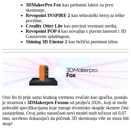
3DMakerPro Fox
kao prelomni faktor za prvo
skeniranje,
Revopoint INSPIRE 2
kao tehnološki heroj za teške
površine,
Creality Otter Lite
kao precizni svestrani uređaj,
Revopoint POP 4
kao novajlija s plavim laserom i 3D
Gaussovim splattingom,
Shining 3D Einstar 2
kao bežični premium izbor.
Ono što bi prije samo kratkog vremena zvučalo kao igračka, postalo
je stvarnost s
3DMakerpro Foxom
od proljeća 2026., koji se može
pohvaliti specifikacijama koje mnoge dvostruko skuplje skenere čine
zastarjelima. Ovaj jarko narančasti novi model nudi točnost od 0,07
mm, savršeno dokazujući da početak 3D skeniranja više ne mora biti
skup!