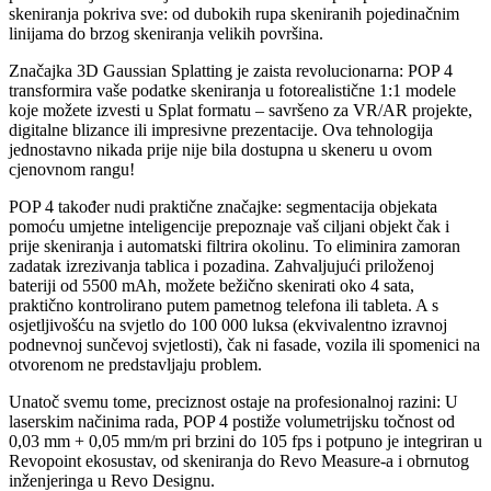
skeniranja pokriva sve: od dubokih rupa skeniranih pojedinačnim
linijama do brzog skeniranja velikih površina.
Značajka 3D Gaussian Splatting je zaista revolucionarna: POP 4
transformira vaše podatke skeniranja u fotorealistične 1:1 modele
koje možete izvesti u Splat formatu – savršeno za VR/AR projekte,
digitalne blizance ili impresivne prezentacije. Ova tehnologija
jednostavno nikada prije nije bila dostupna u skeneru u ovom
cjenovnom rangu!
POP 4 također nudi praktične značajke: segmentacija objekata
pomoću umjetne inteligencije prepoznaje vaš ciljani objekt čak i
prije skeniranja i automatski filtrira okolinu. To eliminira zamoran
zadatak izrezivanja tablica i pozadina. Zahvaljujući priloženoj
bateriji od 5500 mAh, možete bežično skenirati oko 4 sata,
praktično kontrolirano putem pametnog telefona ili tableta. A s
osjetljivošću na svjetlo do 100 000 luksa (ekvivalentno izravnoj
podnevnoj sunčevoj svjetlosti), čak ni fasade, vozila ili spomenici na
otvorenom ne predstavljaju problem.
Unatoč svemu tome, preciznost ostaje na profesionalnoj razini: U
laserskim načinima rada, POP 4 postiže volumetrijsku točnost od
0,03 mm + 0,05 mm/m pri brzini do 105 fps i potpuno je integriran u
Revopoint ekosustav, od skeniranja do Revo Measure-a i obrnutog
inženjeringa u Revo Designu.