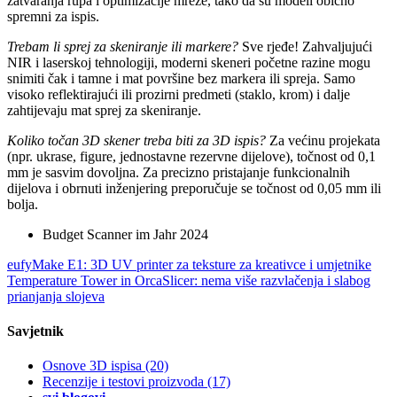
zatvaranja rupa i optimizacije mreže, tako da su modeli obično
spremni za ispis.
Trebam li sprej za skeniranje ili markere?
Sve rjeđe! Zahvaljujući
NIR i laserskoj tehnologiji, moderni skeneri početne razine mogu
snimiti čak i tamne i mat površine bez markera ili spreja. Samo
visoko reflektirajući ili prozirni predmeti (staklo, krom) i dalje
zahtijevaju mat sprej za skeniranje.
Koliko točan 3D skener treba biti za 3D ispis?
Za većinu projekata
(npr. ukrase, figure, jednostavne rezervne dijelove), točnost od 0,1
mm je sasvim dovoljna. Za precizno pristajanje funkcionalnih
dijelova i obrnuti inženjering preporučuje se točnost od 0,05 mm ili
bolja.
Budget Scanner im Jahr 2024
eufyMake E1: 3D UV printer za teksture za kreativce i umjetnike
Temperature Tower in OrcaSlicer: nema više razvlačenja i slabog
prianjanja slojeva
Savjetnik
Osnove 3D ispisa
(20)
Recenzije i testovi proizvoda
(17)