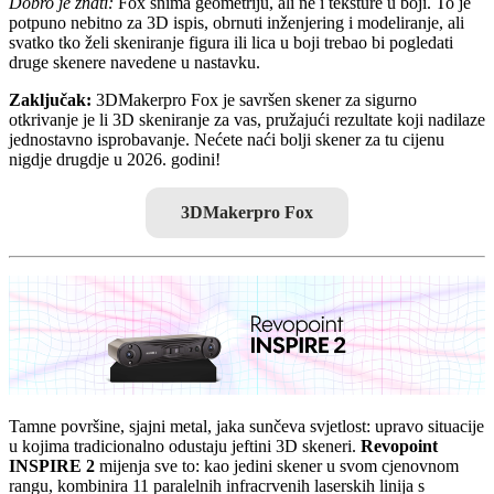
Dobro je znati:
Fox snima geometriju, ali ne i teksture u boji. To je
potpuno nebitno za 3D ispis, obrnuti inženjering i modeliranje, ali
svatko tko želi skeniranje figura ili lica u boji trebao bi pogledati
druge skenere navedene u nastavku.
Zaključak:
3DMakerpro Fox je savršen skener za sigurno
otkrivanje je li 3D skeniranje za vas, pružajući rezultate koji nadilaze
jednostavno isprobavanje. Nećete naći bolji skener za tu cijenu
nigdje drugdje u 2026. godini!
3DMakerpro Fox
Tamne površine, sjajni metal, jaka sunčeva svjetlost: upravo situacije
u kojima tradicionalno odustaju jeftini 3D skeneri.
Revopoint
INSPIRE 2
mijenja sve to: kao jedini skener u svom cjenovnom
rangu, kombinira 11 paralelnih infracrvenih laserskih linija s