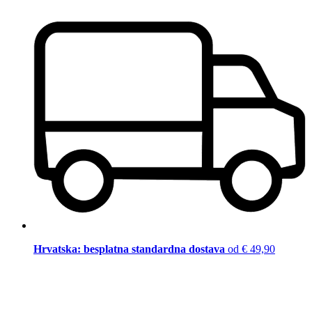
Hrvatska: besplatna standardna dostava
od € 49,90