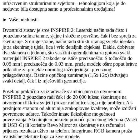
infracrvenim strukturiranim svjetlom – tehnologijom koja je do
nedavno bila dostupna samo u profesionalnim uređajima!
► Vaše prednosti:
Dvostruki sustav je srce INSPIRE 2: Laserski način rada čisto i
pouzdano snima tamne, sjajne i složene površine, čak i bez spreja za
skeniranje. S druge strane, način rada strukturiranog svjetla idealan
je za skeniranje tijela, lica i vrlo detaljnih objekata. Dakle, dobivate
dva skenera u jednom, što vas čini opremljenima za gotovo svaki
materijal! INSPIRE 2 također se ističe preciznošću: S točnošću do
0,05 mm i preciznošću do 0,03 mm, pruža modele oštre poput britve
prikladne za projekte obrnutog inženjeringa i preciznog
prilagođavanja. Razine optičkog zumiranja (1,5x i 2x) izdvajaju
svaki detalj, čak i iz mješovitih geometrija.
Posebno praktično za izrađivače s ambicijama na otvorenom:
INSPIRE 2 pouzdano radi čak i do 20 000 luksa; skeniranje na
otvorenom ili kroz svijetli prozor radionice stoga nije problem. A s
prednjom stranom od aluminija zrakoplovne kvalitete, može izdržati
povremene udarce. Također imate fleksibilne mogućnosti
povezivanja: Skenirajte u pokretu pomoću pametnog telefona (Wi-Fi
ili USB-C) ili koristite Revo Mirror za skeniranje na računalu i
prijenos rezultata uživo na telefon. Integrirana RGB kamera pruža
realistične teksture boja za žive modele.