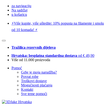
za navigaciju
Na sadržaj
u košaricu
⚡️Više kupite, više uštedite: 10% popusta na filamente i smolu
od 10 komada! ⚡️
Tražilica rezervnih dijelova
Hrvatska: besplatna standardna dostava
od € 49,90
Više od 11.000 proizvoda
Pomoć
Gdje je moja narudžba?
Povrat robe
Troškovi dostave
Mogućnosti plaćanja
Kontakt
Sve teme pomoći