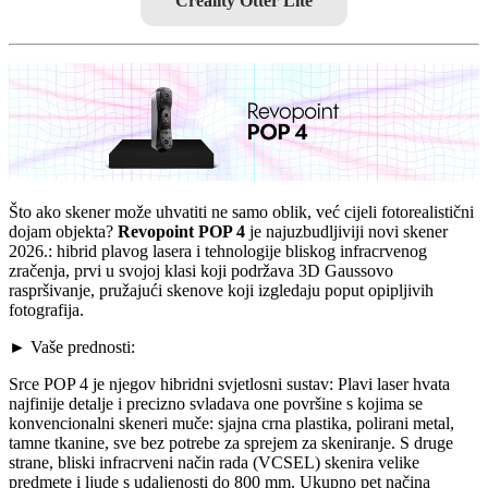
Creality Otter Lite
Što ako skener može uhvatiti ne samo oblik, već cijeli fotorealistični
dojam objekta?
Revopoint POP 4
je najuzbudljiviji novi skener
2026.: hibrid plavog lasera i tehnologije bliskog infracrvenog
zračenja, prvi u svojoj klasi koji podržava 3D Gaussovo
raspršivanje, pružajući skenove koji izgledaju poput opipljivih
fotografija.
► Vaše prednosti:
Srce POP 4 je njegov hibridni svjetlosni sustav: Plavi laser hvata
najfinije detalje i precizno svladava one površine s kojima se
konvencionalni skeneri muče: sjajna crna plastika, polirani metal,
tamne tkanine, sve bez potrebe za sprejem za skeniranje. S druge
strane, bliski infracrveni način rada (VCSEL) skenira velike
predmete i ljude s udaljenosti do 800 mm. Ukupno pet načina