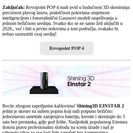
Zaključak:
Revopoint POP 4 nudi uvid u budućnost 3D skeniranja:
preciznost plavog lasera, praktičnost pokretana umjetnom
inteligencijom i fotorealistični Gaussovi modeli raspršivanja u
jednom bežičnom uređaju. Svatko tko se ne samo želi uključiti u
2026., već i biti u prvim redovima u tom području, svakako bi
trebao razmotriti ovaj uređaj!
Revopoint POP 4
Recite zbogom zapetljanim kablovima!
Shining3D EINSTAR 2
jedini je skener na našem popisu koji radi potpuno bežično:
jednostavno umetnite zamjenjivu bateriju, krenite i skenirajte do 3
sata bez prestanka, gdje god želite. Nasljednik popularnog Einstara
donosi pravu profesionalnu slobodu na scenu izrade i naš je
vrhunski izbor za sve koji žele započeti bez kompromisa.