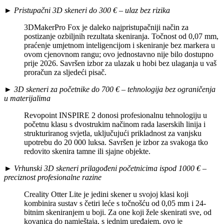
►
Pristupačni 3D skeneri do 300 € – ulaz bez rizika
3DMakerPro Fox je daleko najpristupačniji način za
postizanje ozbiljnih rezultata skeniranja. Točnost od 0,07 mm,
praćenje umjetnom inteligencijom i skeniranje bez markera u
ovom cjenovnom rangu; ovo jednostavno nije bilo dostupno
prije 2026. Savršen izbor za ulazak u hobi bez ulaganja u vaš
proračun za sljedeći pisač.
►
3D skeneri za početnike do 700 € – tehnologija bez ograničenja
u materijalima
Revopoint INSPIRE 2 donosi profesionalnu tehnologiju u
početnu klasu s dvostrukim načinom rada laserskih linija i
strukturiranog svjetla, uključujući prikladnost za vanjsku
upotrebu do 20 000 luksa. Savršen je izbor za svakoga tko
redovito skenira tamne ili sjajne objekte.
►
Vrhunski 3D skeneri prilagođeni početnicima ispod 1000 € –
preciznost profesionalne razine
Creality Otter Lite je jedini skener u svojoj klasi koji
kombinira sustav s četiri leće s točnošću od 0,05 mm i 24-
bitnim skeniranjem u boji. Za one koji žele skenirati sve, od
kovanica do namještaja, s jednim uređajem, ovo je