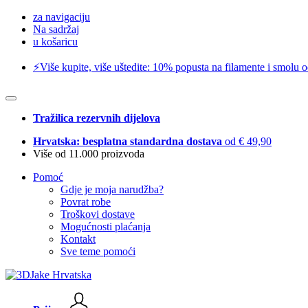
za navigaciju
Na sadržaj
u košaricu
⚡️Više kupite, više uštedite: 10% popusta na filamente i smolu 
Tražilica rezervnih dijelova
Hrvatska: besplatna standardna dostava
od € 49,90
Više od 11.000 proizvoda
Pomoć
Gdje je moja narudžba?
Povrat robe
Troškovi dostave
Mogućnosti plaćanja
Kontakt
Sve teme pomoći