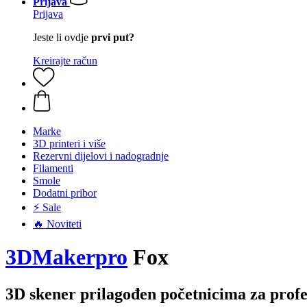
Prijava
Prijava
Jeste li ovdje
prvi put?
Kreirajte račun
Marke
3D printeri i više
Rezervni dijelovi i nadogradnje
Filamenti
Smole
Dodatni pribor
⚡ Sale
🔥 Noviteti
3DMakerpro
Fox
3D skener prilagođen početnicima za profe