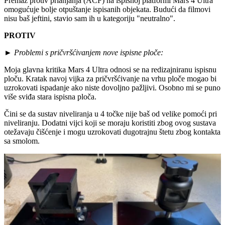
Premaz protiv prianjanja (ACF) na ispisnoj platformi Mars 4 Ultra
omogućuje bolje otpuštanje ispisanih objekata. Budući da filmovi
nisu baš jeftini, stavio sam ih u kategoriju "neutralno".
PROTIV
►
Problemi s pričvršćivanjem nove ispisne ploče:
Moja glavna kritika Mars 4 Ultra odnosi se na redizajniranu ispisnu
ploču. Kratak navoj vijka za pričvršćivanje na vrhu ploče mogao bi
uzrokovati ispadanje ako niste dovoljno pažljivi. Osobno mi se puno
više sviđa stara ispisna ploča.
Čini se da sustav niveliranja u 4 točke nije baš od velike pomoći pri
niveliranju. Dodatni vijci koji se moraju koristiti zbog ovog sustava
otežavaju čišćenje i mogu uzrokovati dugotrajnu štetu zbog kontakta
sa smolom.