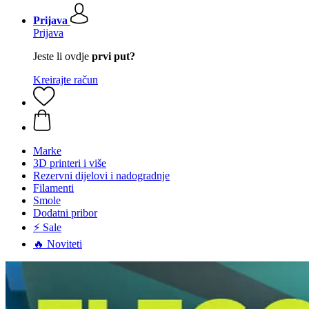
Prijava
Prijava
Jeste li ovdje
prvi put?
Kreirajte račun
Marke
3D printeri i više
Rezervni dijelovi i nadogradnje
Filamenti
Smole
Dodatni pribor
⚡ Sale
🔥 Noviteti