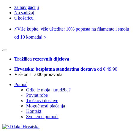
za navigaciju
Na sadržaj
u košaricu
⚡️Više kupite, više uštedite: 10% popusta na filamente i smolu
od 10 komada! ⚡️
Tražilica rezervnih dijelova
Hrvatska: besplatna standardna dostava
od € 49,90
Više od 11.000 proizvoda
Pomoć
Gdje je moja narudžba?
Povrat robe
Troškovi dostave
Mogućnosti plaćanja
Kontakt
Sve teme pomoći