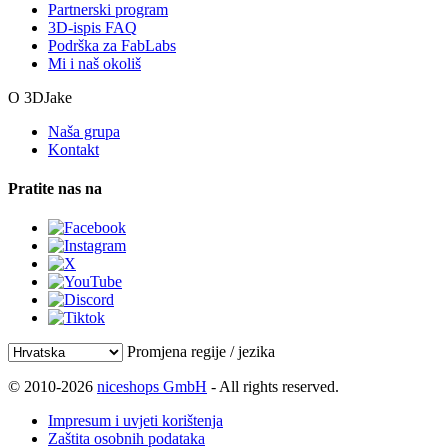
Partnerski program
3D-ispis FAQ
Podrška za FabLabs
Mi i naš okoliš
O 3DJake
Naša grupa
Kontakt
Pratite nas na
Promjena regije / jezika
© 2010-2026
niceshops GmbH
- All rights reserved.
Impresum i uvjeti korištenja
Zaštita osobnih podataka