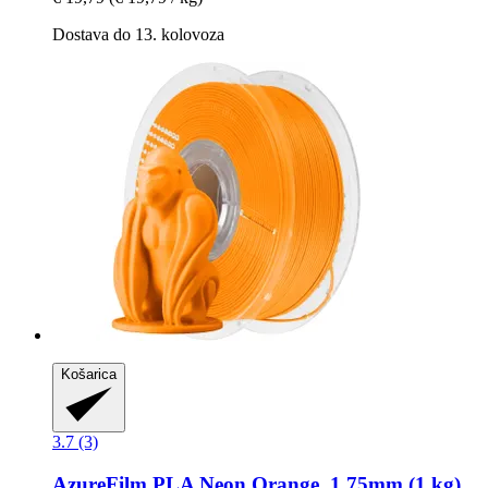
Dostava do 13. kolovoza
Košarica
3.7 (3)
AzureFilm
PLA Neon Orange, 1,75mm (1 kg)