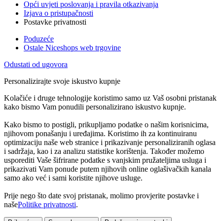
Opći uvjeti poslovanja i pravila otkazivanja
Izjava o pristupačnosti
Postavke privatnosti
Poduzeće
Ostale Niceshops web trgovine
Odustati od ugovora
Personalizirajte svoje iskustvo kupnje
Kolačiće i druge tehnologije koristimo samo uz Vaš osobni pristanak
kako bismo Vam ponudili personalizirano iskustvo kupnje.
Kako bismo to postigli, prikupljamo podatke o našim korisnicima,
njihovom ponašanju i uređajima. Koristimo ih za kontinuiranu
optimizaciju naše web stranice i prikazivanje personaliziranih oglasa
i sadržaja, kao i za analizu statistike korištenja. Također možemo
usporediti Vaše šifrirane podatke s vanjskim pružateljima usluga i
prikazivati Vam ponude putem njihovih online oglašivačkih kanala
samo ako već i sami koristite njihove usluge.
Prije nego što date svoj pristanak, molimo provjerite postavke i
naše
Politike privatnosti
.