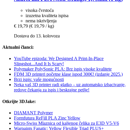
visoka čvrstoća
izuzetna kvaliteta ispisa
nema iskrivljenja
€ 19,79
(€ 19,79 / kg)
Dostava do 13. kolovoza
Aktualni članci:
YouTube epizoda: We Designed A Print-In-Place
Slingshot...And It Is Scary!
Polymaker PolySonic PLA: Brz ispis visoke kvalitete
FDM 3D printeri početne klase ispod 300€! (izdanje 2025.)
Brzi ispis: vaše mogućnosti
Neka vaš 3D printer radi glatko – uz automatsko izbacivanje,
redove čekanja za ispis i beskrajne petlje!
Otkrijte 3DJake:
DIAMANT Polymer
Formfutura ReFill PLA Zinc Yellow
Micro-Swiss Mlaznica od kaljenog čelika za E3D V5-V6
Warpaints Fanatic: Yellow Flexible Triad PLUS+