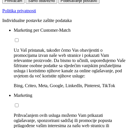
Prihvaćam
Samo obavezno
Podešavanje postavki
Politika privatnosti
Individualne postavke zaštite podataka
Marketing per Customer-Match
Uz Vaš pristanak, također ćemo Vas obavijestiti o
promocijama izvan naše web stranice i pokazati Vam
relevantne proizvode. Da bismo to učinili, uspoređujemo Vaše
šifrirane osobne podatke sa sljedećim vanjskim pružateljima
usluga i koristimo njihove kanale za online oglašavanje, pod
uvjetom da već koristite njihove usluge:
Bing, Criteo, Meta, Google, LinkedIn, Pinterest, TikTok
Marketing
Prihvaćanjem ovih usluga možemo Vam prikazati
oglašavanje, sponzorirani sadržaj ili promocije popusta
prilagođene vašim interesima za našu web stranicu ili