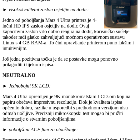
►
visokokvalitetni zaslon osjetljiv na dodir:
Jedno od poboljšanja Mars 4 Ultra printera je 4-
inčni HD IPS zaslon osjetljiv na dodir. Ovaj
kapacitivni zaslon vrlo dobro reagira na dodir, korisničko sučelje
također radi glatko zahvaljujući moćnom operativnom sustavu
Linux s 4 GB RAM-a. To čini upravljanje printerom puno lakšim i
intuitivnijim.
Još jedna pozitivna točka je da se postavke mogu ponovno
prilagoditi i tijekom ispisa.
NEUTRALNO
►
Jednobojni 9K LCD:
Mars 4 Ultra opremljen je 9K monokromatskim LCD-om koji na
papiru obećava impresivnu rezoluciju. Dok je kvaliteta ispisa
općenito dobra, razlike u usporedbi s prethodnom verzijom nisu
odmah uočljive. Precizniji mikroskopski test mogao bi pružiti
informacije o stvarnim poboljšanjima.
►
poboljšani ACF film za otpuštanje: