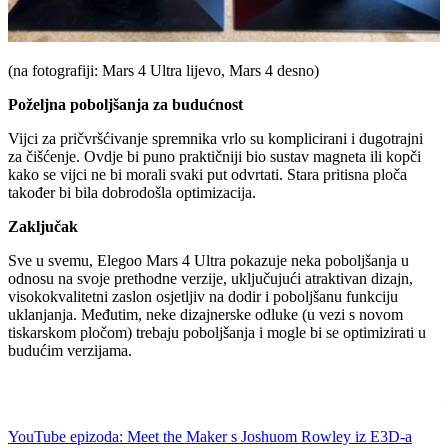
(na fotografiji: Mars 4 Ultra lijevo, Mars 4 desno)
Poželjna poboljšanja za budućnost
Vijci za pričvršćivanje spremnika vrlo su komplicirani i dugotrajni
za čišćenje. Ovdje bi puno praktičniji bio sustav magneta ili kopči
kako se vijci ne bi morali svaki put odvrtati. Stara pritisna ploča
također bi bila dobrodošla optimizacija.
Zaključak
Sve u svemu, Elegoo Mars 4 Ultra pokazuje neka poboljšanja u
odnosu na svoje prethodne verzije, uključujući atraktivan dizajn,
visokokvalitetni zaslon osjetljiv na dodir i poboljšanu funkciju
uklanjanja. Međutim, neke dizajnerske odluke (u vezi s novom
tiskarskom pločom) trebaju poboljšanja i mogle bi se optimizirati u
budućim verzijama.
YouTube epizoda: Meet the Maker s Joshuom Rowley iz E3D-a