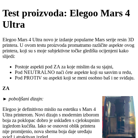
Test proizvoda: Elegoo Mars 4
Ultra
Elegoo Mars 4 Ultra novo je izdanje popularne Mars serije resin 3D
printera. U ovom testu proizvoda promatramo različite aspekte ovog
printera, koji su s moje subjektivne točke gledišta ocijenjeni kako
slijedi:
Postoje aspekti pod ZA za koje mislim da su sjajni,
Pod NEUTRALNO naći ćete aspekte koji su sasvim u redu,
Pod PROTIV su aspekti koji se meni osobno baš i ne sviđaju.
ZA
►
poboljšani dizajn:
Elegoo je definitivno mislio na estetiku s Mars 4
Ultra printerom. Novi dizajn s modernim izborom
boja za poklopac dobro je usklađen s cjelokupnim
izgledom kućišta. Iako se osnovni oblik printera
nije promijenio, nova shema boja daje uređaju
svjež i atraktivan izgled.