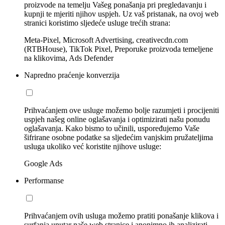
proizvode na temelju Vašeg ponašanja pri pregledavanju i
kupnji te mjeriti njihov uspjeh. Uz vaš pristanak, na ovoj web
stranici koristimo sljedeće usluge trećih strana:
Meta-Pixel, Microsoft Advertising, creativecdn.com
(RTBHouse), TikTok Pixel, Preporuke proizvoda temeljene
na klikovima, Ads Defender
Napredno praćenje konverzija
Prihvaćanjem ove usluge možemo bolje razumjeti i procijeniti
uspjeh našeg online oglašavanja i optimizirati našu ponudu
oglašavanja. Kako bismo to učinili, uspoređujemo Vaše
šifrirane osobne podatke sa sljedećim vanjskim pružateljima
usluga ukoliko već koristite njihove usluge:
Google Ads
Performanse
Prihvaćanjem ovih usluga možemo pratiti ponašanje klikova i
surfanja unutar naše web stranice i anonimno ih analizirati