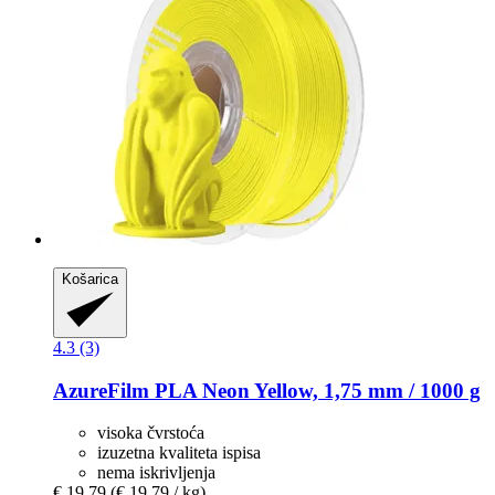
Košarica
4.3 (3)
AzureFilm
PLA Neon Yellow, 1,75 mm / 1000 g
visoka čvrstoća
izuzetna kvaliteta ispisa
nema iskrivljenja
€ 19,79
(€ 19,79 / kg)