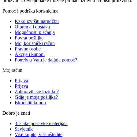
proizvoda. Ove podatke možete pronaći izravno u opisu proizvoda.
Pomoć i podrška korisnicima
Kako izvršiti narudžbu
Otprema i dostava
Mogućnosti plaćanja
Povrat pošiljke
Moj korisnički račun
Pravne osobe
Akcije i kuponi
Potrebna Vam je daljnja pomoć?
Moj račun
Prijava
Prijava
Zaboravili ste lozinku?
Gdje je moja pošiljka?
Iskoristiti kupon
Dobro je znati
3DJake postavke materijala
Savjetnik
Više kupite, više uštedite