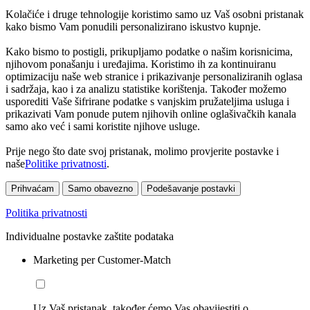
Kolačiće i druge tehnologije koristimo samo uz Vaš osobni pristanak
kako bismo Vam ponudili personalizirano iskustvo kupnje.
Kako bismo to postigli, prikupljamo podatke o našim korisnicima,
njihovom ponašanju i uređajima. Koristimo ih za kontinuiranu
optimizaciju naše web stranice i prikazivanje personaliziranih oglasa
i sadržaja, kao i za analizu statistike korištenja. Također možemo
usporediti Vaše šifrirane podatke s vanjskim pružateljima usluga i
prikazivati Vam ponude putem njihovih online oglašivačkih kanala
samo ako već i sami koristite njihove usluge.
Prije nego što date svoj pristanak, molimo provjerite postavke i
naše
Politike privatnosti
.
Prihvaćam
Samo obavezno
Podešavanje postavki
Politika privatnosti
Individualne postavke zaštite podataka
Marketing per Customer-Match
Uz Vaš pristanak, također ćemo Vas obavijestiti o