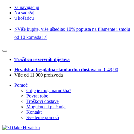
za navigaciju
Na sadržaj
u košaricu
⚡️Više kupite, više uštedite: 10% popusta na filamente i smolu
od 10 komada! ⚡️
Tražilica rezervnih dijelova
Hrvatska: besplatna standardna dostava
od € 49,90
Više od 11.000 proizvoda
Pomoć
Gdje je moja narudžba?
Povrat robe
Troškovi dostave
Mogućnosti plaćanja
Kontakt
Sve teme pomoći