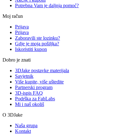
Potrebna Vam je daljnja pomoć?
Moj račun
Prijava
Prijava
Zaboravili ste lozinku?
Gdje je moja pošiljka?
Iskoristiti kupon
Dobro je znati
3DJake postavke materijala
Savjetnik
Više kupite, više uštedite
Partnerski program
3D-ispis FAQ
Podrška za FabLabs
Mi i naš okoliš
O 3DJake
Naša grupa
Kontakt