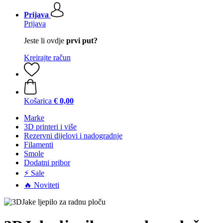
Prijava
Prijava
Jeste li ovdje
prvi put?
Kreirajte račun
Košarica
€ 0,00
Marke
3D printeri i više
Rezervni dijelovi i nadogradnje
Filamenti
Smole
Dodatni pribor
⚡ Sale
🔥 Noviteti