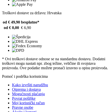
Troškovi dostave za državu: Hrvatska
od € 49,90
besplatno*
od € 0,00
€ 6,90
* Ovi troškovi dostave odnose se na standardnu ​​dostavu. Dodatni
troškovi mogu nastati npr. zbog težine, veličine ili svojstava
proizvoda. Ove podatke možete pronaći izravno u opisu proizvoda.
Pomoć i podrška korisnicima
Kako izvršiti narudžbu
Otprema i dostava
Mogućnosti plaćanja
Povrat pošiljke
Moj korisnički račun
Pravne osobe
Akcije i kuponi