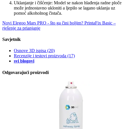
Uklanjanje i čišćenje: Model se nakon hlađenja radne ploče
može jednostavno ukloniti a ljepilo se lagano uklanja uz
pomoć alkoholnog čistača.
Novi Elegoo Mars PRO - što ga čini boljim?
PrintaFix Basic –
rješenje za prianjanje
Savjetnik
Osnove 3D ispisa
(20)
Recenzije i testovi proizvoda
(17)
svi blogovi
Odgovarajući proizvodi