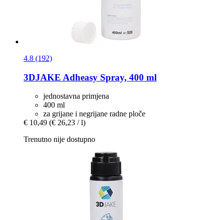
4.8 (192)
3DJAKE
Adheasy Spray, 400 ml
jednostavna primjena
400 ml
za grijane i negrijane radne ploče
€ 10,49
(€ 26,23 / l)
Trenutno nije dostupno