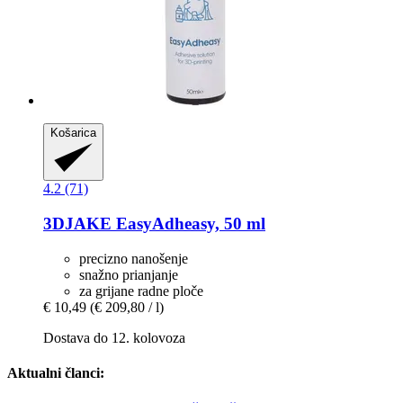
Košarica
4.2 (71)
3DJAKE
EasyAdheasy, 50 ml
precizno nanošenje
snažno prianjanje
za grijane radne ploče
€ 10,49
(€ 209,80 / l)
Dostava do 12. kolovoza
Aktualni članci: