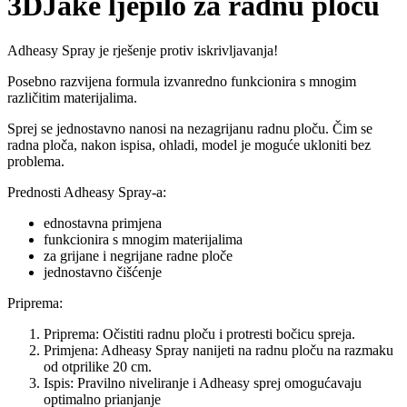
3DJake ljepilo za radnu ploču
Adheasy Spray je rješenje protiv iskrivljavanja!
Posebno razvijena formula izvanredno funkcionira s mnogim
različitim materijalima.
Sprej se jednostavno nanosi na nezagrijanu radnu ploču. Čim se
radna ploča, nakon ispisa, ohladi, model je moguće ukloniti bez
problema.
Prednosti Adheasy Spray-a:
ednostavna primjena
funkcionira s mnogim materijalima
za grijane i negrijane radne ploče
jednostavno čišćenje
Priprema:
Priprema: Očistiti radnu ploču i protresti bočicu spreja.
Primjena: Adheasy Spray nanijeti na radnu ploču na razmaku
od otprilike 20 cm.
Ispis: Pravilno niveliranje i Adheasy sprej omogućavaju
optimalno prianjanje