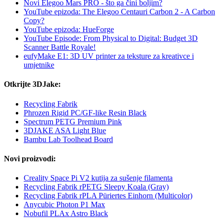
Novi Elegoo Mars PRO - što ga čini boljim?
YouTube epizoda: The Elegoo Centauri Carbon 2 - A Carbon
Copy?
YouTube epizoda: HueForge
YouTube Episode: From Physical to Digital: Budget 3D
Scanner Battle Royale!
eufyMake E1: 3D UV printer za teksture za kreativce i
umjetnike
Otkrijte 3DJake:
Recycling Fabrik
Phrozen Rigid PC/GF-like Resin Black
Spectrum PETG Premium Pink
3DJAKE ASA Light Blue
Bambu Lab Toolhead Board
Novi proizvodi:
Creality Space Pi V2 kutija za sušenje filamenta
Recycling Fabrik rPETG Sleepy Koala (Gray)
Recycling Fabrik rPLA Püriertes Einhorn (Multicolor)
Anycubic Photon P1 Max
Nobufil PLAx Astro Black