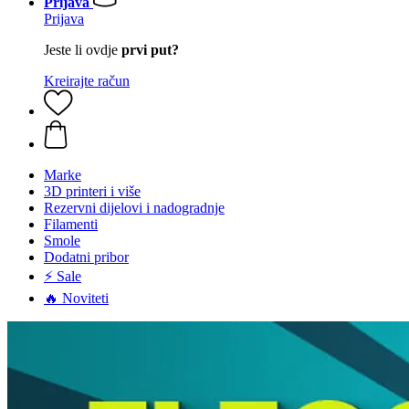
Prijava
Prijava
Jeste li ovdje
prvi put?
Kreirajte račun
Marke
3D printeri i više
Rezervni dijelovi i nadogradnje
Filamenti
Smole
Dodatni pribor
⚡ Sale
🔥 Noviteti