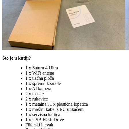
Što je u kutiji?
1 x Saturn 4 Ultra
1 x WiFi antena
1 x tlačna ploča
1 x spremnik smole
1 x AI kamera
2 x maske
2 x rukavice
1 x metalna i 1 x plastična lopatica
1 x mrežni kabel s EU utikačem
1 x servisna kartica
1 x USB Flash Drive
Filterski lijevak