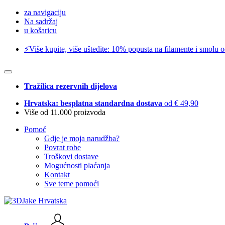
za navigaciju
Na sadržaj
u košaricu
⚡️Više kupite, više uštedite: 10% popusta na filamente i smolu 
Tražilica rezervnih dijelova
Hrvatska: besplatna standardna dostava
od € 49,90
Više od 11.000 proizvoda
Pomoć
Gdje je moja narudžba?
Povrat robe
Troškovi dostave
Mogućnosti plaćanja
Kontakt
Sve teme pomoći