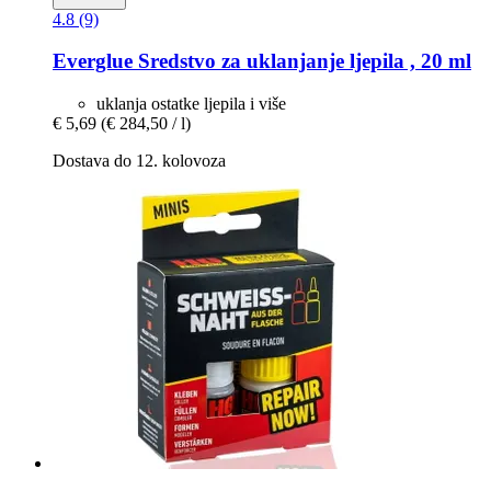
4.8 (9)
Everglue
Sredstvo za uklanjanje ljepila , 20 ml
uklanja ostatke ljepila i više
€ 5,69
(€ 284,50 / l)
Dostava do 12. kolovoza