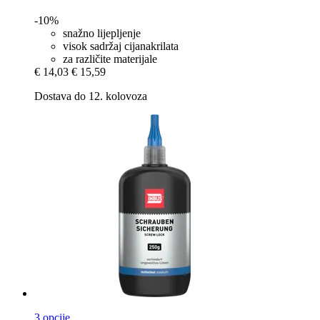
-10%
snažno lijepljenje
visok sadržaj cijanakrilata
za različite materijale
€ 14,03
€ 15,59
Dostava do 12. kolovoza
3 opcije