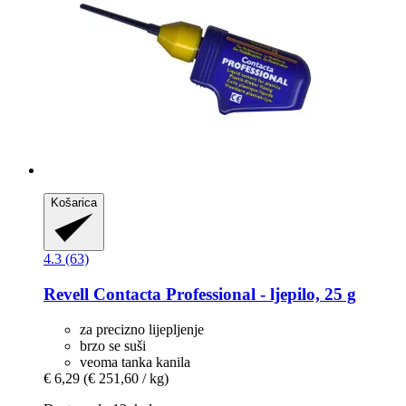
Košarica
4.3 (63)
Revell
Contacta Professional -​ ljepilo, 25 g
za precizno lijepljenje
brzo se suši
veoma tanka kanila
€ 6,29
(€ 251,60 / kg)