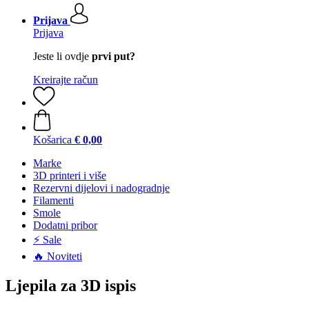
Prijava
Prijava
Jeste li ovdje
prvi put?
Kreirajte račun
Košarica
€ 0,00
Marke
3D printeri i više
Rezervni dijelovi i nadogradnje
Filamenti
Smole
Dodatni pribor
⚡ Sale
🔥 Noviteti
Ljepila za 3D ispis