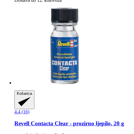
Dostava do 12. kolovoza
Košarica
4.4 (16)
Revell
Contacta Clear -​ prozirno ljepilo, 20 g