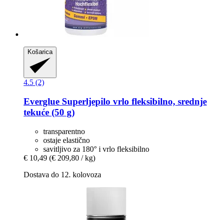
Košarica
4.5 (2)
Everglue
Superljepilo vrlo fleksibilno, srednje
tekuće (50 g)
transparentno
ostaje elastično
savitljivo za 180° i vrlo fleksibilno
€ 10,49
(€ 209,80 / kg)
Dostava do 12. kolovoza