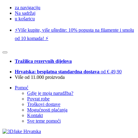
za navigaciju
Na sadržaj
u košaricu
⚡️Više kupite, više uštedite: 10% popusta na filamente i smolu
od 10 komada! ⚡️
Tražilica rezervnih dijelova
Hrvatska: besplatna standardna dostava
od € 49,90
Više od 11.000 proizvoda
Pomoć
Gdje je moja narudžba?
Povrat robe
Troškovi dostave
Mogućnosti plaćanja
Kontakt
Sve teme pomoći