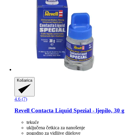
Košarica
4.6 (7)
Revell
Contacta Liquid Spezial -​ ljepilo, 30 g
tekuće
uključena četkica za nanošenje
pogodno za vidljive dijelove