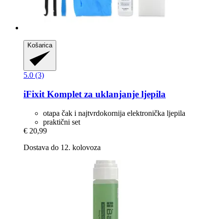
Košarica
5.0 (3)
iFixit
Komplet za uklanjanje ljepila
otapa čak i najtvrdokornija elektronička ljepila
praktični set
€ 20,99
Dostava do 12. kolovoza