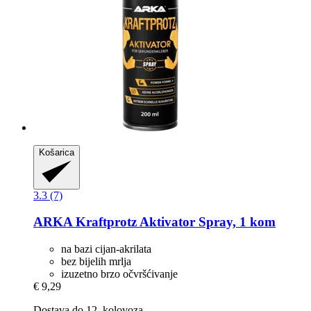
Košarica
3.3 (7)
ARKA
Kraftprotz Aktivator Spray, 1 kom
na bazi cijan-akrilata
bez bijelih mrlja
izuzetno brzo očvršćivanje
€ 9,29
Dostava do 12. kolovoza