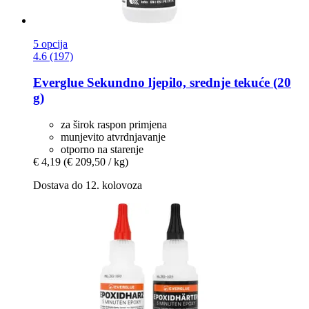
5 opcija
4.6 (197)
Everglue
Sekundno ljepilo, srednje tekuće (20
g)
za širok raspon primjena
munjevito atvrdnjavanje
otporno na starenje
€ 4,19
(€ 209,50 / kg)
Dostava do 12. kolovoza