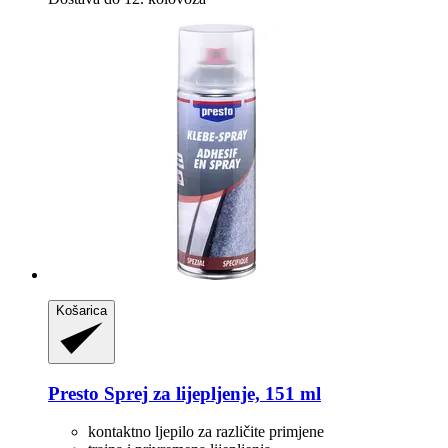
Košarica
Presto
Sprej za lijepljenje, 151 ml
kontaktno ljepilo za različite primjene