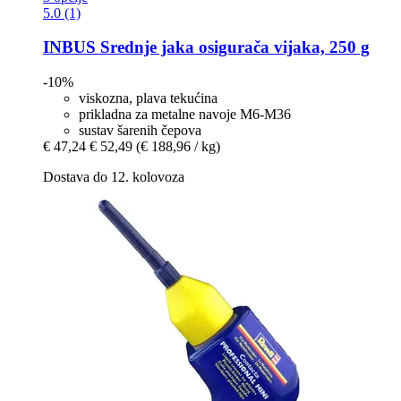
5.0 (1)
INBUS
Srednje jaka osigurača vijaka, 250 g
-10%
viskozna, plava tekućina
prikladna za metalne navoje M6-M36
sustav šarenih čepova
€ 47,24
€ 52,49
(€ 188,96 / kg)
Dostava do 12. kolovoza