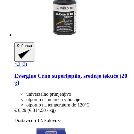
Košarica
4.3 (3)
Everglue
Crno superljepilo, srednje tekuće (20
g)
univerzalno primjenjivo
otporno na udarce i vibracije
otporno na temperaturu do 120°C
€ 6,29
(€ 314,50 / kg)
Dostava do 12. kolovoza