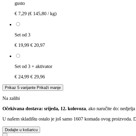
gusto
€ 7,29
(€ 145,80 / kg)
Set od 3
€ 19,99
€ 20,97
Set od 3 + aktivator
€ 24,99
€ 29,96
Prikaz 5 varijante
Prikaži manje
Na zalihi
Očekivana dostava: srijeda, 12. kolovoza
, ako naručite do:
nedjelja
U našem skladištu ostalo je još samo 1607 komada ovog proizvoda. Dop
Dodajte u košaricu