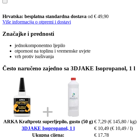
Hrvatska: besplatna standardna dostava
od € 49,90
Više informacija o otpremi i dostavi
Značajke i prednosti
jednokomponentno ljepilo
otpornost na toplinu i vremenske uvjete
vrh protiv isušivanja
Često naručeno zajedno sa 3DJAKE Isopropanol, 1 l
ARKA Kraftprotz superljepilo, gusto (50 g)
€ 7,29
(€ 145,80 / kg)
3DJAKE Isopropanol, 1 l
€ 10,49
(€ 10,49 / l)
Ukupna cijena:
€ 17,78