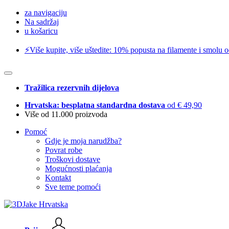
za navigaciju
Na sadržaj
u košaricu
⚡️Više kupite, više uštedite: 10% popusta na filamente i smolu 
Tražilica rezervnih dijelova
Hrvatska: besplatna standardna dostava
od € 49,90
Više od 11.000 proizvoda
Pomoć
Gdje je moja narudžba?
Povrat robe
Troškovi dostave
Mogućnosti plaćanja
Kontakt
Sve teme pomoći