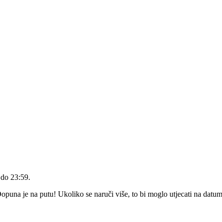
 do 23:59
.
una je na putu! Ukoliko se naruči više, to bi moglo utjecati na datum