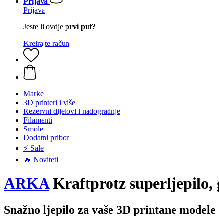
Prijava
Prijava
Jeste li ovdje
prvi put?
Kreirajte račun
Marke
3D printeri i više
Rezervni dijelovi i nadogradnje
Filamenti
Smole
Dodatni pribor
⚡ Sale
🔥 Noviteti
ARKA
Kraftprotz superljepilo, 
Snažno ljepilo za vaše 3D printane modele