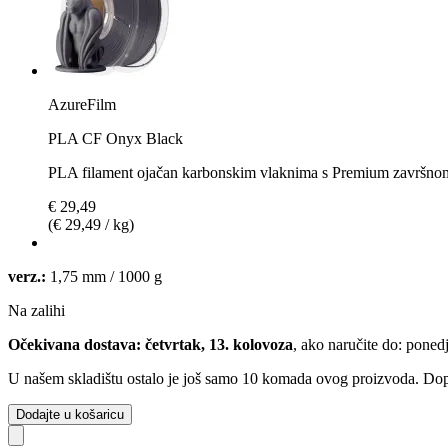
AzureFilm
PLA CF Onyx Black
PLA filament ojačan karbonskim vlaknima s Premium završn
€ 29,49
(€ 29,49 / kg)
verz.:
1,75 mm / 1000 g
Na zalihi
Očekivana dostava: četvrtak, 13. kolovoza
, ako naručite do:
ponedj
U našem skladištu ostalo je još samo 10 komada ovog proizvoda. Dopun
Dodajte u košaricu