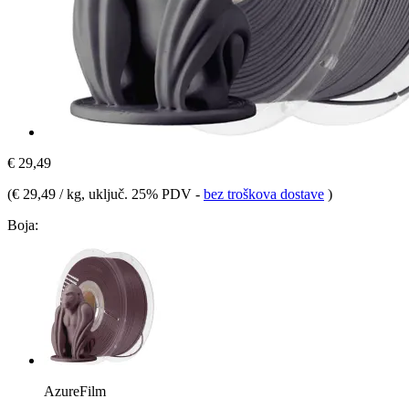
€ 29,49
(
€ 29,49 / kg
, uključ. 25% PDV
-
bez troškova dostave
)
Boja:
AzureFilm