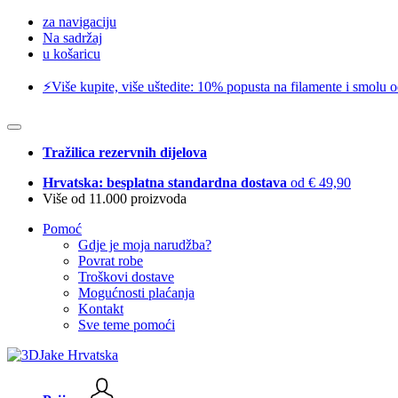
za navigaciju
Na sadržaj
u košaricu
⚡️Više kupite, više uštedite: 10% popusta na filamente i smolu 
Tražilica rezervnih dijelova
Hrvatska: besplatna standardna dostava
od € 49,90
Više od 11.000 proizvoda
Pomoć
Gdje je moja narudžba?
Povrat robe
Troškovi dostave
Mogućnosti plaćanja
Kontakt
Sve teme pomoći