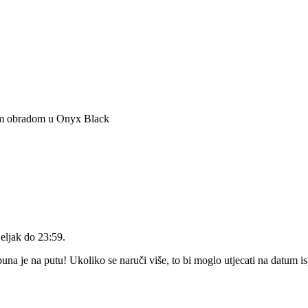
om obradom u Onyx Black
eljak do 23:59
.
a je na putu! Ukoliko se naruči više, to bi moglo utjecati na datum i