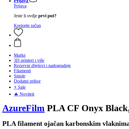
Prijava
Prijava
Jeste li ovdje
prvi put?
Kreirajte račun
Marke
3D printeri i više
Rezervni dijelovi i nadogradnje
Filamenti
Smole
Dodatni pribor
⚡ Sale
🔥 Noviteti
AzureFilm
PLA CF Onyx Black, 
PLA filament ojačan karbonskim vlaknim