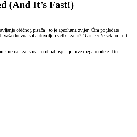
 (And It’s Fast!)
ljanje običnog pisača - to je apsolutna zvijer. Čim pogledate
je li vaša dnevna soba dovoljno velika za to? Ovo je više sekundarni
čno spreman za ispis – i odmah ispisuje prve mega modele. I to