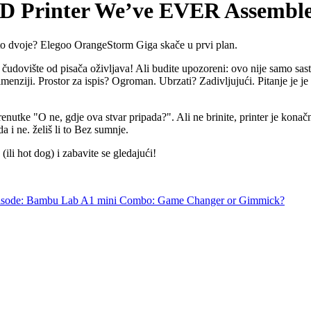
3D Printer We’ve EVER Assembled
te to dvoje? Elegoo OrangeStorm Giga skače u prvi plan.
ovište od pisača oživljava! Ali budite upozoreni: ovo nije samo sastav
 dimenziji. Prostor za ispis? Ogroman. Ubrzati? Zadivljujući. Pitanje je 
enutke "O ne, gdje ova stvar pripada?". Ali ne brinite, printer je kona
a i ne. želiš li to Bez sumnje.
ili hot dog) i zabavite se gledajući!
sode: Bambu Lab A1 mini Combo: Game Changer or Gimmick?