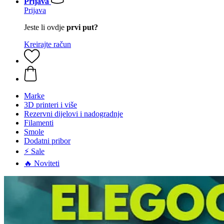
Prijava
Prijava
Jeste li ovdje
prvi put?
Kreirajte račun
Marke
3D printeri i više
Rezervni dijelovi i nadogradnje
Filamenti
Smole
Dodatni pribor
⚡ Sale
🔥 Noviteti