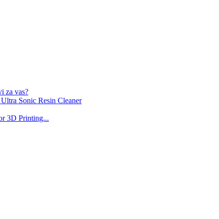
i za vas?
Ultra Sonic Resin Cleaner
 3D Printing...