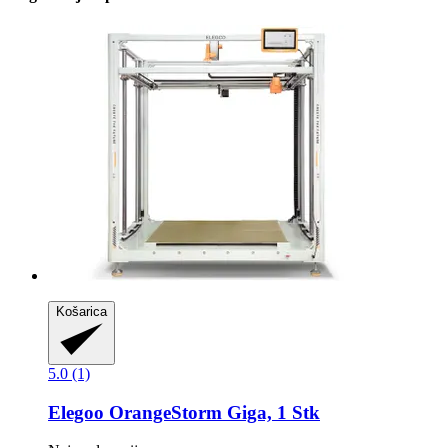
Košarica
5.0 (1)
Elegoo
OrangeStorm Giga, 1 Stk