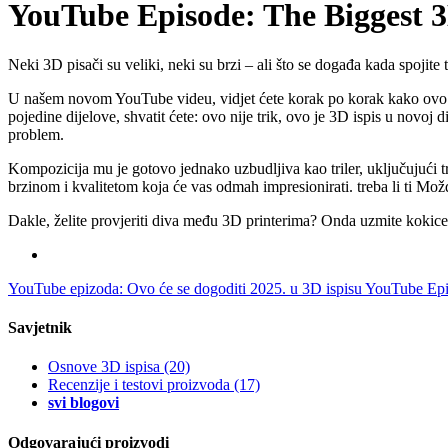
YouTube Episode: The Biggest 
Neki 3D pisači su veliki, neki su brzi – ali što se događa kada spoji
U našem novom YouTube videu, vidjet ćete korak po korak kako ovo čud
pojedine dijelove, shvatit ćete: ovo nije trik, ovo je 3D ispis u novoj
problem.
Kompozicija mu je gotovo jednako uzbudljiva kao triler, uključujući tr
brzinom i kvalitetom koja će vas odmah impresionirati. treba li ti Možd
Dakle, želite provjeriti diva među 3D printerima? Onda uzmite kokice (
YouTube epizoda: Ovo će se dogoditi 2025. u 3D ispisu
YouTube Epi
Savjetnik
Osnove 3D ispisa
(20)
Recenzije i testovi proizvoda
(17)
svi blogovi
Odgovarajući proizvodi