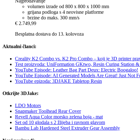
Najprodavanije
volumen izrade od 800 x 800 x 1000 mm
grijana podloga s 4 neovisne platforme
brzine do maks. 300 mm/s
€ 2.749,99
Besplatna dostava do 13. kolovoza
Aktualni članci:
Creality K2 Combo vs. K2 Pro Combo – koji je 3D printer prav
Test proizvoda: UniFormation GKtwo, Resin Curing Station & 
YouTube Episode: Leather Bag Part Deux: Electric Boogaloo!
YouTube Episode: AI Generated Models Are Great! Just Not For
YouTube epizoda: 3DJAKE Tabletop Resin
Otkrijte 3DJake:
LDO Motors
Snapmaker Toolhead Rear Cover
Revell Aqua Color morsko zelena boja - mat
Set od 10 glodala s 2 žlijeba i ravnom glavom
Bambu Lab Hardened Steel Extruder Gear Assembly