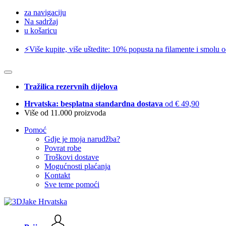
za navigaciju
Na sadržaj
u košaricu
⚡️Više kupite, više uštedite: 10% popusta na filamente i smolu 
Tražilica rezervnih dijelova
Hrvatska: besplatna standardna dostava
od € 49,90
Više od 11.000 proizvoda
Pomoć
Gdje je moja narudžba?
Povrat robe
Troškovi dostave
Mogućnosti plaćanja
Kontakt
Sve teme pomoći