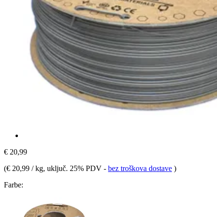
€ 20,99
(
€ 20,99 / kg
, uključ. 25% PDV
-
bez troškova dostave
)
Farbe: