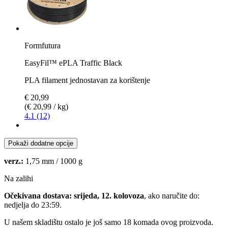
Formfutura
EasyFil™ ePLA Traffic Black
PLA filament jednostavan za korištenje
€ 20,99
(€ 20,99 / kg)
4.1 (12)
Pokaži dodatne opcije
verz.:
1,75 mm / 1000 g
Na zalihi
Očekivana dostava: srijeda, 12. kolovoza
, ako naručite do:
nedjelja do 23:59
.
U našem skladištu ostalo je još samo 18 komada ovog proizvoda.