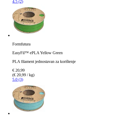
4.5 (2)
Formfutura
EasyFil™ ePLA Yellow Green
PLA filament jednostavan za korištenje
€ 20,99
(€ 20,99 / kg)
5.0 (3)