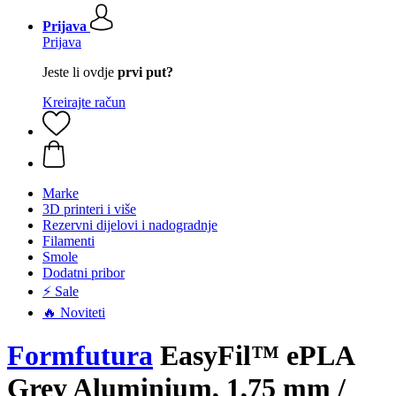
Prijava
Prijava
Jeste li ovdje
prvi put?
Kreirajte račun
Marke
3D printeri i više
Rezervni dijelovi i nadogradnje
Filamenti
Smole
Dodatni pribor
⚡ Sale
🔥 Noviteti
Formfutura
EasyFil™ ePLA
Grey Aluminium, 1,75 mm /