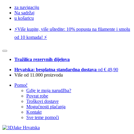
za navigaciju
Na sadržaj
u košaricu
⚡️Više kupite, više uštedite: 10% popusta na filamente i smolu
od 10 komada! ⚡️
Tražilica rezervnih dijelova
Hrvatska: besplatna standardna dostava
od € 49,90
Više od 11.000 proizvoda
Pomoć
Gdje je moja narudžba?
Povrat robe
Troškovi dostave
Mogućnosti plaćanja
Kontakt
Sve teme pomoći