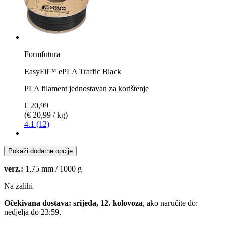
Formfutura
EasyFil™ ePLA Traffic Black
PLA filament jednostavan za korištenje
€ 20,99
(€ 20,99 / kg)
4.1 (12)
Pokaži dodatne opcije
verz.:
1,75 mm / 1000 g
Na zalihi
Očekivana dostava: srijeda, 12. kolovoza
, ako naručite do:
nedjelja do 23:59
.