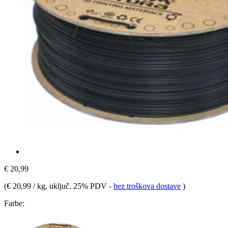
€ 20,99
(
€ 20,99 / kg
, uključ. 25% PDV
-
bez troškova dostave
)
Farbe: