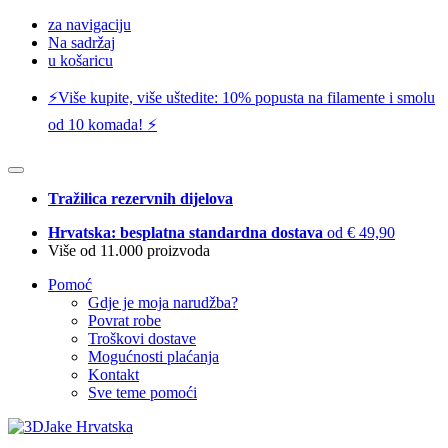
za navigaciju
Na sadržaj
u košaricu
⚡️Više kupite, više uštedite: 10% popusta na filamente i smolu
od 10 komada! ⚡️
Tražilica rezervnih dijelova
Hrvatska: besplatna standardna dostava
od € 49,90
Više od 11.000 proizvoda
Pomoć
Gdje je moja narudžba?
Povrat robe
Troškovi dostave
Mogućnosti plaćanja
Kontakt
Sve teme pomoći