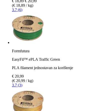
€ 18,89
€ 20,99
(€ 18,89 / kg)
3.7 (6)
Formfutura
EasyFil™ ePLA Traffic Green
PLA filament jednostavan za korištenje
€ 20,99
(€ 20,99 / kg)
3.7 (3)