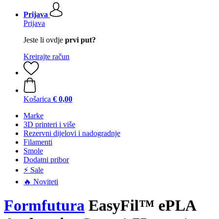
Prijava
Prijava
Jeste li ovdje
prvi put?
Kreirajte račun
Košarica
€ 0,00
Marke
3D printeri i više
Rezervni dijelovi i nadogradnje
Filamenti
Smole
Dodatni pribor
⚡ Sale
🔥 Noviteti
Formfutura
EasyFil™ ePLA