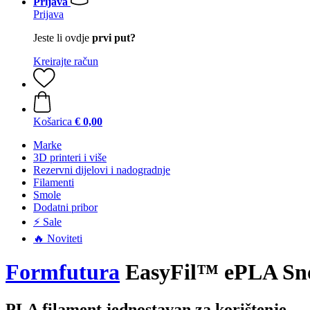
Prijava
Prijava
Jeste li ovdje
prvi put?
Kreirajte račun
Košarica
€ 0,00
Marke
3D printeri i više
Rezervni dijelovi i nadogradnje
Filamenti
Smole
Dodatni pribor
⚡ Sale
🔥 Noviteti
Formfutura
EasyFil™ ePLA Sno
PLA filament jednostavan za korištenje