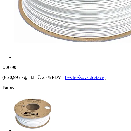
€ 20,99
(
€ 20,99 / kg
, uključ. 25% PDV
-
bez troškova dostave
)
Farbe: