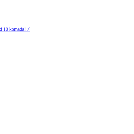
od 10 komada! ⚡️