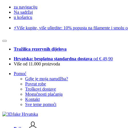
za navigaciju
Na sadržaj
u košaricu
⚡️Više kupite, više uštedite: 10% popusta na filamente i smolu 
Tražilica rezervnih dijelova
Hrvatska: besplatna standardna dostava
od € 49,90
Više od 11.000 proizvoda
Pomoć
Gdje je moja narudžba?
Povrat robe
Troškovi dostave
Mogućnosti plaćanja
Kontakt
Sve teme pomoći