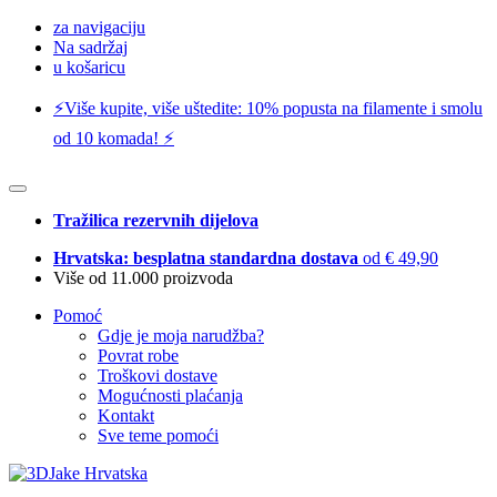
za navigaciju
Na sadržaj
u košaricu
⚡️Više kupite, više uštedite: 10% popusta na filamente i smolu
od 10 komada! ⚡️
Tražilica rezervnih dijelova
Hrvatska: besplatna standardna dostava
od € 49,90
Više od 11.000 proizvoda
Pomoć
Gdje je moja narudžba?
Povrat robe
Troškovi dostave
Mogućnosti plaćanja
Kontakt
Sve teme pomoći