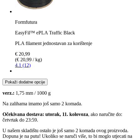
Formfutura
EasyFil™ ePLA Traffic Black
PLA filament jednostavan za korištenje
€ 20,99
(€ 20,99 / kg)
4.1 (12)
Pokaži dodatne opcije
verz.:
1,75 mm / 1000 g
Na zalihama imamo još samo 2 komada.
Očekivana dostava: utorak, 11. kolovoza
, ako naručite do:
četvrtak do 23:59
.
U našem skladištu ostalo je još samo 2 komada ovog proizvoda.
Dopuna je na putu! Ukoliko se naruči više, to bi moglo utjecati na