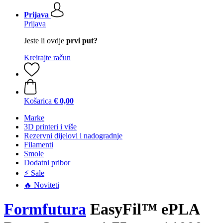
Prijava
Prijava
Jeste li ovdje
prvi put?
Kreirajte račun
Košarica
€ 0,00
Marke
3D printeri i više
Rezervni dijelovi i nadogradnje
Filamenti
Smole
Dodatni pribor
⚡ Sale
🔥 Noviteti
Formfutura
EasyFil™ ePLA