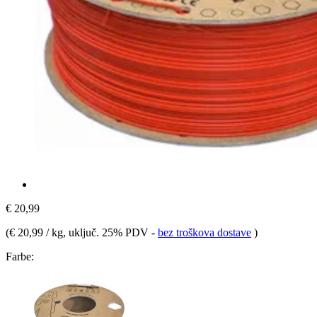
€ 20,99
(
€ 20,99 / kg
, uključ. 25% PDV
-
bez troškova dostave
)
Farbe: