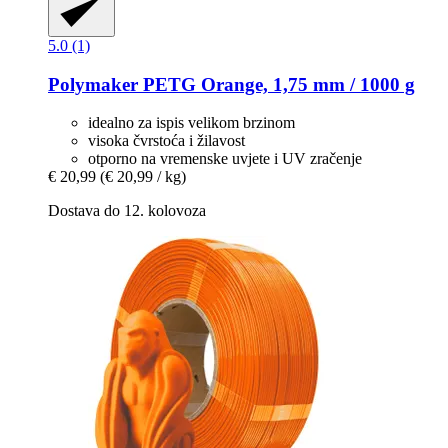
5.0 (1)
Polymaker
PETG Orange, 1,75 mm / 1000 g
idealno za ispis velikom brzinom
visoka čvrstoća i žilavost
otporno na vremenske uvjete i UV zračenje
€ 20,99
(€ 20,99 / kg)
Dostava do 12. kolovoza