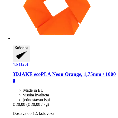
Košarica
4.6 (125)
3DJAKE
ecoPLA Neon Orange, 1,75mm / 1000
g
Made in EU
visoka kvaliteta
jednostavan ispis
€ 20,99
(€ 20,99 / kg)
Dostava do 12. kolovoza