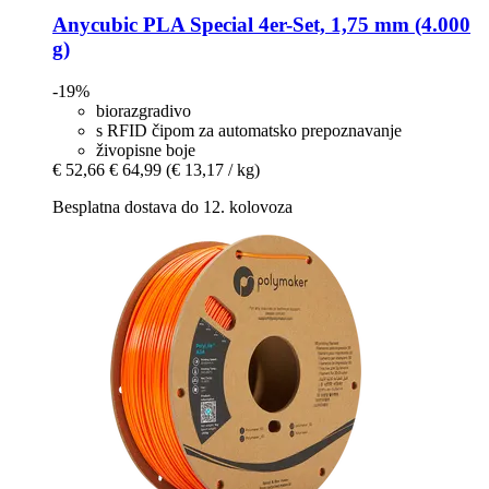
Anycubic
PLA Special 4er-​Set, 1,75 mm (4.000
g)
-19%
biorazgradivo
s RFID čipom za automatsko prepoznavanje
živopisne boje
€ 52,66
€ 64,99
(€ 13,17 / kg)
Besplatna dostava do 12. kolovoza