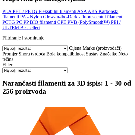
PLA
PET / PETG
Fleksibilni filamenti
ASA
ABS
Karbonski
filamenti
PA - Nylon
Glow-in-the-Dark - fluorescentni filamenti
PCTG
PC
PP
BIO filamenti
CPE
PVB (PolySmooth™)
PEI /
ULTEM
Bestselleri
Filtriranje i storniranje
Cijena
Marke (proizvođači)
Promjer
Shora tvrdoća
Boja
kompatibilnost
Sustav
Značajke
Neto
težina
Filteri
Narančasti filamenti za 3D ispis: 1 - 30 od
256 proizvoda