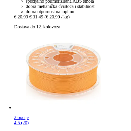
specijalno polimerizirana ABS smola
dobra mehanička čvrstoća i stabilnost
dobra otpornost na toplinu
€ 20,99
€ 31,49
(€ 20,99 / kg)
Dostava do 12. kolovoza
2 opcije
4.5 (20)