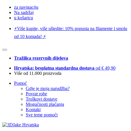
za navigaciju
Na sadržaj
u košaricu
⚡️Više kupite, više uštedite: 10% popusta na filamente i smolu
od 10 komada! ⚡️
Tražilica rezervnih dijelova
Hrvatska: besplatna standardna dostava
od € 49,90
Više od 11.000 proizvoda
Pomoć
Gdje je moja narudžba?
Povrat robe
Troškovi dostave
Mogućnosti plaćanja
Kontakt
Sve teme pomoći