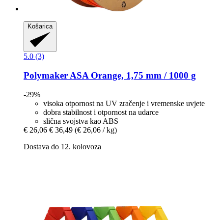
Košarica
5.0 (3)
Polymaker
ASA Orange, 1,75 mm / 1000 g
-29%
visoka otpornost na UV zračenje i vremenske uvjete
dobra stabilnost i otpornost na udarce
slična svojstva kao ABS
€ 26,06
€ 36,49
(€ 26,06 / kg)
Dostava do 12. kolovoza