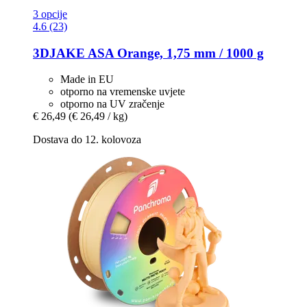
3 opcije
4.6 (23)
3DJAKE
ASA Orange, 1,75 mm / 1000 g
Made in EU
otporno na vremenske uvjete
otporno na UV zračenje
€ 26,49
(€ 26,49 / kg)
Dostava do 12. kolovoza