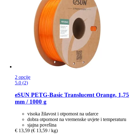
2 opcije
5.0 (2)
eSUN
PETG-​Basic Translucent Orange, 1,75
mm / 1000 g
visoka žilavost i otpornost na udarce
dobra otpornost na vremenske uvjete i temperaturu
sjajna površina
€ 13,59
(€ 13,59 / kg)