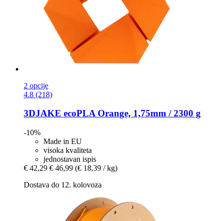
2 opcije
4.8 (218)
3DJAKE
ecoPLA Orange, 1,75mm / 2300 g
-10%
Made in EU
visoka kvaliteta
jednostavan ispis
€ 42,29
€ 46,99
(€ 18,39 / kg)
Dostava do 12. kolovoza