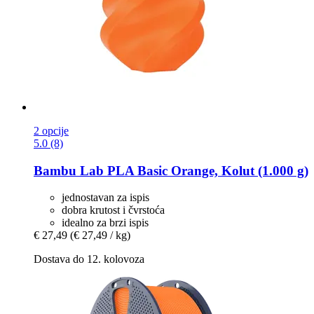
2 opcije
5.0 (8)
Bambu Lab
PLA Basic Orange, Kolut (1.000 g)
jednostavan za ispis
dobra krutost i čvrstoća
idealno za brzi ispis
€ 27,49
(€ 27,49 / kg)
Dostava do 12. kolovoza