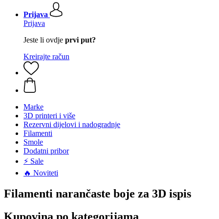
Prijava
Prijava
Jeste li ovdje
prvi put?
Kreirajte račun
Marke
3D printeri i više
Rezervni dijelovi i nadogradnje
Filamenti
Smole
Dodatni pribor
⚡ Sale
🔥 Noviteti
Filamenti narančaste boje za 3D ispis
Kupovina po kategorijama