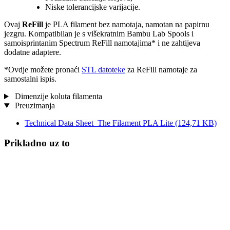
Niske tolerancijske varijacije.
Ovaj
ReFill
je PLA filament bez namotaja, namotan na papirnu
jezgru. Kompatibilan je s višekratnim Bambu Lab Spools i
samoisprintanim Spectrum ReFill namotajima* i ne zahtijeva
dodatne adaptere.
*Ovdje možete pronaći
STL datoteke
za ReFill namotaje za
samostalni ispis.
Dimenzije koluta filamenta
Preuzimanja
Technical Data Sheet_The Filament PLA Lite
(124,71 KB)
Prikladno uz to