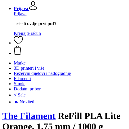
Prijava
Prijava
Jeste li ovdje
prvi put?
Kreirajte račun
Marke
3D printeri i više
Rezervni dijelovi i nadogradnje
Filamenti
Smole
Dodatni pribor
⚡ Sale
🔥 Noviteti
The Filament
ReFill PLA Lite
Orange, 1,75 mm / 1000 g