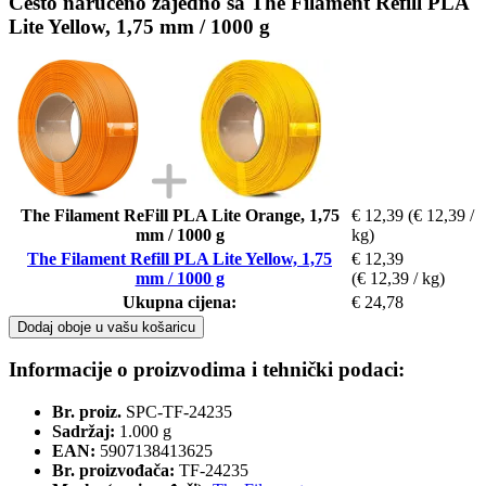
Često naručeno zajedno sa The Filament Refill PLA
Lite Yellow, 1,75 mm / 1000 g
The Filament ReFill PLA Lite Orange, 1,75
€ 12,39
(€ 12,39 /
mm / 1000 g
kg)
The Filament Refill PLA Lite Yellow, 1,75
€ 12,39
mm / 1000 g
(€ 12,39 / kg)
Ukupna cijena:
€ 24,78
Dodaj oboje u vašu košaricu
Informacije o proizvodima i tehnički podaci:
Br. proiz.
SPC-TF-24235
Sadržaj:
1.000 g
EAN:
5907138413625
Br. proizvođača:
TF-24235