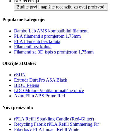
Bez recenzija.
Budite prvi i napišite recenziju za ovaj proizvod.
Popularne kategorije:
Bambu Lab AMS kompatibilni filamenti
PLA filamenti s promjerom 1,75mm
PLA filamenti bez koluta
Filamenti bez koluta
Filamenti za 3D ispis s promjerom 1,75mm
Otkrijte 3DJake:
eSUN
Extrudr DuraPro ASA Black
BIQU Pelena
LDO Motors Ventilator matične ploče
AzureFilm ABS Prime Red
Novi proizvodi:
rPLA Refill Sparkling Candle (Red-Glitter)
Recycling Fabrik rPLA Refill Shimmering Fir
Fiberlogy PLA Impact Refill White