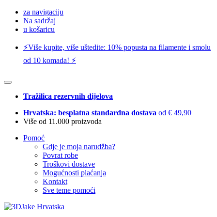
za navigaciju
Na sadržaj
u košaricu
⚡️Više kupite, više uštedite: 10% popusta na filamente i smolu
od 10 komada! ⚡️
Tražilica rezervnih dijelova
Hrvatska: besplatna standardna dostava
od € 49,90
Više od 11.000 proizvoda
Pomoć
Gdje je moja narudžba?
Povrat robe
Troškovi dostave
Mogućnosti plaćanja
Kontakt
Sve teme pomoći