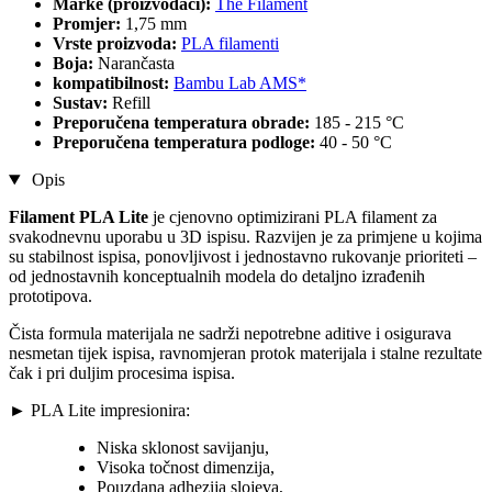
Marke (proizvođači):
The Filament
Promjer:
1,75 mm
Vrste proizvoda:
PLA filamenti
Boja:
Narančasta
kompatibilnost:
Bambu Lab AMS*
Sustav:
Refill
Preporučena temperatura obrade:
185 - 215 °C
Preporučena temperatura podloge:
40 - 50 °C
Opis
Filament PLA Lite
je cjenovno optimizirani PLA filament za
svakodnevnu uporabu u 3D ispisu. Razvijen je za primjene u kojima
su stabilnost ispisa, ponovljivost i jednostavno rukovanje prioriteti –
od jednostavnih konceptualnih modela do detaljno izrađenih
prototipova.
Čista formula materijala ne sadrži nepotrebne aditive i osigurava
nesmetan tijek ispisa, ravnomjeran protok materijala i stalne rezultate
čak i pri duljim procesima ispisa.
► PLA Lite impresionira:
Niska sklonost savijanju,
Visoka točnost dimenzija,
Pouzdana adhezija slojeva,