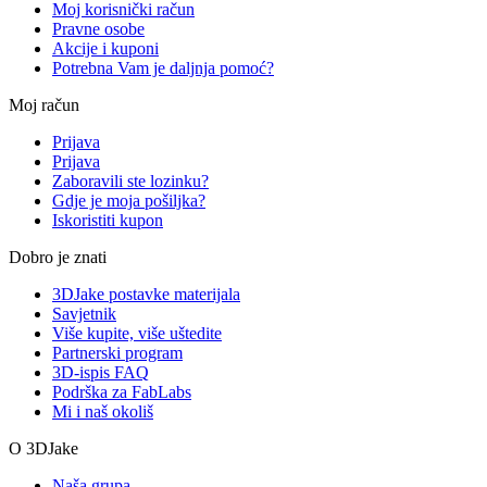
Moj korisnički račun
Pravne osobe
Akcije i kuponi
Potrebna Vam je daljnja pomoć?
Moj račun
Prijava
Prijava
Zaboravili ste lozinku?
Gdje je moja pošiljka?
Iskoristiti kupon
Dobro je znati
3DJake postavke materijala
Savjetnik
Više kupite, više uštedite
Partnerski program
3D-ispis FAQ
Podrška za FabLabs
Mi i naš okoliš
O 3DJake
Naša grupa