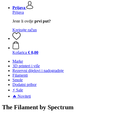
Prijava
Prijava
Jeste li ovdje
prvi put?
Kreirajte račun
Košarica
€ 0,00
Marke
3D printeri i više
Rezervni dijelovi i nadogradnje
Filamenti
Smole
Dodatni pribor
⚡ Sale
🔥 Noviteti
The Filament by Spectrum