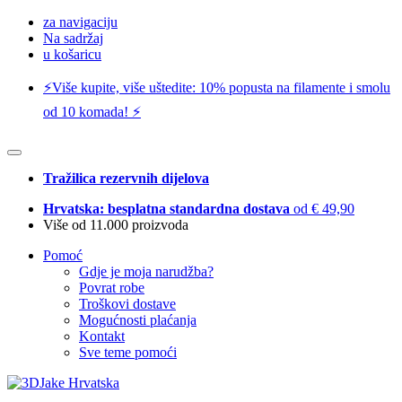
za navigaciju
Na sadržaj
u košaricu
⚡️Više kupite, više uštedite: 10% popusta na filamente i smolu
od 10 komada! ⚡️
Tražilica rezervnih dijelova
Hrvatska: besplatna standardna dostava
od € 49,90
Više od 11.000 proizvoda
Pomoć
Gdje je moja narudžba?
Povrat robe
Troškovi dostave
Mogućnosti plaćanja
Kontakt
Sve teme pomoći