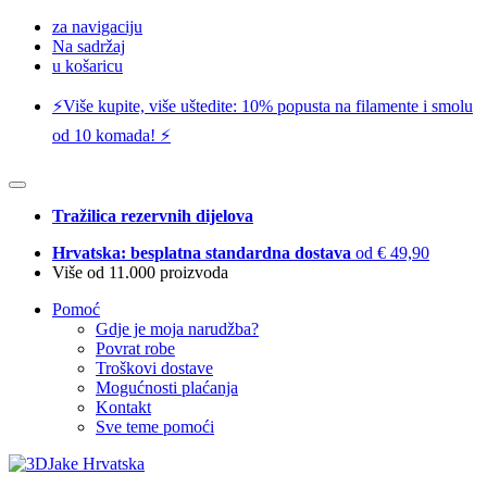
za navigaciju
Na sadržaj
u košaricu
⚡️Više kupite, više uštedite: 10% popusta na filamente i smolu
od 10 komada! ⚡️
Tražilica rezervnih dijelova
Hrvatska: besplatna standardna dostava
od € 49,90
Više od 11.000 proizvoda
Pomoć
Gdje je moja narudžba?
Povrat robe
Troškovi dostave
Mogućnosti plaćanja
Kontakt
Sve teme pomoći