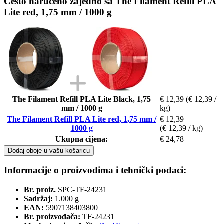
Često naručeno zajedno sa The Filament Refill PLA
Lite red, 1,75 mm / 1000 g
The Filament Refill PLA Lite Black, 1,75
€ 12,39
(€ 12,39 /
mm / 1000 g
kg)
The Filament Refill PLA Lite red, 1,75 mm /
€ 12,39
1000 g
(€ 12,39 / kg)
Ukupna cijena:
€ 24,78
Dodaj oboje u vašu košaricu
Informacije o proizvodima i tehnički podaci:
Br. proiz.
SPC-TF-24231
Sadržaj:
1.000 g
EAN:
5907138403800
Br. proizvođača:
TF-24231