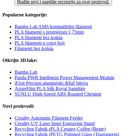
Budite prvi i napišite recenziju za ovaj proizvod.
Popularne kategorije:
Bambu Lab AMS kompatibilni filamenti
PLA filamenti s promjerom 1,75mm
PLA filamenti bez koluta
PLA filamenti u crnoj boji
Filamenti bez koluta
Otkrijte 3DJake:
Bambu Lab
Panda PWR Intelligent Power Management Module
iFixit Precizni aluminijski držač bitova
AzureFilm PLA Silk Royal Sapphire
SUNLU High-Speed ABS Roasted Chestnut
Novi proizvodi:
Creality Automatic Filament Feeder
Creality UV Laser Inner Engraving Stand
Recycling Fabrik rPLA Creamy Coffee (Beige)
Recycling Fabrik rPETG Polished Glass (Transparent)