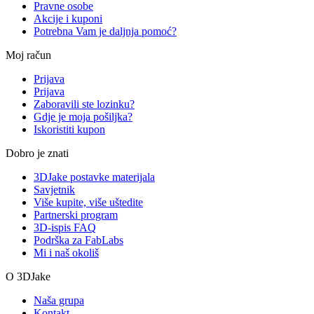
Pravne osobe
Akcije i kuponi
Potrebna Vam je daljnja pomoć?
Moj račun
Prijava
Prijava
Zaboravili ste lozinku?
Gdje je moja pošiljka?
Iskoristiti kupon
Dobro je znati
3DJake postavke materijala
Savjetnik
Više kupite, više uštedite
Partnerski program
3D-ispis FAQ
Podrška za FabLabs
Mi i naš okoliš
O 3DJake
Naša grupa
Kontakt