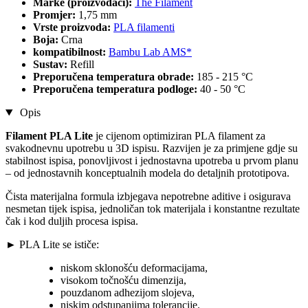
Marke (proizvođači):
The Filament
Promjer:
1,75 mm
Vrste proizvoda:
PLA filamenti
Boja:
Crna
kompatibilnost:
Bambu Lab AMS*
Sustav:
Refill
Preporučena temperatura obrade:
185 - 215 °C
Preporučena temperatura podloge:
40 - 50 °C
Opis
Filament PLA Lite
je cijenom optimiziran PLA filament za
svakodnevnu upotrebu u 3D ispisu. Razvijen je za primjene gdje su
stabilnost ispisa, ponovljivost i jednostavna upotreba u prvom planu
– od jednostavnih konceptualnih modela do detaljnih prototipova.
Čista materijalna formula izbjegava nepotrebne aditive i osigurava
nesmetan tijek ispisa, jednoličan tok materijala i konstantne rezultate
čak i kod duljih procesa ispisa.
► PLA Lite se ističe:
niskom sklonošću deformacijama,
visokom točnošću dimenzija,
pouzdanom adhezijom slojeva,
niskim odstupanjima tolerancije.