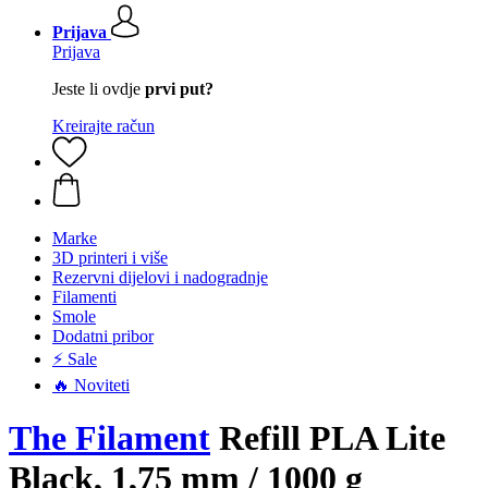
Prijava
Prijava
Jeste li ovdje
prvi put?
Kreirajte račun
Marke
3D printeri i više
Rezervni dijelovi i nadogradnje
Filamenti
Smole
Dodatni pribor
⚡ Sale
🔥 Noviteti
The Filament
Refill PLA Lite
Black, 1,75 mm / 1000 g