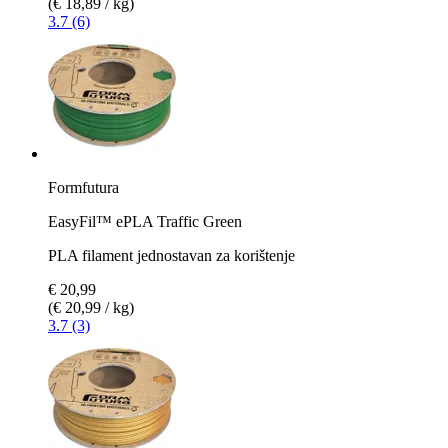
(€ 18,89 / kg)
3.7 (6)
Formfutura
EasyFil™ ePLA Traffic Green
PLA filament jednostavan za korištenje
€ 20,99
(€ 20,99 / kg)
3.7 (3)