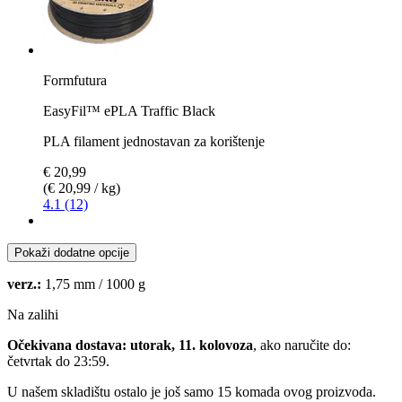
Formfutura
EasyFil™ ePLA Traffic Black
PLA filament jednostavan za korištenje
€ 20,99
(€ 20,99 / kg)
4.1 (12)
Pokaži dodatne opcije
verz.:
1,75 mm / 1000 g
Na zalihi
Očekivana dostava: utorak, 11. kolovoza
, ako naručite do:
četvrtak do 23:59
.
U našem skladištu ostalo je još samo 15 komada ovog proizvoda.