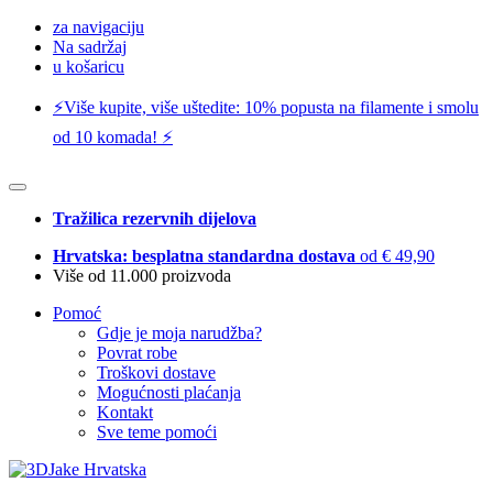
za navigaciju
Na sadržaj
u košaricu
⚡️Više kupite, više uštedite: 10% popusta na filamente i smolu
od 10 komada! ⚡️
Tražilica rezervnih dijelova
Hrvatska: besplatna standardna dostava
od € 49,90
Više od 11.000 proizvoda
Pomoć
Gdje je moja narudžba?
Povrat robe
Troškovi dostave
Mogućnosti plaćanja
Kontakt
Sve teme pomoći