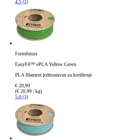
4.5 (2)
Formfutura
EasyFil™ ePLA Yellow Green
PLA filament jednostavan za korištenje
€ 20,99
(€ 20,99 / kg)
5.0 (3)