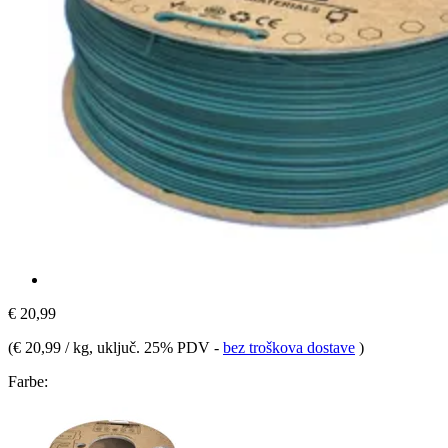
€ 20,99
(
€ 20,99 / kg
, uključ. 25% PDV
-
bez troškova dostave
)
Farbe: