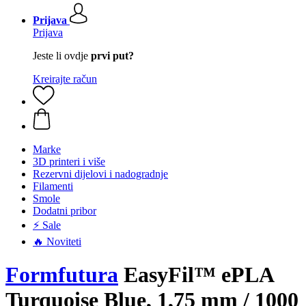
Prijava
Prijava
Jeste li ovdje
prvi put?
Kreirajte račun
Marke
3D printeri i više
Rezervni dijelovi i nadogradnje
Filamenti
Smole
Dodatni pribor
⚡ Sale
🔥 Noviteti
Formfutura
EasyFil™ ePLA
Turquoise Blue, 1,75 mm / 1000