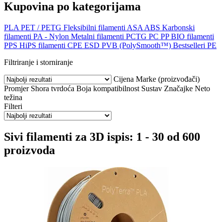
Kupovina po kategorijama
PLA
PET / PETG
Fleksibilni filamenti
ASA
ABS
Karbonski
filamenti
PA - Nylon
Metalni filamenti
PCTG
PC
PP
BIO filamenti
PPS
HiPS filamenti
CPE
ESD
PVB (PolySmooth™)
Bestselleri
PE
Filtriranje i storniranje
Cijena
Marke (proizvođači)
Promjer
Shora tvrdoća
Boja
kompatibilnost
Sustav
Značajke
Neto
težina
Filteri
Sivi filamenti za 3D ispis: 1 - 30 od 600
proizvoda