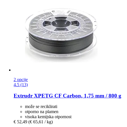
2 opcije
4.5 (13)
Extrudr
XPETG CF Carbon, 1,75 mm / 800 g
može se reciklirati
otporno na plamen
visoka kemijska otpornost
€ 52,49
(€ 65,61 / kg)