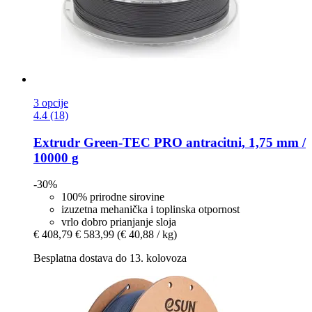
3 opcije
4.4 (18)
Extrudr
Green-​TEC PRO antracitni, 1,75 mm /
10000 g
-30%
100% prirodne sirovine
izuzetna mehanička i toplinska otpornost
vrlo dobro prianjanje sloja
€ 408,79
€ 583,99
(€ 40,88 / kg)
Besplatna dostava do 13. kolovoza