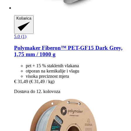
Košarica
5.0 (1)
Polymaker
Fiberon™ PET-​GF15 Dark Grey,
1,75 mm / 1000 g
pet + 15 % staklenih vlakana
otporan na kemikalije i vlagu
visoka preciznost mjera
€ 31,49
(€ 31,49 / kg)
Dostava do 12. kolovoza