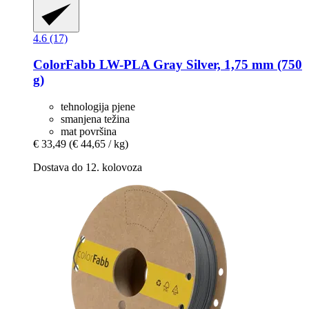
4.6 (17)
ColorFabb
LW-​PLA Gray Silver, 1,75 mm (750
g)
tehnologija pjene
smanjena težina
mat površina
€ 33,49
(€ 44,65 / kg)
Dostava do 12. kolovoza