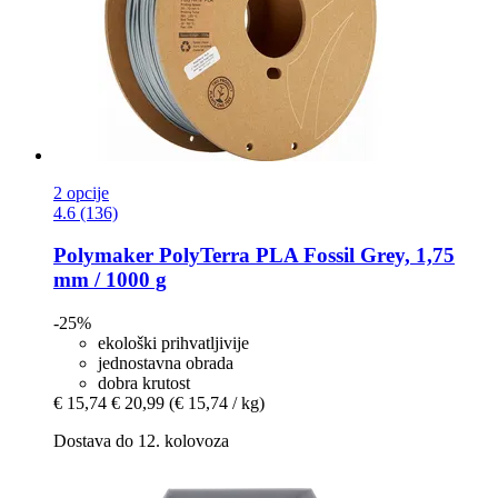
2 opcije
4.6 (136)
Polymaker
PolyTerra PLA Fossil Grey, 1,75
mm / 1000 g
-25%
ekološki prihvatljivije
jednostavna obrada
dobra krutost
€ 15,74
€ 20,99
(€ 15,74 / kg)
Dostava do 12. kolovoza