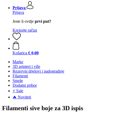
Prijava
Prijava
Jeste li ovdje
prvi put?
Kreirajte račun
Košarica
€ 0,00
Marke
3D printeri i više
Rezervni dijelovi i nadogradnje
Filamenti
Smole
Dodatni pribor
⚡ Sale
🔥 Noviteti
Filamenti sive boje za 3D ispis