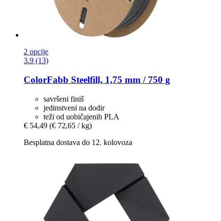
2 opcije
3.9 (13)
ColorFabb
Steelfill, 1,75 mm / 750 g
savršeni finiš
jedinstveni na dodir
teži od uobičajenih PLA
€ 54,49
(€ 72,65 / kg)
Besplatna dostava do 12. kolovoza