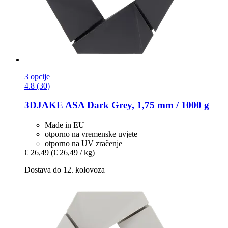
3 opcije
4.8 (30)
3DJAKE
ASA Dark Grey, 1,75 mm / 1000 g
Made in EU
otporno na vremenske uvjete
otporno na UV zračenje
€ 26,49
(€ 26,49 / kg)
Dostava do 12. kolovoza