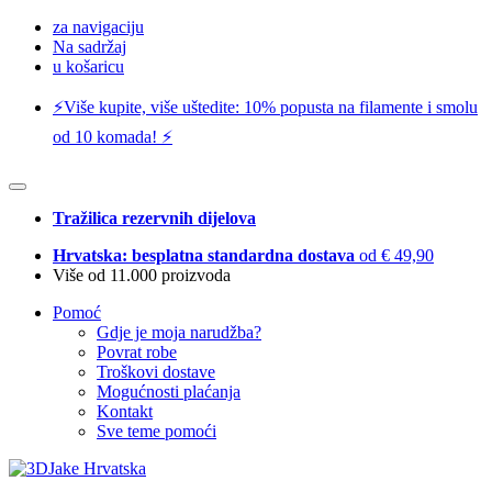
za navigaciju
Na sadržaj
u košaricu
⚡️Više kupite, više uštedite: 10% popusta na filamente i smolu
od 10 komada! ⚡️
Tražilica rezervnih dijelova
Hrvatska: besplatna standardna dostava
od € 49,90
Više od 11.000 proizvoda
Pomoć
Gdje je moja narudžba?
Povrat robe
Troškovi dostave
Mogućnosti plaćanja
Kontakt
Sve teme pomoći