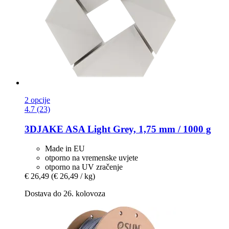
2 opcije
4.7 (23)
3DJAKE
ASA Light Grey, 1,75 mm / 1000 g
Made in EU
otporno na vremenske uvjete
otporno na UV zračenje
€ 26,49
(€ 26,49 / kg)
Dostava do 26. kolovoza