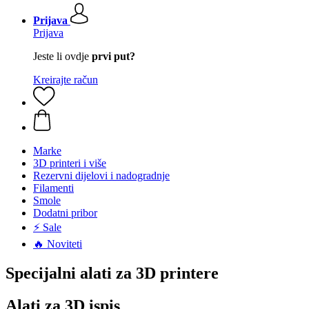
Prijava
Prijava
Jeste li ovdje
prvi put?
Kreirajte račun
Marke
3D printeri i više
Rezervni dijelovi i nadogradnje
Filamenti
Smole
Dodatni pribor
⚡ Sale
🔥 Noviteti
Specijalni alati za 3D printere
Alati za 3D ispis