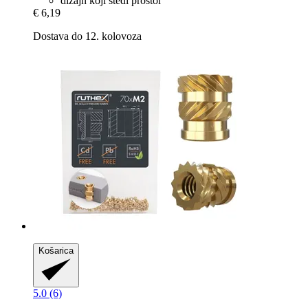
dizajn koji štedi prostor
€ 6,19
Dostava do 12. kolovoza
Košarica
5.0 (6)