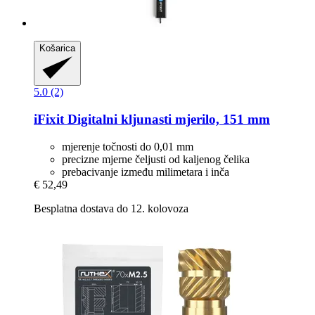
Košarica
5.0 (2)
iFixit
Digitalni kljunasti mjerilo, 151 mm
mjerenje točnosti do 0,01 mm
precizne mjerne čeljusti od kaljenog čelika
prebacivanje između milimetara i inča
€ 52,49
Besplatna dostava do 12. kolovoza