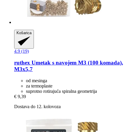
Košarica
4.9 (19)
ruthex
Umetak s navojem M3 (100 komada),
M3x5,7
od mesinga
za termoplaste
suprotno rotirajuća spiralna geometrija
€ 9,39
Dostava do 12. kolovoza