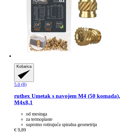
Košarica
5.0 (8)
ruthex
Umetak s navojem M4 (50 komada),
M4x8,1
od mesinga
za termoplaste
suprotno rotirajuća spiralna geometrija
€ 9,89