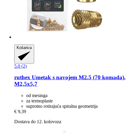
Košarica
5.0 (2)
ruthex
Umetak s navojem M2.5 (70 komada),
M2,5x5,7
od mesinga
za termoplaste
suprotno rotirajuća spiralna geometrija
€ 9,39
Dostava do 12. kolovoza