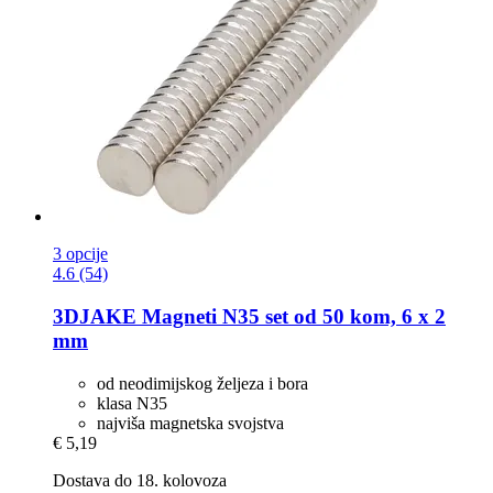
3 opcije
4.6 (54)
3DJAKE
Magneti N35 set od 50 kom, 6 x 2
mm
od neodimijskog željeza i bora
klasa N35
najviša magnetska svojstva
€ 5,19
Dostava do 18. kolovoza