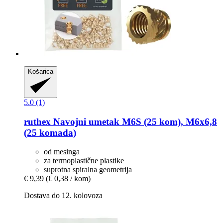
Košarica
5.0 (1)
ruthex
Navojni umetak M6S (25 kom), M6x6,8
(25 komada)
od mesinga
za termoplastične plastike
suprotna spiralna geometrija
€ 9,39
(€ 0,38 / kom)
Dostava do 12. kolovoza