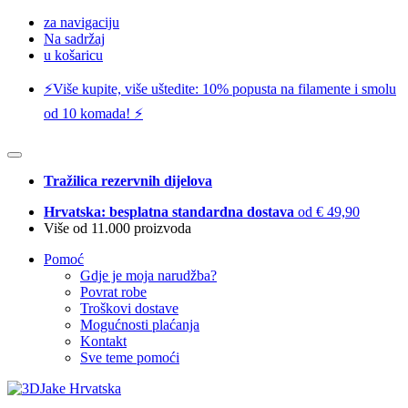
za navigaciju
Na sadržaj
u košaricu
⚡️Više kupite, više uštedite: 10% popusta na filamente i smolu
od 10 komada! ⚡️
Tražilica rezervnih dijelova
Hrvatska: besplatna standardna dostava
od € 49,90
Više od 11.000 proizvoda
Pomoć
Gdje je moja narudžba?
Povrat robe
Troškovi dostave
Mogućnosti plaćanja
Kontakt
Sve teme pomoći