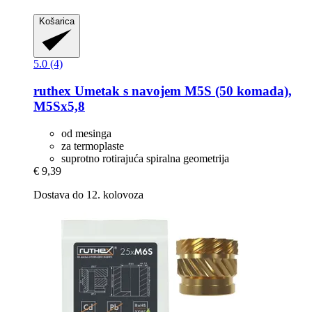
Košarica
5.0 (4)
ruthex
Umetak s navojem M5S (50 komada),
M5Sx5,8
od mesinga
za termoplaste
suprotno rotirajuća spiralna geometrija
€ 9,39
Dostava do 12. kolovoza