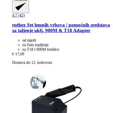
4.7 (42)
ruthex
Set lemnih vrhova / pomoćnih sredstava
za taljenje uklj. 900M & T18 Adapter
od mjedi
za čisto topljenje
za T18 i 900M lemilice
€ 17,69
Dostava do 12. kolovoza