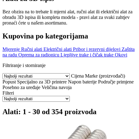
Bez obzira na to trebate li mjerni alat, ručni alat ili električni alat za
obradu 3D ispisa ili kompleta modela - pravi alat za svaki zahtjev
pronaći ćete u našem asortimanu.
Kupovina po kategorijama
Mjerenje
Ručni alati
Električni alati
Pribor i rezervni dijelovi
Zaštita
na radu
Oprema za radionicu
Ljepljive trake i čičak trake
Okovi
Filtriranje i storniranje
Cijena
Marke (proizvođači)
Popust
Specijalno za 3D printere
Napon baterije
Područje primjene
Posebno za uređaje
Veličina navoja
Filteri
Alati: 1 - 30 od 354 proizvoda