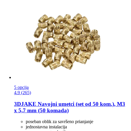
5 opcija
4.9 (265)
3DJAKE
Navojni umetci (set od 50 kom.), M3
x 5,7 mm (50 komada)
poseban oblik za savršeno prianjanje
jednostavna instalacija