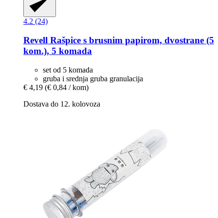
4.2 (24)
Revell
Rašpice s brusnim papirom, dvostrane (5
kom.), 5 komada
set od 5 komada
gruba i srednja gruba granulacija
€ 4,19
(€ 0,84 / kom)
Dostava do 12. kolovoza