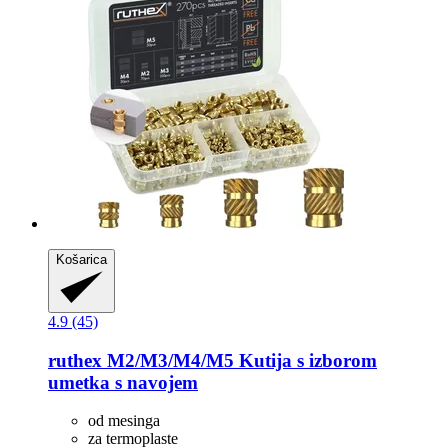
Košarica
4.9 (45)
ruthex
M2/M3/M4/M5 Kutija s izborom
umetka s navojem
od mesinga
za termoplaste