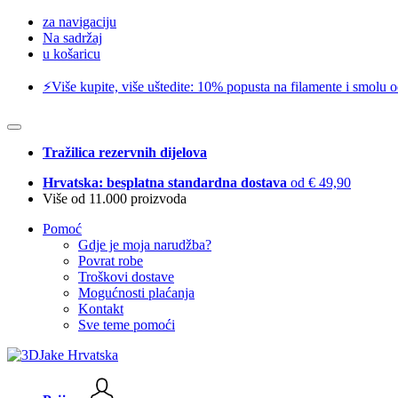
za navigaciju
Na sadržaj
u košaricu
⚡️Više kupite, više uštedite: 10% popusta na filamente i smolu 
Tražilica rezervnih dijelova
Hrvatska: besplatna standardna dostava
od € 49,90
Više od 11.000 proizvoda
Pomoć
Gdje je moja narudžba?
Povrat robe
Troškovi dostave
Mogućnosti plaćanja
Kontakt
Sve teme pomoći