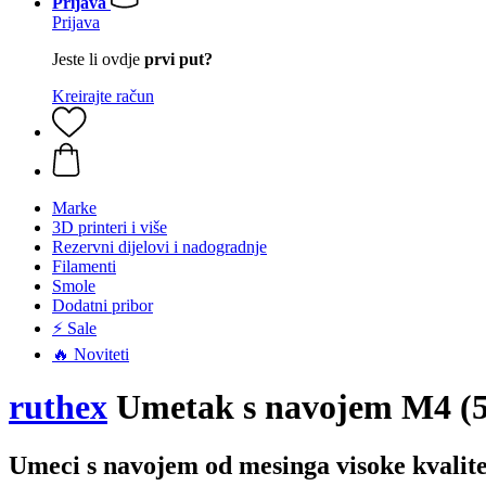
Prijava
Prijava
Jeste li ovdje
prvi put?
Kreirajte račun
Marke
3D printeri i više
Rezervni dijelovi i nadogradnje
Filamenti
Smole
Dodatni pribor
⚡ Sale
🔥 Noviteti
ruthex
Umetak s navojem M4 (5
Umeci s navojem od mesinga visoke kvalite