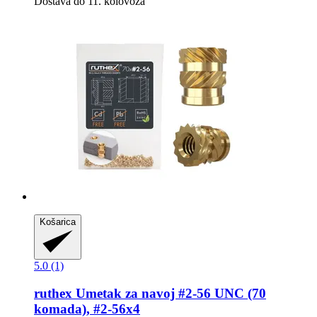
Dostava do 11. kolovoza
Košarica
5.0 (1)
ruthex
Umetak za navoj #2-​56 UNC (70
komada), #2-​56x4