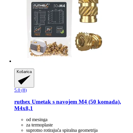
Košarica
5.0 (8)
ruthex
Umetak s navojem M4 (50 komada),
M4x8,1
od mesinga
za termoplaste
suprotno rotirajuća spiralna geometrija