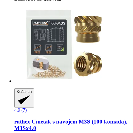
Košarica
4.9 (7)
ruthex
Umetak s navojem M3S (100 komada),
M3Sx4.0