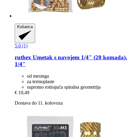
Košarica
5.0 (1)
ruthex
Umetak s navojem 1/4" (20 komada),
1/4"
od mesinga
za termoplaste
suprotno rotirajuća spiralna geometrija
€ 10,49
Dostava do 11. kolovoza