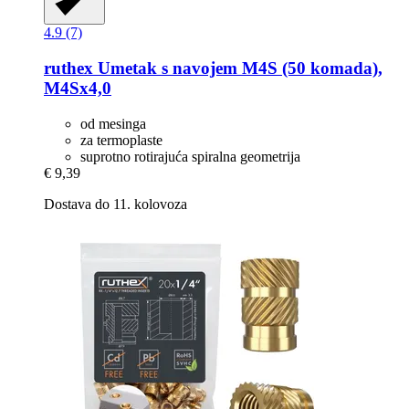
4.9 (7)
ruthex
Umetak s navojem M4S (50 komada),
M4Sx4,0
od mesinga
za termoplaste
suprotno rotirajuća spiralna geometrija
€ 9,39
Dostava do 11. kolovoza