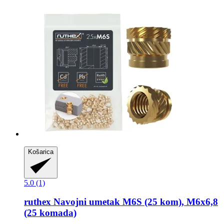
Košarica
5.0 (1)
ruthex
Navojni umetak M6S (25 kom), M6x6,8
(25 komada)