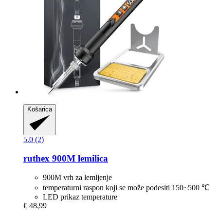
Košarica
5.0 (2)
ruthex
900M lemilica
900M vrh za lemljenje
temperaturni raspon koji se može podesiti 150~500 ℃
LED prikaz temperature
€ 48,99