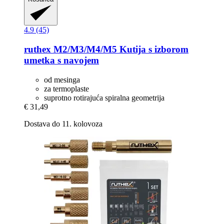
4.9 (45)
ruthex
M2/M3/M4/M5 Kutija s izborom
umetka s navojem
od mesinga
za termoplaste
suprotno rotirajuća spiralna geometrija
€ 31,49
Dostava do 11. kolovoza