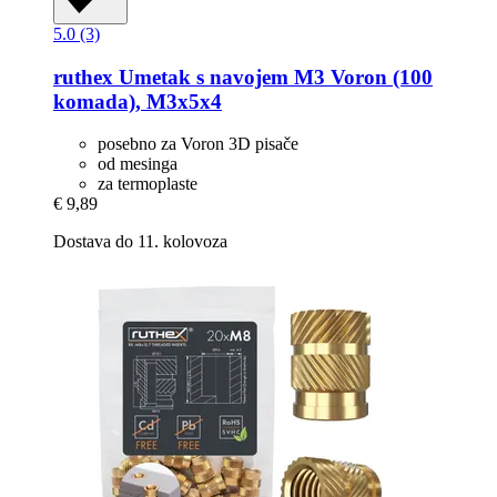
5.0 (3)
ruthex
Umetak s navojem M3 Voron (100
komada), M3x5x4
posebno za Voron 3D pisače
od mesinga
za termoplaste
€ 9,89
Dostava do 11. kolovoza