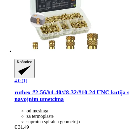
Košarica
4.0 (1)
ruthex
#2-​56/#4-​40/#8-​32/#10-​24 UNC kutija s
navojnim umetcima
od mesinga
za termoplaste
suprotna spiralna geometrija
€ 31,49