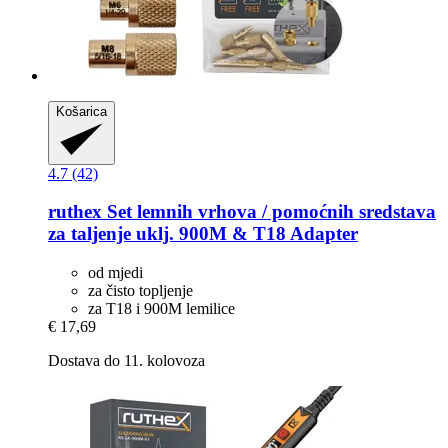
Košarica
4.7 (42)
ruthex
Set lemnih vrhova / pomoćnih sredstava
za taljenje uklj. 900M & T18 Adapter
od mjedi
za čisto topljenje
za T18 i 900M lemilice
€ 17,69
Dostava do 11. kolovoza