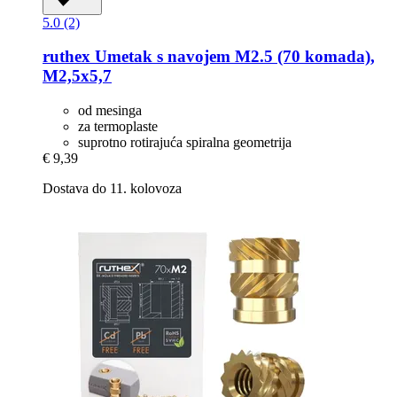
5.0 (2)
ruthex
Umetak s navojem M2.5 (70 komada),
M2,5x5,7
od mesinga
za termoplaste
suprotno rotirajuća spiralna geometrija
€ 9,39
Dostava do 11. kolovoza