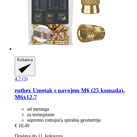
Košarica
4.7 (3)
ruthex
Umetak s navojem M6 (25 komada),
M6x12,7
od mesinga
za termoplaste
suprotno rotirajuća spiralna geometrija
€ 10,49
Dostava do 11. kolovoza