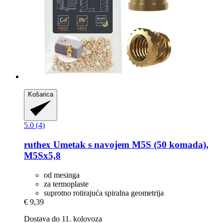
Košarica
5.0 (4)
ruthex
Umetak s navojem M5S (50 komada),
M5Sx5,8
od mesinga
za termoplaste
suprotno rotirajuća spiralna geometrija
€ 9,39
Dostava do 11. kolovoza