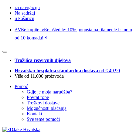
za navigaciju
Na sadržaj
u košaricu
⚡️Više kupite, više uštedite: 10% popusta na filamente i smolu
od 10 komada! ⚡️
Tražilica rezervnih dijelova
Hrvatska: besplatna standardna dostava
od € 49,90
Više od 11.000 proizvoda
Pomoć
Gdje je moja narudžba?
Povrat robe
Troškovi dostave
Mogućnosti plaćanja
Kontakt
Sve teme pomoći