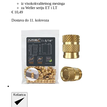
iz visokokvalitetnog mesinga
za Weller seriju ET i LT
€ 10,49
Dostava do 11. kolovoza
Košarica