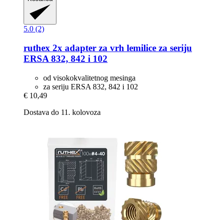
5.0 (2)
ruthex
2x adapter za vrh lemilice za seriju
ERSA 832, 842 i 102
od visokokvalitetnog mesinga
za seriju ERSA 832, 842 i 102
€ 10,49
Dostava do 11. kolovoza