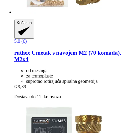
Košarica
5.0 (6)
ruthex
Umetak s navojem M2 (70 komada),
M2x4
od mesinga
za termoplaste
suprotno rotirajuća spiralna geometrija
€ 9,39
Dostava do 11. kolovoza