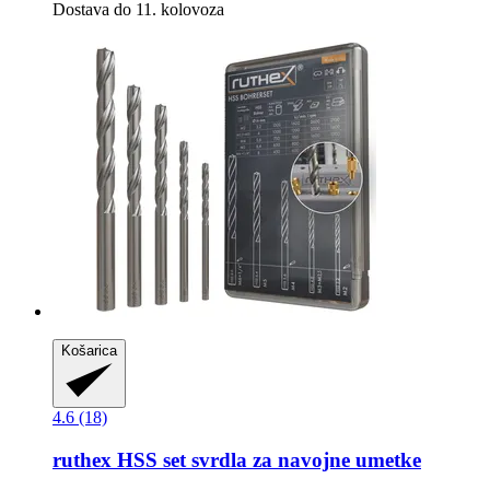
Dostava do 11. kolovoza
Košarica
4.6 (18)
ruthex
HSS set svrdla za navojne umetke