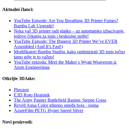
Aktualni članci:
YouTube Episode: Are You Breathing 3D Printer Fumes?
Bambu Lab Upgrade!
Neka vaš 3D printer radi glatko – uz automatsko izbacivanje,
redove čekanja za ispis i beskrajne petlje!
YouTube Episode: The Biggest 3D Printer We’ve EVER
Assembled (And It’s Fast!)
Modifikatori Bambu Studija: kako optimizirati 3D ispis točno
tamo gdje je to važno!
YouTube epizoda: Meet the Maker s Wyatt Weaverom iz
Atom Engineeringa
Otkrijte 3DJake:
Phrozen
E3D Roto Heatsink
The Army Painter Battlefield Basing: Steppe Grass
Revell Aqua Color glineno smeđa boja - sjajna
AzureFilm PETG Hyper Speed Silver
Novi proizvodi: