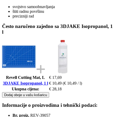
svojstvo samoobnavljanja
štiti radnu površinu
precizniji rad
Često naručeno zajedno sa 3DJAKE Isopropanol, 1
l
Revell Cutting Mat, L
€ 17,69
3DJAKE Isopropanol, 1 l
€ 10,49
(€ 10,49 / l)
Ukupna cijena:
€ 28,18
Dodaj oboje u vašu košaricu
Informacije o proizvodima i tehnički podaci:
Br. proiz.
REV-39057