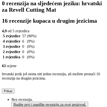
0 recenzija na sljedećem jeziku: hrvatski
za Revell Cutting Mat
16 recenzije kupaca u drugim jezicima
4,9
od 5 zvjezdica
5 zvjezdice
57
(90%)
4 zvjezdice
6
(9%)
3 zvjezdice
0
(0%)
2 zvjezdice
0
(0%)
1 zvjezdica
0
(0%)
63
ocjene
hrvatski jezik još nema niti jednu recenziju, ali možete pronaći 16
recenzija na drugim jezicima.
Prikaz
Bez recenzija.
Budite prvi i napišite recenziju za ovaj proizvod.