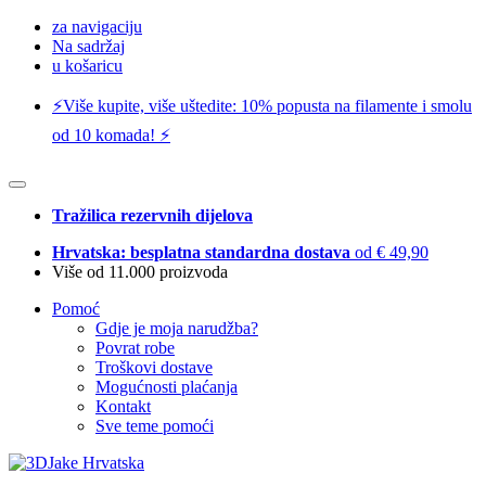
za navigaciju
Na sadržaj
u košaricu
⚡️Više kupite, više uštedite: 10% popusta na filamente i smolu
od 10 komada! ⚡️
Tražilica rezervnih dijelova
Hrvatska: besplatna standardna dostava
od € 49,90
Više od 11.000 proizvoda
Pomoć
Gdje je moja narudžba?
Povrat robe
Troškovi dostave
Mogućnosti plaćanja
Kontakt
Sve teme pomoći