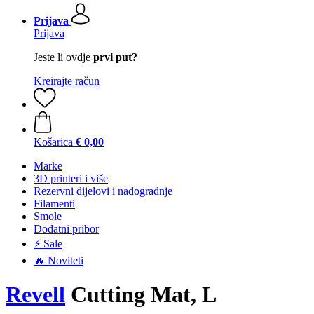
Prijava
Prijava
Jeste li ovdje
prvi put?
Kreirajte račun
Košarica
€ 0,00
Marke
3D printeri i više
Rezervni dijelovi i nadogradnje
Filamenti
Smole
Dodatni pribor
⚡ Sale
🔥 Noviteti
Revell
Cutting Mat, L