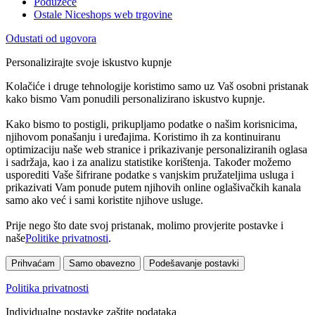
Poduzeće
Ostale Niceshops web trgovine
Odustati od ugovora
Personalizirajte svoje iskustvo kupnje
Kolačiće i druge tehnologije koristimo samo uz Vaš osobni pristanak
kako bismo Vam ponudili personalizirano iskustvo kupnje.
Kako bismo to postigli, prikupljamo podatke o našim korisnicima,
njihovom ponašanju i uređajima. Koristimo ih za kontinuiranu
optimizaciju naše web stranice i prikazivanje personaliziranih oglasa
i sadržaja, kao i za analizu statistike korištenja. Također možemo
usporediti Vaše šifrirane podatke s vanjskim pružateljima usluga i
prikazivati Vam ponude putem njihovih online oglašivačkih kanala
samo ako već i sami koristite njihove usluge.
Prije nego što date svoj pristanak, molimo provjerite postavke i
naše
Politike privatnosti
.
Prihvaćam
Samo obavezno
Podešavanje postavki
Politika privatnosti
Individualne postavke zaštite podataka