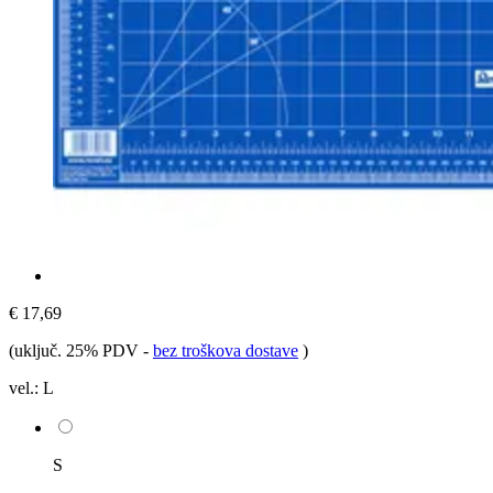
€ 17,69
(uključ. 25% PDV
-
bez troškova dostave
)
vel.:
L
S