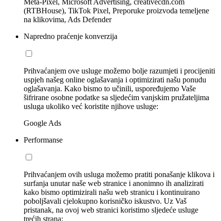
Meta-Pixel, Microsoft Advertising, creativecdn.com
(RTBHouse), TikTok Pixel, Preporuke proizvoda temeljene
na klikovima, Ads Defender
Napredno praćenje konverzija
Prihvaćanjem ove usluge možemo bolje razumjeti i procijeniti
uspjeh našeg online oglašavanja i optimizirati našu ponudu
oglašavanja. Kako bismo to učinili, uspoređujemo Vaše
šifrirane osobne podatke sa sljedećim vanjskim pružateljima
usluga ukoliko već koristite njihove usluge:
Google Ads
Performanse
Prihvaćanjem ovih usluga možemo pratiti ponašanje klikova i
surfanja unutar naše web stranice i anonimno ih analizirati
kako bismo optimizirali našu web stranicu i kontinuirano
poboljšavali cjelokupno korisničko iskustvo. Uz Vaš
pristanak, na ovoj web stranici koristimo sljedeće usluge
trećih strana: