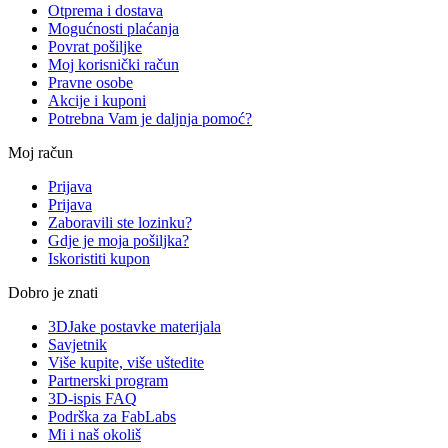
Otprema i dostava
Mogućnosti plaćanja
Povrat pošiljke
Moj korisnički račun
Pravne osobe
Akcije i kuponi
Potrebna Vam je daljnja pomoć?
Moj račun
Prijava
Prijava
Zaboravili ste lozinku?
Gdje je moja pošiljka?
Iskoristiti kupon
Dobro je znati
3DJake postavke materijala
Savjetnik
Više kupite, više uštedite
Partnerski program
3D-ispis FAQ
Podrška za FabLabs
Mi i naš okoliš