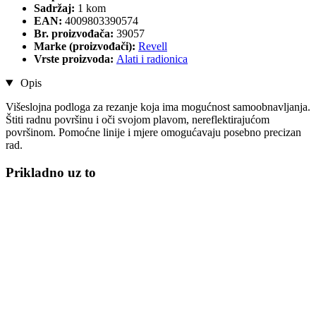
Sadržaj:
1 kom
EAN:
4009803390574
Br. proizvođača:
39057
Marke (proizvođači):
Revell
Vrste proizvoda:
Alati i radionica
Opis
Višeslojna podloga za rezanje koja ima mogućnost samoobnavljanja.
Štiti radnu površinu i oči svojom plavom, nereflektirajućom
površinom. Pomoćne linije i mjere omogućavaju posebno precizan
rad.
Prikladno uz to