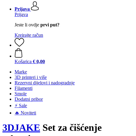
Prijava
Prijava
Jeste li ovdje
prvi put?
Kreirajte račun
Košarica
€ 0,00
Marke
3D printeri i više
Rezervni dijelovi i nadogradnje
Filamenti
Smole
Dodatni pribor
⚡ Sale
🔥 Noviteti
3DJAKE
Set za čišćenje