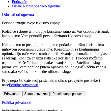
Poduzeće
Ostale Niceshops web trgovine
Odustati od ugovora
Personalizirajte svoje iskustvo kupnje
Kolačiće i druge tehnologije koristimo samo uz Vaš osobni pristanak
kako bismo Vam ponudili personalizirano iskustvo kupnje.
Kako bismo to postigli, prikupljamo podatke o našim korisnicima,
njihovom ponašanju i uređajima. Koristimo ih za kontinuiranu
optimizaciju naše web stranice i prikazivanje personaliziranih oglasa
i sadržaja, kao i za analizu statistike korištenja. Također možemo
usporediti Vaše šifrirane podatke s vanjskim pružateljima usluga i
prikazivati Vam ponude putem njihovih online oglašivačkih kanala
samo ako već i sami koristite njihove usluge.
Prije nego što date svoj pristanak, molimo provjerite postavke i
naše
Politike privatnosti
.
Prihvaćam
Samo obavezno
Podešavanje postavki
Politika privatnosti
Individualne postavke zaštite podataka