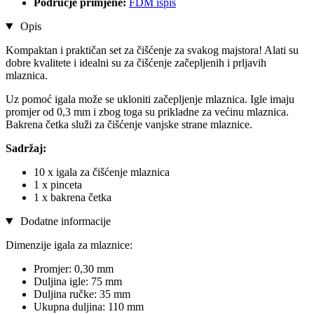
Područje primjene:
FDM ispis
Opis
Kompaktan i praktičan set za čišćenje za svakog majstora! Alati su
dobre kvalitete i idealni su za čišćenje začepljenih i prljavih
mlaznica.
Uz pomoć igala može se ukloniti začepljenje mlaznica. Igle imaju
promjer od 0,3 mm i zbog toga su prikladne za većinu mlaznica.
Bakrena četka služi za čišćenje vanjske strane mlaznice.
Sadržaj:
10 x igala za čišćenje mlaznica
1 x pinceta
1 x bakrena četka
Dodatne informacije
Dimenzije igala za mlaznice:
Promjer: 0,30 mm
Duljina igle: 75 mm
Duljina ručke: 35 mm
Ukupna duljina: 110 mm