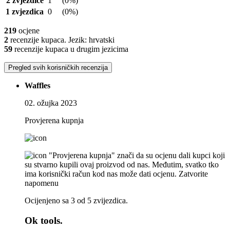
2 zvjezdice
1
(0%)
1 zvjezdica
0
(0%)
219
ocjene
2
recenzije kupaca. Jezik: hrvatski
59
recenzije kupaca u drugim jezicima
Pregled svih korisničkih recenzija
Waffles
02. ožujka 2023
Provjerena kupnja
"Provjerena kupnja" znači da su ocjenu dali kupci koji
su stvarno kupili ovaj proizvod od nas. Međutim, svatko tko
ima korisnički račun kod nas može dati ocjenu.
Zatvorite
napomenu
Ocijenjeno sa 3 od 5 zvijezdica.
Ok tools.