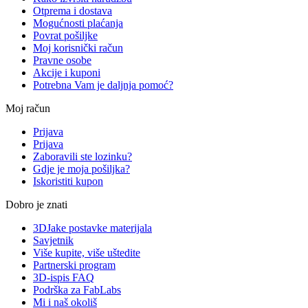
Otprema i dostava
Mogućnosti plaćanja
Povrat pošiljke
Moj korisnički račun
Pravne osobe
Akcije i kuponi
Potrebna Vam je daljnja pomoć?
Moj račun
Prijava
Prijava
Zaboravili ste lozinku?
Gdje je moja pošiljka?
Iskoristiti kupon
Dobro je znati
3DJake postavke materijala
Savjetnik
Više kupite, više uštedite
Partnerski program
3D-ispis FAQ
Podrška za FabLabs
Mi i naš okoliš