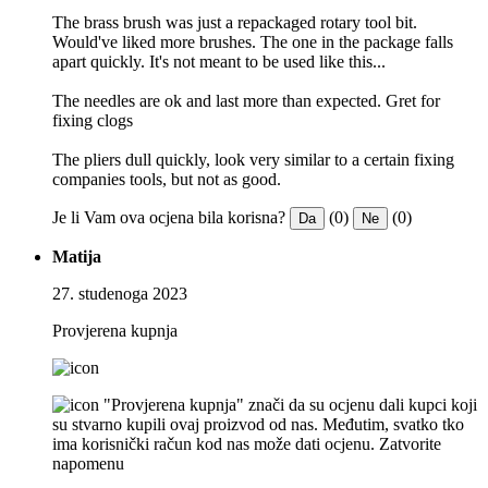
The brass brush was just a repackaged rotary tool bit.
Would've liked more brushes. The one in the package falls
apart quickly. It's not meant to be used like this...
The needles are ok and last more than expected. Gret for
fixing clogs
The pliers dull quickly, look very similar to a certain fixing
companies tools, but not as good.
Je li Vam ova ocjena bila korisna?
(0)
(0)
Da
Ne
Matija
27. studenoga 2023
Provjerena kupnja
"Provjerena kupnja" znači da su ocjenu dali kupci koji
su stvarno kupili ovaj proizvod od nas. Međutim, svatko tko
ima korisnički račun kod nas može dati ocjenu.
Zatvorite
napomenu