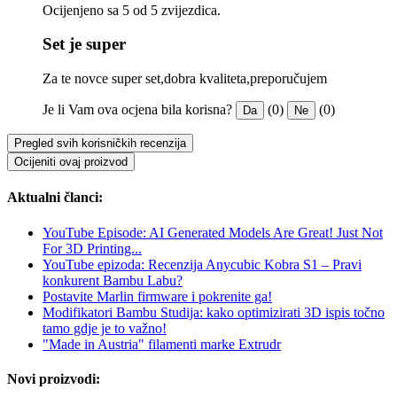
Ocijenjeno sa 5 od 5 zvijezdica.
Set je super
Za te novce super set,dobra kvaliteta,preporučujem
Je li Vam ova ocjena bila korisna?
(0)
(0)
Da
Ne
Pregled svih korisničkih recenzija
Ocijeniti ovaj proizvod
Aktualni članci:
YouTube Episode: AI Generated Models Are Great! Just Not
For 3D Printing...
YouTube epizoda: Recenzija Anycubic Kobra S1 – Pravi
konkurent Bambu Labu?
Postavite Marlin firmware i pokrenite ga!
Modifikatori Bambu Studija: kako optimizirati 3D ispis točno
tamo gdje je to važno!
"Made in Austria" filamenti marke Extrudr
Novi proizvodi: