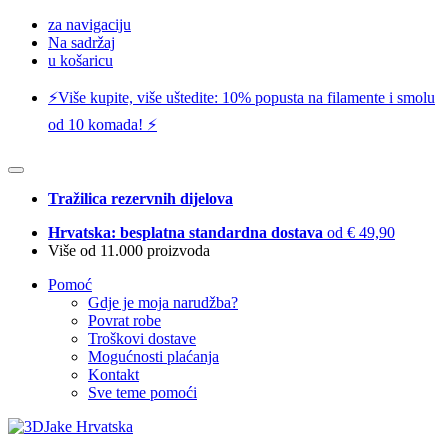
za navigaciju
Na sadržaj
u košaricu
⚡️Više kupite, više uštedite: 10% popusta na filamente i smolu
od 10 komada! ⚡️
Tražilica rezervnih dijelova
Hrvatska: besplatna standardna dostava
od € 49,90
Više od 11.000 proizvoda
Pomoć
Gdje je moja narudžba?
Povrat robe
Troškovi dostave
Mogućnosti plaćanja
Kontakt
Sve teme pomoći