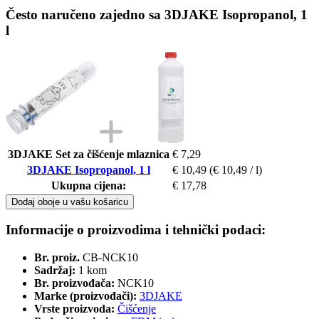
Često naručeno zajedno sa 3DJAKE Isopropanol, 1
l
3DJAKE Set za čišćenje mlaznica
€ 7,29
3DJAKE Isopropanol, 1 l
€ 10,49
(€ 10,49 / l)
Ukupna cijena:
€ 17,78
Dodaj oboje u vašu košaricu
Informacije o proizvodima i tehnički podaci:
Br. proiz.
CB-NCK10
Sadržaj:
1 kom
Br. proizvođača:
NCK10
Marke (proizvođači):
3DJAKE
Vrste proizvoda:
Čišćenje