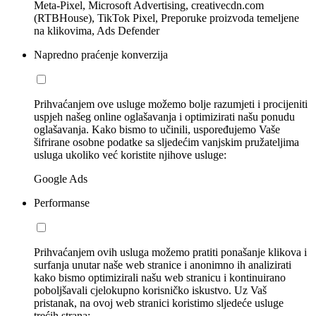
Meta-Pixel, Microsoft Advertising, creativecdn.com
(RTBHouse), TikTok Pixel, Preporuke proizvoda temeljene
na klikovima, Ads Defender
Napredno praćenje konverzija
Prihvaćanjem ove usluge možemo bolje razumjeti i procijeniti
uspjeh našeg online oglašavanja i optimizirati našu ponudu
oglašavanja. Kako bismo to učinili, uspoređujemo Vaše
šifrirane osobne podatke sa sljedećim vanjskim pružateljima
usluga ukoliko već koristite njihove usluge:
Google Ads
Performanse
Prihvaćanjem ovih usluga možemo pratiti ponašanje klikova i
surfanja unutar naše web stranice i anonimno ih analizirati
kako bismo optimizirali našu web stranicu i kontinuirano
poboljšavali cjelokupno korisničko iskustvo. Uz Vaš
pristanak, na ovoj web stranici koristimo sljedeće usluge
trećih strana: