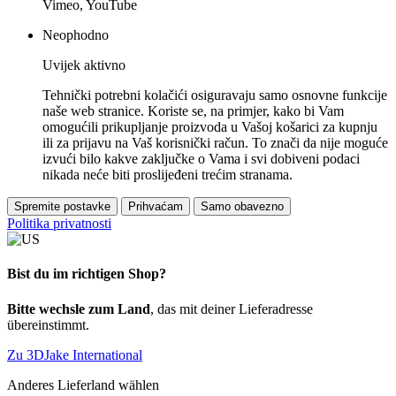
Vimeo, YouTube
Neophodno
Uvijek aktivno
Tehnički potrebni kolačići osiguravaju samo osnovne funkcije
naše web stranice. Koriste se, na primjer, kako bi Vam
omogućili prikupljanje proizvoda u Vašoj košarici za kupnju
ili za prijavu na Vaš korisnički račun. To znači da nije moguće
izvući bilo kakve zaključke o Vama i svi dobiveni podaci
nikada neće biti proslijeđeni trećim stranama.
Spremite postavke
Prihvaćam
Samo obavezno
Politika privatnosti
Bist du im richtigen Shop?
Bitte wechsle zum Land
, das mit deiner Lieferadresse
übereinstimmt.
Zu 3DJake International
Anderes Lieferland wählen