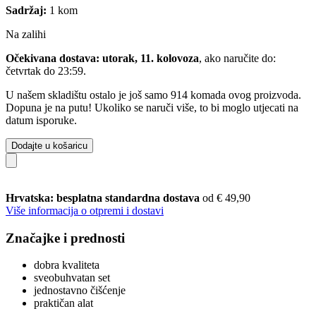
Sadržaj:
1 kom
Na zalihi
Očekivana dostava: utorak, 11. kolovoza
, ako naručite do:
četvrtak do 23:59
.
U našem skladištu ostalo je još samo 914 komada ovog proizvoda.
Dopuna je na putu! Ukoliko se naruči više, to bi moglo utjecati na
datum isporuke.
Dodajte u košaricu
Hrvatska: besplatna standardna dostava
od € 49,90
Više informacija o otpremi i dostavi
Značajke i prednosti
dobra kvaliteta
sveobuhvatan set
jednostavno čišćenje
praktičan alat