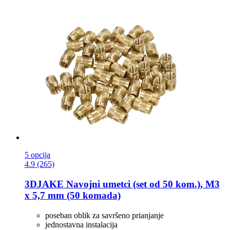
5 opcija
4.9 (265)
3DJAKE
Navojni umetci (set od 50 kom.), M3
x 5,7 mm (50 komada)
poseban oblik za savršeno prianjanje
jednostavna instalacija