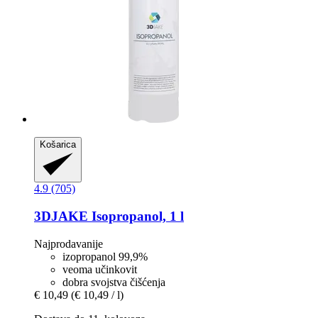
Košarica
4.9 (705)
3DJAKE
Isopropanol, 1 l
Najprodavanije
izopropanol 99,9%
veoma učinkovit
dobra svojstva čišćenja
€ 10,49
(€ 10,49 / l)