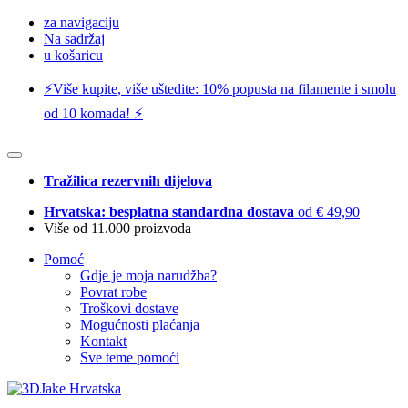
za navigaciju
Na sadržaj
u košaricu
⚡️Više kupite, više uštedite: 10% popusta na filamente i smolu
od 10 komada! ⚡️
Tražilica rezervnih dijelova
Hrvatska: besplatna standardna dostava
od € 49,90
Više od 11.000 proizvoda
Pomoć
Gdje je moja narudžba?
Povrat robe
Troškovi dostave
Mogućnosti plaćanja
Kontakt
Sve teme pomoći