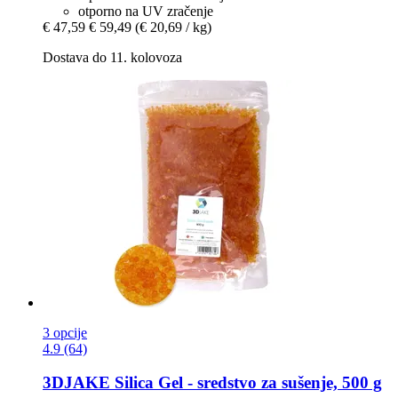
otporno na UV zračenje
€ 47,59
€ 59,49
(€ 20,69 / kg)
Dostava do 11. kolovoza
3 opcije
4.9 (64)
3DJAKE
Silica Gel -​ sredstvo za sušenje, 500 g