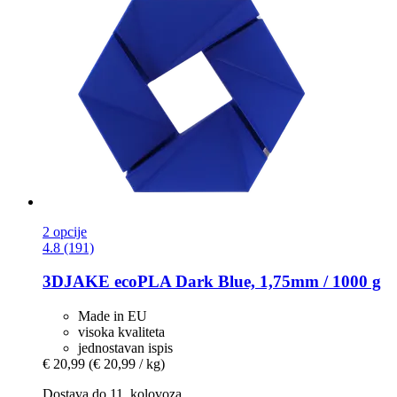
2 opcije
4.8 (191)
3DJAKE
ecoPLA Dark Blue, 1,75mm / 1000 g
Made in EU
visoka kvaliteta
jednostavan ispis
€ 20,99
(€ 20,99 / kg)
Dostava do 11. kolovoza