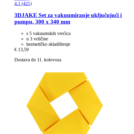
4.1 (421)
3DJAKE
Set za vakuumiranje uključujući i
pumpu, 300 x 340 mm
s 5 vakuumskih vrećica
u 3 veličine
hermetičko skladištenje
€ 13,59
Dostava do 11. kolovoza