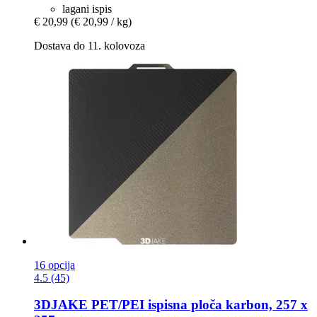
lagani ispis
€ 20,99
(€ 20,99 / kg)
Dostava do 11. kolovoza
16 opcija
4.5 (45)
3DJAKE
PET/PEI ispisna ploča karbon, 257 x