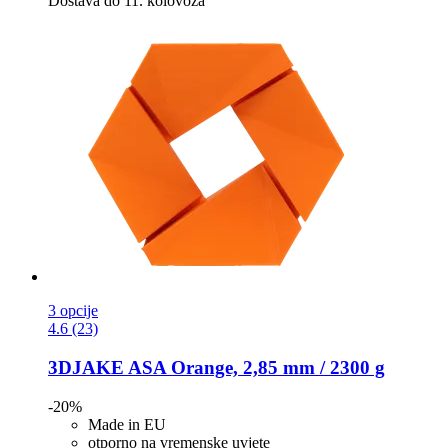
Dostava do 11. kolovoza
3 opcije
4.6 (23)
3DJAKE
ASA Orange, 2,85 mm / 2300 g
-20%
Made in EU
otporno na vremenske uvjete