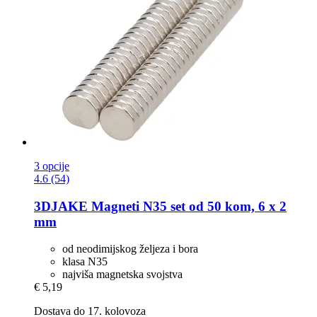
3 opcije
4.6 (54)
3DJAKE
Magneti N35 set od 50 kom, 6 x 2
mm
od neodimijskog željeza i bora
klasa N35
najviša magnetska svojstva
€ 5,19
Dostava do 17. kolovoza