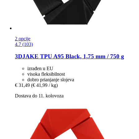
2 opcije
4.7 (103)
3DJAKE
TPU A95 Black, 1,75 mm / 750 g
izrađen u EU
visoka fleksibilnost
dobro prianjanje slojeva
€ 31,49
(€ 41,99 / kg)
Dostava do 11. kolovoza