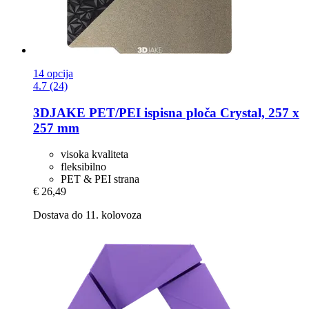
14 opcija
4.7 (24)
3DJAKE
PET/PEI ispisna ploča Crystal, 257 x
257 mm
visoka kvaliteta
fleksibilno
PET & PEI strana
€ 26,49
Dostava do 11. kolovoza