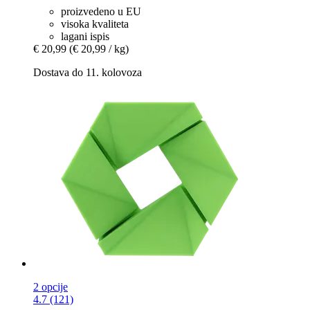
proizvedeno u EU
visoka kvaliteta
lagani ispis
€ 20,99
(€ 20,99 / kg)
Dostava do 11. kolovoza
2 opcije
4.7 (121)