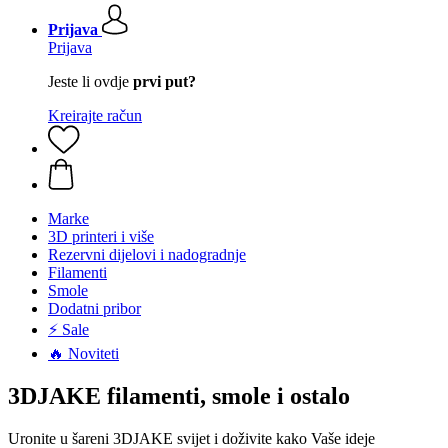
Prijava
Prijava
Jeste li ovdje
prvi put?
Kreirajte račun
Marke
3D printeri i više
Rezervni dijelovi i nadogradnje
Filamenti
Smole
Dodatni pribor
⚡ Sale
🔥 Noviteti
3DJAKE filamenti, smole i ostalo
Uronite u šareni 3DJAKE svijet i doživite kako Vaše ideje