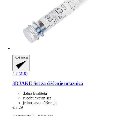
Košarica
4.7 (219)
3DJAKE
Set za čišćenje mlaznica
dobra kvaliteta
sveobuhvatan set
jednostavno čišćenje
€ 7,29