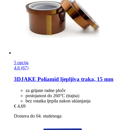
5 opcija
4.6 (67)
3DJAKE
Poliamid ljepljiva traka, 15 mm
za grijane radne ploče
postojanost do 260°C (trajna)
bez ostatka ljepila nakon uklanjanja
€ 4,69
Dostava do 04. studenoga