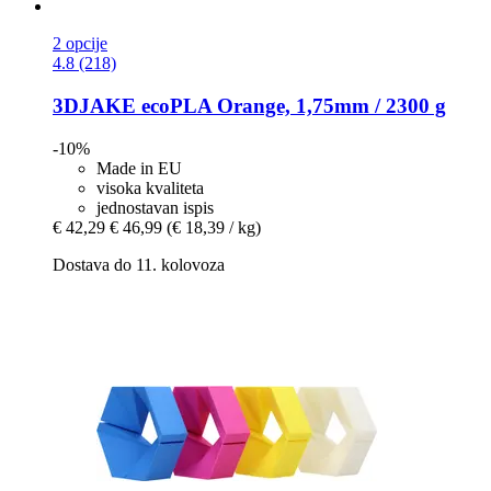
2 opcije
4.8 (218)
3DJAKE
ecoPLA Orange, 1,75mm / 2300 g
-10%
Made in EU
visoka kvaliteta
jednostavan ispis
€ 42,29
€ 46,99
(€ 18,39 / kg)
Dostava do 11. kolovoza