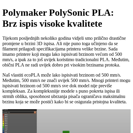
Polymaker PolySonic PLA:
Brz ispis visoke kvalitete
Tijekom posljednjih nekoliko godina vidjeli smo prilično drastične
promjene u brzini 3D ispisa. Ali nije puno toga učinjeno da se
filament prilagodi specifikacijama printera velike brzine. Sada
imamo printere koji mogu lako ispisivati ​​brzinom većom od 500
mm/s, a ipak za to još uvijek koristimo tradicionalni PLA. Međutim,
obični PLA ne radi uvijek dobro pri visokim brzinama protoka.
Naš vlastiti ecoPLA može lako ispisivati ​​brzinom od 500 mm/s.
Međutim, 500 mm/s ne znači uvijek 500 mm/s. Mnogi printeri mogu
ispisivati ​​brzinom od 500 mm/s sve dok model nije previše
kompleksan. Za kompleksniije modele s puno pokreta ispisa ili
strmih oblika, sposobnost ubrzanja pisača ograničava maksimalnu
brzinu koja se može postići kako bi se osigurala pristojna kvaliteta.