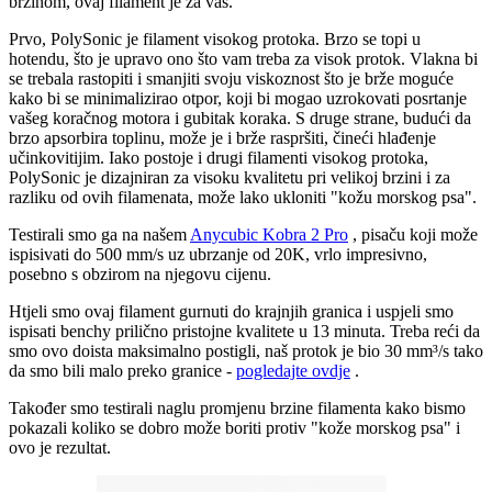
brzinom, ovaj filament je za vas.
Prvo, PolySonic je filament visokog protoka. Brzo se topi u
hotendu, što je upravo ono što vam treba za visok protok. Vlakna bi
se trebala rastopiti i smanjiti svoju viskoznost što je brže moguće
kako bi se minimalizirao otpor, koji bi mogao uzrokovati posrtanje
vašeg koračnog motora i gubitak koraka. S druge strane, budući da
brzo apsorbira toplinu, može je i brže raspršiti, čineći hlađenje
učinkovitijim. Iako postoje i drugi filamenti visokog protoka,
PolySonic je dizajniran za visoku kvalitetu pri velikoj brzini i za
razliku od ovih filamenata, može lako ukloniti "kožu morskog psa".
Testirali smo ga na našem
Anycubic Kobra 2 Pro
, pisaču koji može
ispisivati ​​do 500 mm/s uz ubrzanje od 20K, vrlo impresivno,
posebno s obzirom na njegovu cijenu.
Htjeli smo ovaj filament gurnuti do krajnjih granica i uspjeli smo
ispisati benchy prilično pristojne kvalitete u 13 minuta. Treba reći da
smo ovo doista maksimalno postigli, naš protok je bio 30 mm³/s tako
da smo bili malo preko granice -
pogledajte ovdje
.
Također smo testirali naglu promjenu brzine filamenta kako bismo
pokazali koliko se dobro može boriti protiv "kože morskog psa" i
ovo je rezultat.