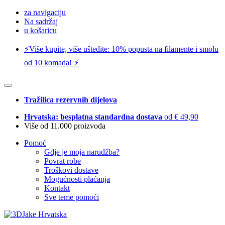
za navigaciju
Na sadržaj
u košaricu
⚡️Više kupite, više uštedite: 10% popusta na filamente i smolu
od 10 komada! ⚡️
Tražilica rezervnih dijelova
Hrvatska: besplatna standardna dostava
od € 49,90
Više od 11.000 proizvoda
Pomoć
Gdje je moja narudžba?
Povrat robe
Troškovi dostave
Mogućnosti plaćanja
Kontakt
Sve teme pomoći