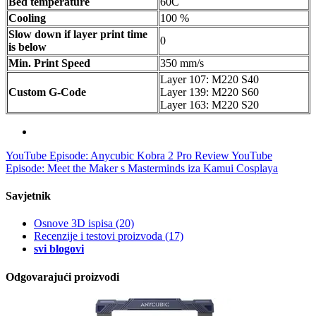
Bed temperature
60C
Cooling
100 %
Slow down if layer print time
0
is below
Min. Print Speed
350 mm/s
Layer 107: M220 S40
Custom G-Code
Layer 139: M220 S60
Layer 163: M220 S20
YouTube Episode: Anycubic Kobra 2 Pro Review
YouTube
Episode: Meet the Maker s Masterminds iza Kamui Cosplaya
Savjetnik
Osnove 3D ispisa
(20)
Recenzije i testovi proizvoda
(17)
svi blogovi
Odgovarajući proizvodi