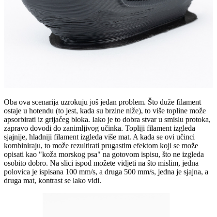
Oba ova scenarija uzrokuju još jedan problem. Što duže filament
ostaje u hotendu (to jest, kada su brzine niže), to više topline može
apsorbirati iz grijaćeg bloka. Iako je to dobra stvar u smislu protoka,
zapravo dovodi do zanimljivog učinka. Topliji filament izgleda
sjajnije, hladniji filament izgleda više mat. A kada se ovi učinci
kombiniraju, to može rezultirati prugastim efektom koji se može
opisati kao "koža morskog psa" na gotovom ispisu, što ne izgleda
osobito dobro. Na slici ispod možete vidjeti na što mislim, jedna
polovica je ispisana 100 mm/s, a druga 500 mm/s, jedna je sjajna, a
druga mat, kontrast se lako vidi.