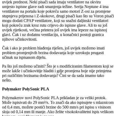
uvijek prednost. Neki pisači sada imaju ventilatore na okviru
umjesto ispisne glave radi smanjenja težine. Serija Neptune 4 ima
ventilatore na portalu koje pokreću samo motori Z-osi za promjene
stupnjeva prijenosa i Z-skokove, drugi pisači kao što su Voron pisači
mogu dodati CPAP ventilatore, koji su snažni daljinski ventilatori
koji pokreću zrak kroz rutu crijevo do ispisne glave. Ali to su još
uvijek rijetkosti, većina printera još uvijek ima lepeze na ispisnoj
glavi. Čak i uz dodatnu ventilaciju, u konačnici postoji granica
njihove učinkovitosti.
Čak i ako je problem hlađenja riješen, još uvijek možemo imati
problem promjenjivih brzina dodavanja koje uzrokuju prugasti
učinak na ispisanom dijelu.
Pa što još možemo učiniti? Što je s modificiranim filamentom koji se
može lakše i učinkovitije hladiti i gdje promjena boje nije primjetna
pri različitim brzinama dodavanja? Čini se da sada imamo tako
nešto.
Polymaker PolySonic PLA
Polymakerov novi PolySonic PLA prikladan je za veliki protok.
Može ispisivati ​​do 29 mm³/s. To znači da ako ispisujete s mlaznicom
od 0,4 mm, možete postići brzine do 500 mm/s pri ispisu s visinom
sloja od 0,14 mm ili manje. Ako želite visokokvalitetni ispis velikom