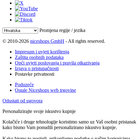
Promjena regije / jezika
© 2010-2026
niceshops GmbH
- All rights reserved.
Impresum i uvjeti korištenja
Zaštita osobnih podataka
Opći uvjeti poslovanja i pravila otkazivanja
Izjava o pristupačnosti
Postavke privatnosti
Poduzeće
Ostale Niceshops web trgovine
Odustati od ugovora
Personalizirajte svoje iskustvo kupnje
Kolačiće i druge tehnologije koristimo samo uz Vaš osobni pristanak
kako bismo Vam ponudili personalizirano iskustvo kupnje.
Kako bismo to postigli, prikupljamo podatke o našim korisnicima,