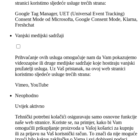
stranici koristimo sljedeće usluge trećih strana:
Google Tag Manager, UET (Universal Event Tracking)
Consent Mode od Microsofta, Google Consent Mode, Klarna,
Freshchat
Vanjski medijski sadržaji
Prihvaćanje ovih usluga omogućuje nam da Vam pokazujemo
videozapise ili druge medijske sadržaje koje hostiraju vanjski
pružatelji usluga. Uz Vaš pristanak, na ovoj web stranici
koristimo sljedeće usluge trećih strana:
Vimeo, YouTube
Neophodno
Uvijek aktivno
Tehnički potrebni kolačići osiguravaju samo osnovne funkcije
naše web stranice. Koriste se, na primjer, kako bi Vam
omogućili prikupljanje proizvoda u Vašoj košarici za kupnju
ili za prijavu na Vaš korisnički račun. To znači da nije moguće
izvući bilo kakve zaključke o Vama i svi dobiveni podaci