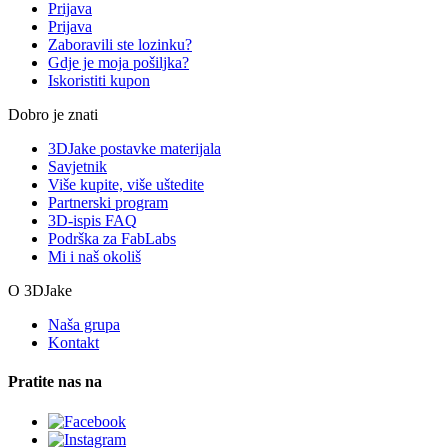
Prijava
Prijava
Zaboravili ste lozinku?
Gdje je moja pošiljka?
Iskoristiti kupon
Dobro je znati
3DJake postavke materijala
Savjetnik
Više kupite, više uštedite
Partnerski program
3D-ispis FAQ
Podrška za FabLabs
Mi i naš okoliš
O 3DJake
Naša grupa
Kontakt
Pratite nas na