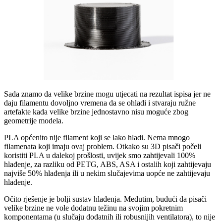
Sada znamo da velike brzine mogu utjecati na rezultat ispisa jer ne
daju filamentu dovoljno vremena da se ohladi i stvaraju ružne
artefakte kada velike brzine jednostavno nisu moguće zbog
geometrije modela.
PLA općenito nije filament koji se lako hladi. Nema mnogo
filamenata koji imaju ovaj problem. Otkako su 3D pisači počeli
koristiti PLA u dalekoj prošlosti, uvijek smo zahtijevali 100%
hlađenje, za razliku od PETG, ABS, ASA i ostalih koji zahtijevaju
najviše 50% hlađenja ili u nekim slučajevima uopće ne zahtijevaju
hlađenje.
Očito rješenje je bolji sustav hlađenja. Međutim, budući da pisači
velike brzine ne vole dodatnu težinu na svojim pokretnim
komponentama (u slučaju dodatnih ili robusnijih ventilatora), to nije