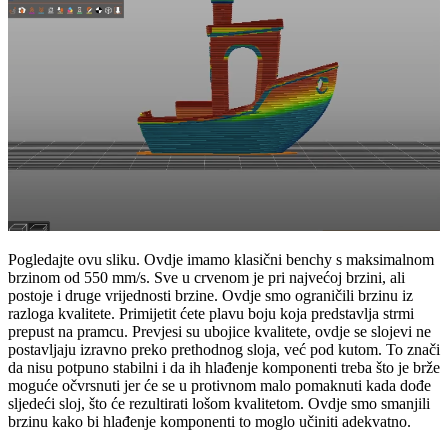
Pogledajte ovu sliku. Ovdje imamo klasični benchy s maksimalnom
brzinom od 550 mm/s. Sve u crvenom je pri najvećoj brzini, ali
postoje i druge vrijednosti brzine. Ovdje smo ograničili brzinu iz
razloga kvalitete. Primijetit ćete plavu boju koja predstavlja strmi
prepust na pramcu. Prevjesi su ubojice kvalitete, ovdje se slojevi ne
postavljaju izravno preko prethodnog sloja, već pod kutom. To znači
da nisu potpuno stabilni i da ih hlađenje komponenti treba što je brže
moguće očvrsnuti jer će se u protivnom malo pomaknuti kada dođe
sljedeći sloj, što će rezultirati lošom kvalitetom. Ovdje smo smanjili
brzinu kako bi hlađenje komponenti to moglo učiniti adekvatno.