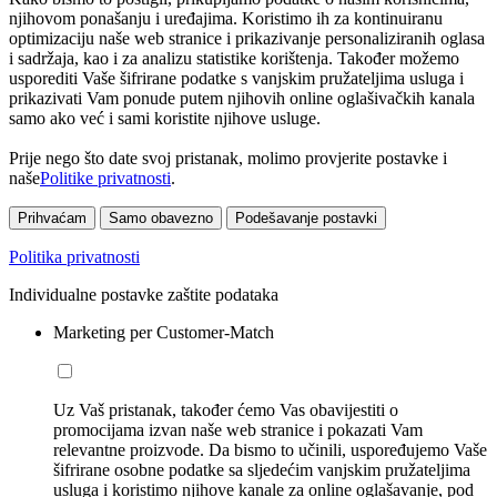
njihovom ponašanju i uređajima. Koristimo ih za kontinuiranu
optimizaciju naše web stranice i prikazivanje personaliziranih oglasa
i sadržaja, kao i za analizu statistike korištenja. Također možemo
usporediti Vaše šifrirane podatke s vanjskim pružateljima usluga i
prikazivati Vam ponude putem njihovih online oglašivačkih kanala
samo ako već i sami koristite njihove usluge.
Prije nego što date svoj pristanak, molimo provjerite postavke i
naše
Politike privatnosti
.
Prihvaćam
Samo obavezno
Podešavanje postavki
Politika privatnosti
Individualne postavke zaštite podataka
Marketing per Customer-Match
Uz Vaš pristanak, također ćemo Vas obavijestiti o
promocijama izvan naše web stranice i pokazati Vam
relevantne proizvode. Da bismo to učinili, uspoređujemo Vaše
šifrirane osobne podatke sa sljedećim vanjskim pružateljima
usluga i koristimo njihove kanale za online oglašavanje, pod