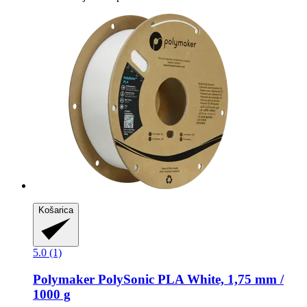
Košarica
5.0 (1)
Polymaker
PolySonic PLA White, 1,75 mm /
1000 g