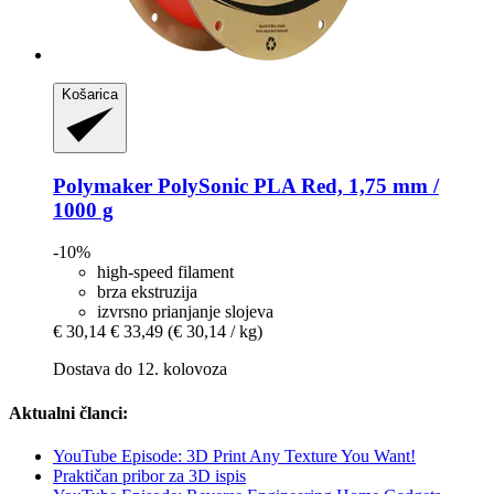
Košarica
Polymaker
PolySonic PLA Red, 1,75 mm /
1000 g
-10%
high-speed filament
brza ekstruzija
izvrsno prianjanje slojeva
€ 30,14
€ 33,49
(€ 30,14 / kg)
Dostava do 12. kolovoza
Aktualni članci:
YouTube Episode: 3D Print Any Texture You Want!
Praktičan pribor za 3D ispis