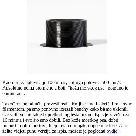
Kao i prije, polovica je 100 mm/s, a druga polovica 500 mm/s.
Apsolutno nema promjene u boji, "koža morskog psa" potpuno je
eliminirana.
Također smo odlučili provesti realističniji test na Kobri 2 Pro s ovim
filamentom, pa smo ponovno izrezali benchy kako bismo uklonili
sve vidljive artefakte iz prethodnog testa brzine. Ispis je završen za
16 minuta i evo što smo dobili. Bez kože morskog psa, dobri
prepusti, dobri mostovi, lijep ravan dimnjak, uopće nije loše. Ako
želite vidjeti punu verziju za ispis, možete je pogledati
ovdje
.