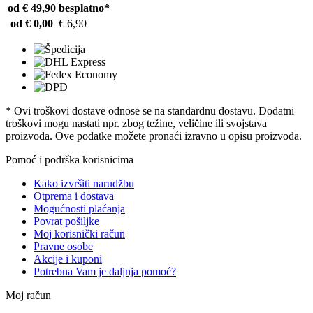
od € 49,90
besplatno*
od € 0,00
€ 6,90
* Ovi troškovi dostave odnose se na standardnu ​​dostavu. Dodatni
troškovi mogu nastati npr. zbog težine, veličine ili svojstava
proizvoda. Ove podatke možete pronaći izravno u opisu proizvoda.
Pomoć i podrška korisnicima
Kako izvršiti narudžbu
Otprema i dostava
Mogućnosti plaćanja
Povrat pošiljke
Moj korisnički račun
Pravne osobe
Akcije i kuponi
Potrebna Vam je daljnja pomoć?
Moj račun