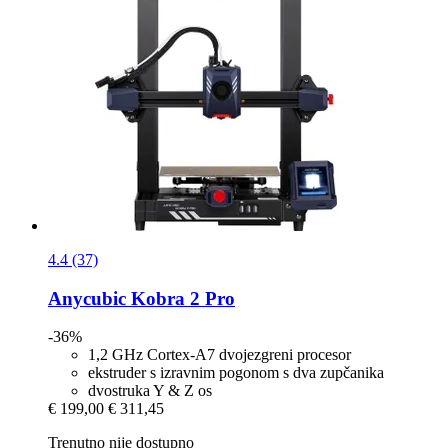
4.4 (37)
Anycubic
Kobra 2 Pro
-36%
1,2 GHz Cortex-A7 dvojezgreni procesor
ekstruder s izravnim pogonom s dva zupčanika
dvostruka Y & Z os
€ 199,00
€ 311,45
Trenutno nije dostupno