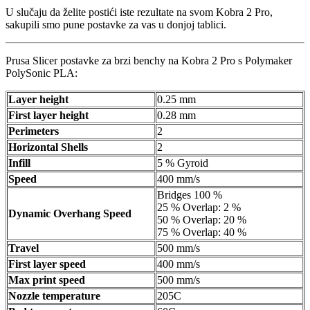
U slučaju da želite postići iste rezultate na svom Kobra 2 Pro,
sakupili smo pune postavke za vas u donjoj tablici.
Prusa Slicer postavke za brzi benchy na Kobra 2 Pro s Polymaker
PolySonic PLA:
Layer height
0.25 mm
First layer height
0.28 mm
Perimeters
2
Horizontal Shells
2
Infill
5 % Gyroid
Speed
400 mm/s
Bridges 100 %
25 % Overlap: 2 %
Dynamic Overhang Speed
50 % Overlap: 20 %
75 % Overlap: 40 %
Travel
500 mm/s
First layer speed
400 mm/s
Max print speed
500 mm/s
Nozzle temperature
205C