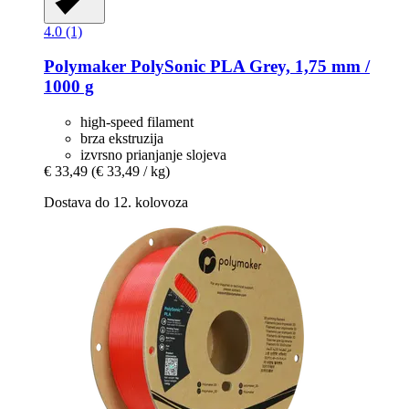
4.0 (1)
Polymaker
PolySonic PLA Grey, 1,75 mm /
1000 g
high-speed filament
brza ekstruzija
izvrsno prianjanje slojeva
€ 33,49
(€ 33,49 / kg)
Dostava do 12. kolovoza