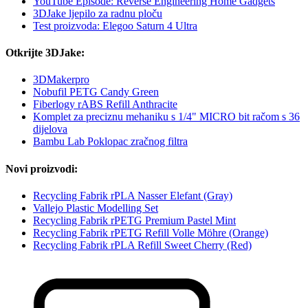
YouTube Episode: Reverse Engineering Home Gadgets
3DJake ljepilo za radnu ploču
Test proizvoda: Elegoo Saturn 4 Ultra
Otkrijte 3DJake:
3DMakerpro
Nobufil PETG Candy Green
Fiberlogy rABS Refill Anthracite
Komplet za preciznu mehaniku s 1/4" MICRO bit račom s 36
dijelova
Bambu Lab Poklopac zračnog filtra
Novi proizvodi:
Recycling Fabrik rPLA Nasser Elefant (Gray)
Vallejo Plastic Modelling Set
Recycling Fabrik rPETG Premium Pastel Mint
Recycling Fabrik rPETG Refill Volle Möhre (Orange)
Recycling Fabrik rPLA Refill Sweet Cherry (Red)