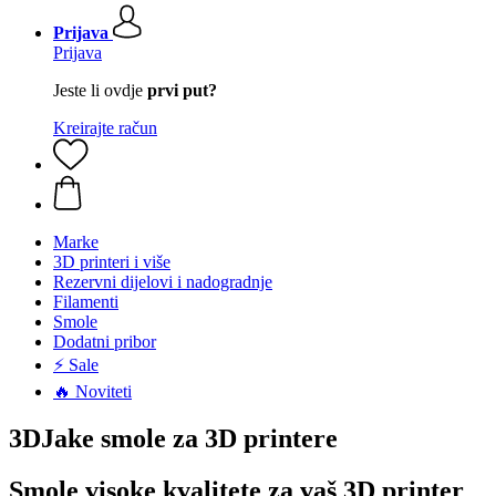
Prijava
Prijava
Jeste li ovdje
prvi put?
Kreirajte račun
Marke
3D printeri i više
Rezervni dijelovi i nadogradnje
Filamenti
Smole
Dodatni pribor
⚡ Sale
🔥 Noviteti
3DJake smole za 3D printere
Smole visoke kvalitete za vaš 3D printer