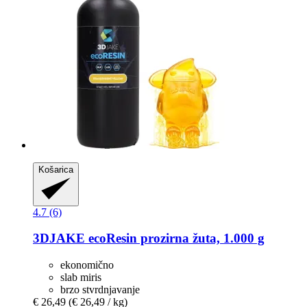
Košarica
4.7 (6)
3DJAKE
ecoResin prozirna žuta, 1.000 g
ekonomično
slab miris
brzo stvrdnjavanje
€ 26,49
(€ 26,49 / kg)