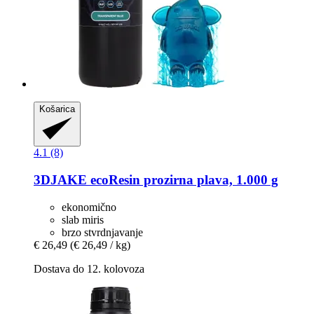
Košarica
4.1 (8)
3DJAKE
ecoResin prozirna plava, 1.000 g
ekonomično
slab miris
brzo stvrdnjavanje
€ 26,49
(€ 26,49 / kg)
Dostava do 12. kolovoza