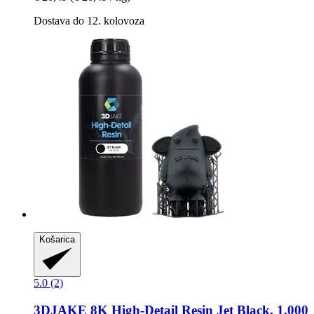
Dostava do 12. kolovoza
Košarica
5.0 (2)
3DJAKE
8K High-​Detail Resin Jet Black, 1.000