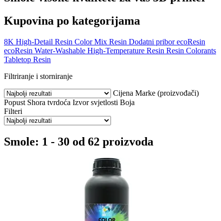
Kupovina po kategorijama
8K High-Detail Resin
Color Mix Resin
Dodatni pribor
ecoResin
ecoResin Water-Washable
High-Temperature Resin
Resin Colorants
Tabletop Resin
Filtriranje i storniranje
Cijena
Marke (proizvođači)
Popust
Shora tvrdoća
Izvor svjetlosti
Boja
Filteri
Smole: 1 - 30 od 62 proizvoda