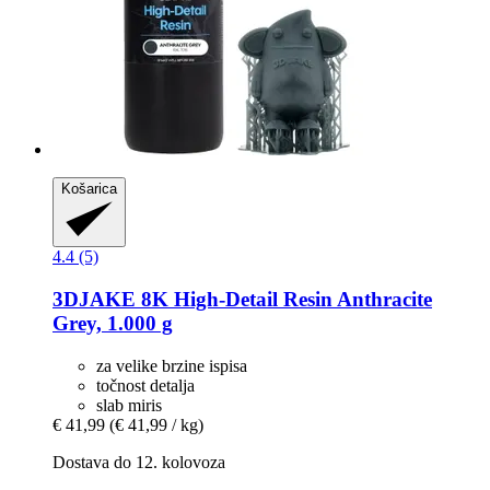
Košarica
4.4 (5)
3DJAKE
8K High-​Detail Resin Anthracite
Grey, 1.000 g
za velike brzine ispisa
točnost detalja
slab miris
€ 41,99
(€ 41,99 / kg)
Dostava do 12. kolovoza