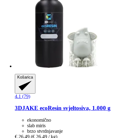
Košarica
4.1 (79)
3DJAKE
ecoResin svjeltosiva, 1.000 g
ekonomično
slab miris
brzo stvrdnjavanje
€ 26,49
(€ 26,49 / kg)