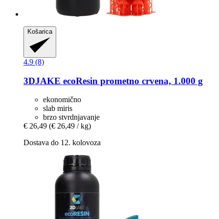
Košarica
4.9 (8)
3DJAKE
ecoResin prometno crvena, 1.000 g
ekonomično
slab miris
brzo stvrdnjavanje
€ 26,49
(€ 26,49 / kg)
Dostava do 12. kolovoza