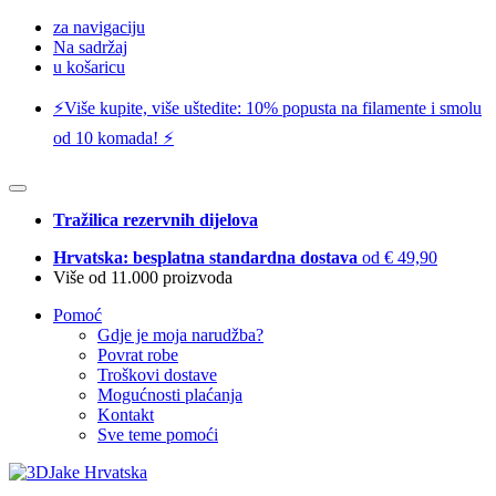
za navigaciju
Na sadržaj
u košaricu
⚡️Više kupite, više uštedite: 10% popusta na filamente i smolu
od 10 komada! ⚡️
Tražilica rezervnih dijelova
Hrvatska: besplatna standardna dostava
od € 49,90
Više od 11.000 proizvoda
Pomoć
Gdje je moja narudžba?
Povrat robe
Troškovi dostave
Mogućnosti plaćanja
Kontakt
Sve teme pomoći