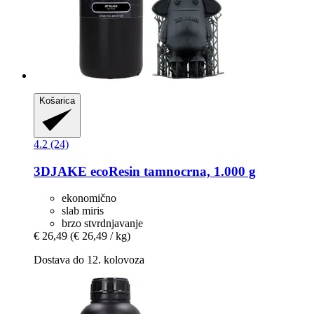
Košarica
4.2 (24)
3DJAKE
ecoResin tamnocrna, 1.000 g
ekonomično
slab miris
brzo stvrdnjavanje
€ 26,49
(€ 26,49 / kg)
Dostava do 12. kolovoza