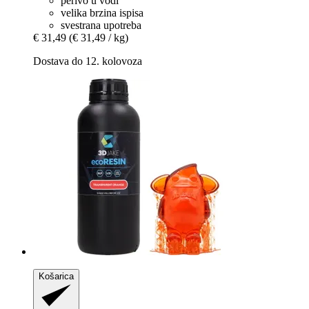
perivo u vodi
velika brzina ispisa
svestrana upotreba
€ 31,49
(€ 31,49 / kg)
Dostava do 12. kolovoza
Košarica