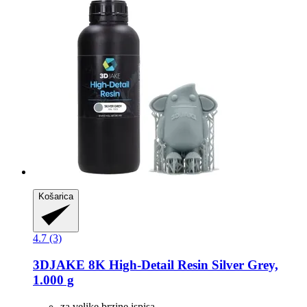
Košarica
4.7 (3)
3DJAKE
8K High-​Detail Resin Silver Grey,
1.000 g
za velike brzine ispisa