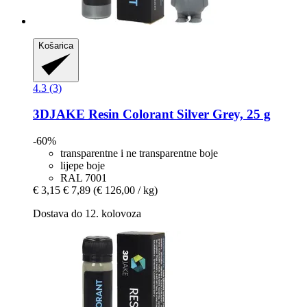
Košarica
4.3 (3)
3DJAKE
Resin Colorant Silver Grey, 25 g
-60%
transparentne i ne transparentne boje
lijepe boje
RAL 7001
€ 3,15
€ 7,89
(€ 126,00 / kg)
Dostava do 12. kolovoza