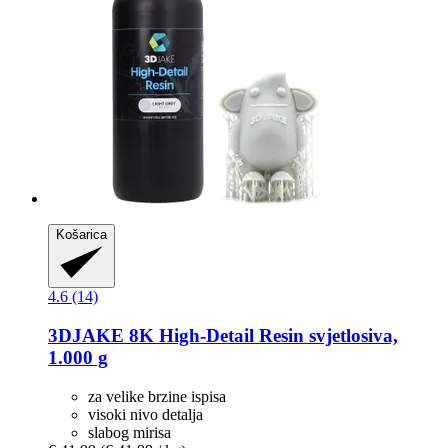
Košarica
4.6 (14)
3DJAKE
8K High-​Detail Resin svjetlosiva,
1.000 g
za velike brzine ispisa
visoki nivo detalja
slabog mirisa