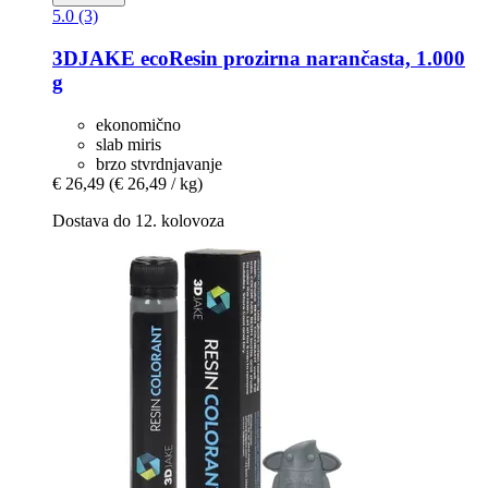
5.0 (3)
3DJAKE
ecoResin prozirna narančasta, 1.000
g
ekonomično
slab miris
brzo stvrdnjavanje
€ 26,49
(€ 26,49 / kg)
Dostava do 12. kolovoza