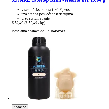
3DJAKE
Tabletop Resin -​ srebrno sivi, 1.000 g
visoka fleksibilnost i izdržljivost
izvanredna posvećenost detaljima
brzo stvrdnjavanje
€ 52,49
(€ 52,49 / kg)
Besplatna dostava do 12. kolovoza
Košarica