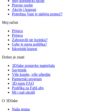
Moj korisnički račun
Pravne osobe
Akcije i kuponi
Potrebna Vam je daljnja pomoć?
Moj račun
Prijava
Prijava
Zaboravili ste lozinku?
Gdje je moja pošiljka?
Iskoristiti kupon
Dobro je znati
3DJake postavke materijala
Savjetnik
Više kupite, više uštedite
Partnerski program
3D-ispis FAQ
Podrška za FabLabs
Mi i naš okoliš
O 3DJake
Naša grupa