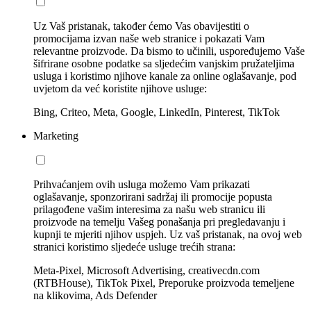
Uz Vaš pristanak, također ćemo Vas obavijestiti o
promocijama izvan naše web stranice i pokazati Vam
relevantne proizvode. Da bismo to učinili, uspoređujemo Vaše
šifrirane osobne podatke sa sljedećim vanjskim pružateljima
usluga i koristimo njihove kanale za online oglašavanje, pod
uvjetom da već koristite njihove usluge:
Bing, Criteo, Meta, Google, LinkedIn, Pinterest, TikTok
Marketing
Prihvaćanjem ovih usluga možemo Vam prikazati
oglašavanje, sponzorirani sadržaj ili promocije popusta
prilagođene vašim interesima za našu web stranicu ili
proizvode na temelju Vašeg ponašanja pri pregledavanju i
kupnji te mjeriti njihov uspjeh. Uz vaš pristanak, na ovoj web
stranici koristimo sljedeće usluge trećih strana:
Meta-Pixel, Microsoft Advertising, creativecdn.com
(RTBHouse), TikTok Pixel, Preporuke proizvoda temeljene
na klikovima, Ads Defender