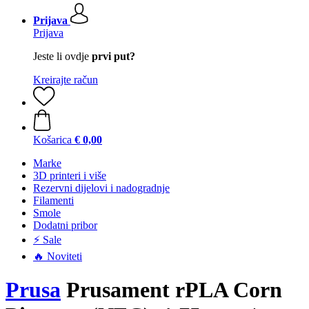
Prijava
Prijava
Jeste li ovdje
prvi put?
Kreirajte račun
Košarica
€ 0,00
Marke
3D printeri i više
Rezervni dijelovi i nadogradnje
Filamenti
Smole
Dodatni pribor
⚡ Sale
🔥 Noviteti
Prusa
Prusament rPLA Corn