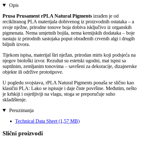
Opis
Prusa
Prusament rPLA Natural Pigments
izrađen je od
recikliranog PLA materijala dobivenog iz proizvodnih ostataka – a
svoje nježne, prirodne tonove boja dobiva isključivo iz organskih
pigmenata. Nema umjetnih bojila, nema kemijskih dodataka – boje
nastaju iz prirodnih sastojaka poput obrađenih crvenih algi i drugih
biljnih izvora.
Tijekom ispisa, materijal širi nježan, prirodan miris koji podsjeća na
njegov biološki izvor. Rezultat su estetski ugodni, mat ispisi sa
suptilnim, zemljanim tonovima – savršeni za dekoracije, dizajnerske
objekte ili održive prototipove.
U pogledu svojstava, rPLA Natural Pigments ponaša se slično kao
klasični PLA: Lako se ispisuje i daje čiste površine. Međutim, nešto
je krhkiji i osjetljiviji na vlagu, stoga se preporučuje suho
skladištenje.
Preuzimanja
Technical Data Sheet
(1,57 MB)
Slični proizvodi