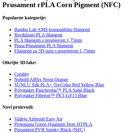
Prusament rPLA Corn Pigment (NFC)
Popularne kategorije:
Bambu Lab AMS kompatibilni filamenti
Reciklirani PLA filamenti
PLA filamenti s promjerom 1,75mm
Prusa Prusament PLA filamenti
Filamenti za 3D ispis s promjerom 1,75mm
Otkrijte 3DJake:
Creality
Nobufil ABSx Neon Orange
SUNLU Silk PLA+ Tri-Color Red Yellow Blue
Polymaker Panchroma™ PLA Satin Black
Polymaker Fiberon™ PET-GF15 Blue
Novi proizvodi:
Vallejo Airbrush Easy Air
Protopasta Green Quantum Dots HTPLA
Prusament PVB Smoky Black (NFC)