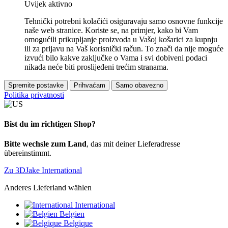
Uvijek aktivno
Tehnički potrebni kolačići osiguravaju samo osnovne funkcije
naše web stranice. Koriste se, na primjer, kako bi Vam
omogućili prikupljanje proizvoda u Vašoj košarici za kupnju
ili za prijavu na Vaš korisnički račun. To znači da nije moguće
izvući bilo kakve zaključke o Vama i svi dobiveni podaci
nikada neće biti proslijeđeni trećim stranama.
Spremite postavke
Prihvaćam
Samo obavezno
Politika privatnosti
Bist du im richtigen Shop?
Bitte wechsle zum Land
, das mit deiner Lieferadresse
übereinstimmt.
Zu 3DJake International
Anderes Lieferland wählen
International
Belgien
Belgique