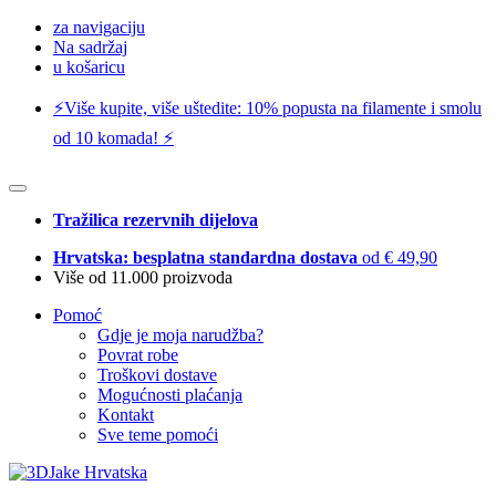
za navigaciju
Na sadržaj
u košaricu
⚡️Više kupite, više uštedite: 10% popusta na filamente i smolu
od 10 komada! ⚡️
Tražilica rezervnih dijelova
Hrvatska: besplatna standardna dostava
od € 49,90
Više od 11.000 proizvoda
Pomoć
Gdje je moja narudžba?
Povrat robe
Troškovi dostave
Mogućnosti plaćanja
Kontakt
Sve teme pomoći