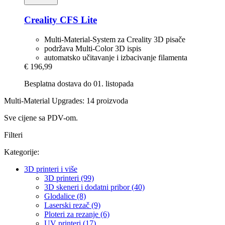
Creality
CFS Lite
Multi-Material-System za Creality 3D pisače
podržava Multi-Color 3D ispis
automatsko učitavanje i izbacivanje filamenta
€ 196,99
Besplatna dostava do 01. listopada
Multi-Material Upgrades: 14 proizvoda
Sve cijene sa PDV-om.
Filteri
Kategorije:
3D printeri i više
3D printeri (99)
3D skeneri i dodatni pribor (40)
Glodalice (8)
Laserski rezač (9)
Ploteri za rezanje (6)
UV printeri (17)