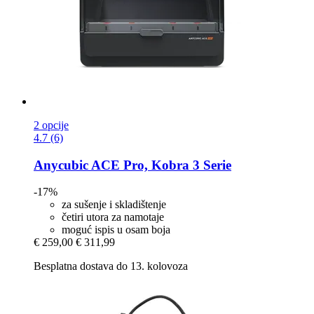
2 opcije
4.7 (6)
Anycubic
ACE Pro, Kobra 3 Serie
-17%
za sušenje i skladištenje
četiri utora za namotaje
moguć ispis u osam boja
€ 259,00
€ 311,99
Besplatna dostava do 13. kolovoza