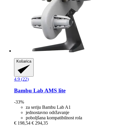
Košarica
4.9 (22)
Bambu Lab
AMS lite
-33%
za seriju Bambu Lab A1
jednostavno održavanje
poboljšana kompatibilnost rola
€ 198,54
€ 294,35