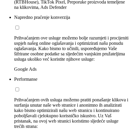
(RTBHouse), TikTok Pixel, Preporuke proizvoda temeljene
na klikovima, Ads Defender
Napredno praćenje konverzija
Prihvaćanjem ove usluge možemo bolje razumjeti i procijeniti
uspjeh našeg online oglašavanja i optimizirati našu ponudu
oglašavanja. Kako bismo to učinili, uspoređujemo Vaše
šifrirane osobne podatke sa sljedećim vanjskim pružateljima
usluga ukoliko već koristite njihove usluge:
Google Ads
Performanse
Prihvaćanjem ovih usluga možemo pratiti ponašanje klikova i
surfanja unutar naše web stranice i anonimno ih analizirati
kako bismo optimizirali našu web stranicu i kontinuirano
poboljšavali cjelokupno korisničko iskustvo. Uz Vaš
pristanak, na ovoj web stranici koristimo sljedeće usluge
trećih strana: