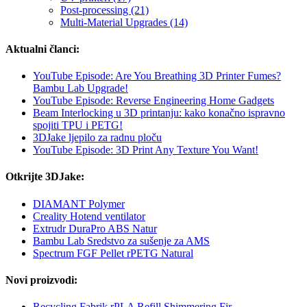
Post-processing (21)
Multi-Material Upgrades (14)
Aktualni članci:
YouTube Episode: Are You Breathing 3D Printer Fumes?
Bambu Lab Upgrade!
YouTube Episode: Reverse Engineering Home Gadgets
Beam Interlocking u 3D printanju: kako konačno ispravno
spojiti TPU i PETG!
3DJake ljepilo za radnu ploču
YouTube Episode: 3D Print Any Texture You Want!
Otkrijte 3DJake:
DIAMANT Polymer
Creality Hotend ventilator
Extrudr DuraPro ABS Natur
Bambu Lab Sredstvo za sušenje za AMS
Spectrum FGF Pellet rPETG Natural
Novi proizvodi:
Recycling Fabrik rPLA Refill Shimmering Fir