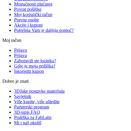
Mogućnosti plaćanja
Povrat pošiljke
Moj korisnički račun
Pravne osobe
Akcije i kuponi
Potrebna Vam je daljnja pomoć?
Moj račun
Prijava
Prijava
Zaboravili ste lozinku?
Gdje je moja pošiljka?
Iskoristiti kupon
Dobro je znati
3DJake postavke materijala
Savjetnik
Više kupite, više uštedite
Partnerski program
3D-ispis FAQ
Podrška za FabLabs
Mi i naš okoliš