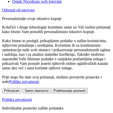
Ostale Niceshops web trgovine
Odustati od ugovora
Personalizirajte svoje iskustvo kupnje
Kolačiće i druge tehnologije koristimo samo uz Vaš osobni pristanak
kako bismo Vam ponudili personalizirano iskustvo kupnje.
Kako bismo to postigli, prikupljamo podatke o našim korisnicima,
njihovom ponašanju i uređajima. Koristimo ih za kontinuiranu
optimizaciju naše web stranice i prikazivanje personaliziranih oglasa
i sadržaja, kao i za analizu statistike korištenja. Također možemo
usporediti Vaše šifrirane podatke s vanjskim pružateljima usluga i
prikazivati Vam ponude putem njihovih online oglašivačkih kanala
samo ako već i sami koristite njihove usluge.
Prije nego što date svoj pristanak, molimo provjerite postavke i
naše
Politike privatnosti
.
Prihvaćam
Samo obavezno
Podešavanje postavki
Politika privatnosti
Individualne postavke zaštite podataka