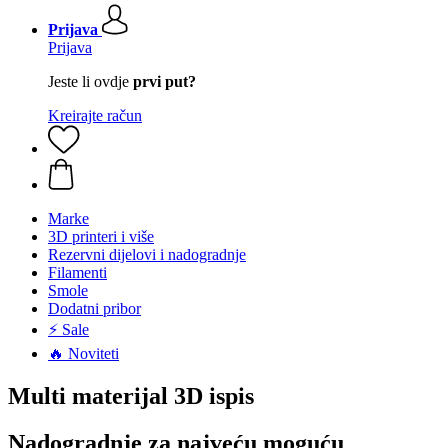
Prijava
Prijava
Jeste li ovdje
prvi put?
Kreirajte račun
Marke
3D printeri i više
Rezervni dijelovi i nadogradnje
Filamenti
Smole
Dodatni pribor
⚡ Sale
🔥 Noviteti
Multi materijal 3D ispis
Nadogradnje za najveću moguću