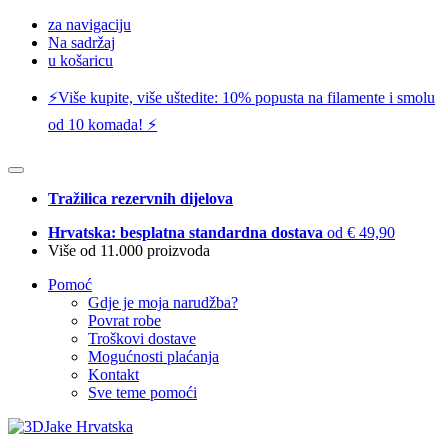
za navigaciju
Na sadržaj
u košaricu
⚡️Više kupite, više uštedite: 10% popusta na filamente i smolu
od 10 komada! ⚡️
Tražilica rezervnih dijelova
Hrvatska: besplatna standardna dostava
od € 49,90
Više od 11.000 proizvoda
Pomoć
Gdje je moja narudžba?
Povrat robe
Troškovi dostave
Mogućnosti plaćanja
Kontakt
Sve teme pomoći