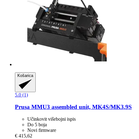
Košarica
5.0 (1)
Prusa
MMU3 assembled unit, MK4S/MK3.9S
Učinkovit višebojni ispis
Do 5 boja
Novi firmware
€ 415,62