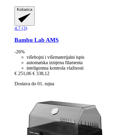
Košarica
4.7 (3)
Bambu Lab
AMS
-26%
višebojni i višematerijalni ispis
automatska izmjena filamenta
inteligentna kontrola vlažnosti
€ 251,06
€ 338,12
Dostava do 01. rujna