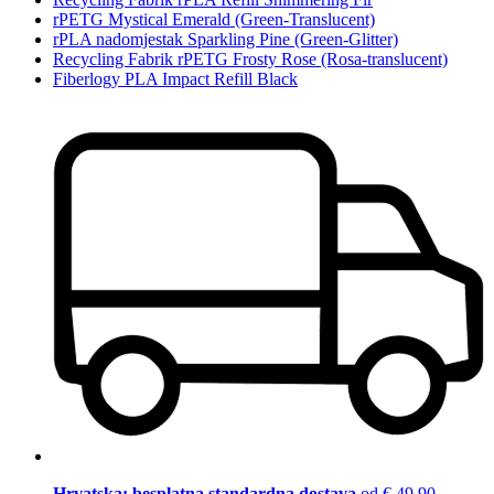
rPETG Mystical Emerald (Green-Translucent)
rPLA nadomjestak Sparkling Pine (Green-Glitter)
Recycling Fabrik rPETG Frosty Rose (Rosa-translucent)
Fiberlogy PLA Impact Refill Black
Hrvatska: besplatna standardna dostava
od € 49,90