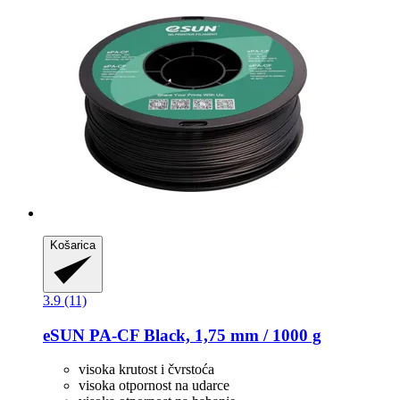
Košarica
3.9 (11)
eSUN
PA-​CF Black, 1,75 mm / 1000 g
visoka krutost i čvrstoća
visoka otpornost na udarce