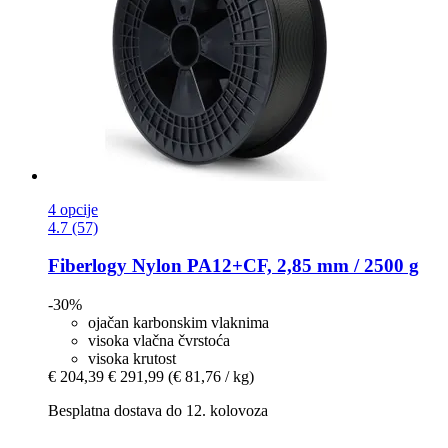
4 opcije
4.7 (57)
Fiberlogy
Nylon PA12+CF, 2,85 mm / 2500 g
-30%
ojačan karbonskim vlaknima
visoka vlačna čvrstoća
visoka krutost
€ 204,39
€ 291,99
(€ 81,76 / kg)
Besplatna dostava do 12. kolovoza