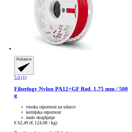
Košarica
5.0 (1)
Fiberlogy
Nylon PA12+GF Red, 1,75 mm / 500
g
visoka otpornost na udarce
kemijska otpornost
malo skupljanje
€ 62,49
(€ 124,98 / kg)