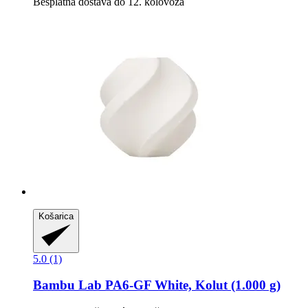
Besplatna dostava do 12. kolovoza
Košarica
5.0 (1)
Bambu Lab
PA6-​GF White, Kolut (1.000 g)