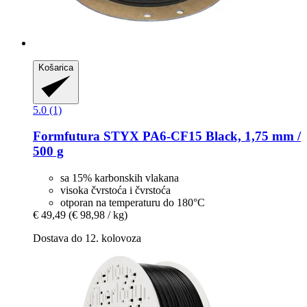
Košarica
5.0 (1)
Formfutura
STYX PA6-​CF15 Black, 1,75 mm /
500 g
sa 15% karbonskih vlakana
visoka čvrstoća i čvrstoća
otporan na temperaturu do 180°C
€ 49,49
(€ 98,98 / kg)
Dostava do 12. kolovoza