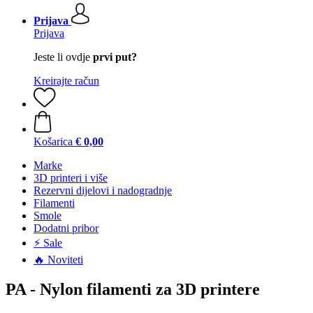
Prijava
Prijava
Jeste li ovdje
prvi put?
Kreirajte račun
Košarica
€ 0,00
Marke
3D printeri i više
Rezervni dijelovi i nadogradnje
Filamenti
Smole
Dodatni pribor
⚡ Sale
🔥 Noviteti
PA - Nylon filamenti za 3D printere