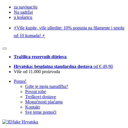
za navigaciju
Na sadržaj
u košaricu
⚡️Više kupite, više uštedite: 10% popusta na filamente i smolu
od 10 komada! ⚡️
Tražilica rezervnih dijelova
Hrvatska: besplatna standardna dostava
od € 49,90
Više od 11.000 proizvoda
Pomoć
Gdje je moja narudžba?
Povrat robe
Troškovi dostave
Mogućnosti plaćanja
Kontakt
Sve teme pomoći