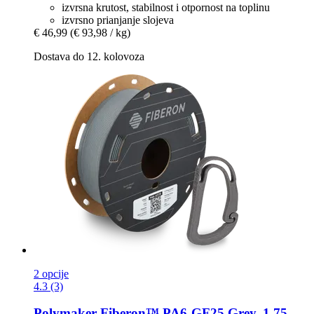
izvrsna krutost, stabilnost i otpornost na toplinu
izvrsno prianjanje slojeva
€ 46,99
(€ 93,98 / kg)
Dostava do 12. kolovoza
2 opcije
4.3 (3)
Polymaker
Fiberon™ PA6-​GF25 Grey, 1,75