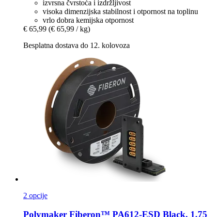
izvrsna čvrstoća i izdržljivost
visoka dimenzijska stabilnost i otpornost na toplinu
vrlo dobra kemijska otpornost
€ 65,99
(€ 65,99 / kg)
Besplatna dostava do 12. kolovoza
2 opcije
Polymaker
Fiberon™ PA612-​ESD Black, 1,75