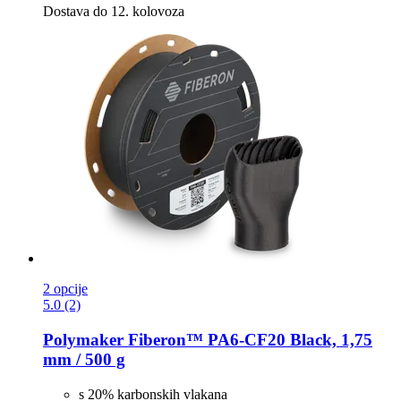
Dostava do 12. kolovoza
2 opcije
5.0 (2)
Polymaker
Fiberon™ PA6-​CF20 Black, 1,75
mm / 500 g
s 20% karbonskih vlakana