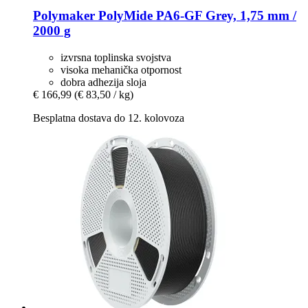
Polymaker
PolyMide PA6-​GF Grey, 1,75 mm /
2000 g
izvrsna toplinska svojstva
visoka mehanička otpornost
dobra adhezija sloja
€ 166,99
(€ 83,50 / kg)
Besplatna dostava do 12. kolovoza