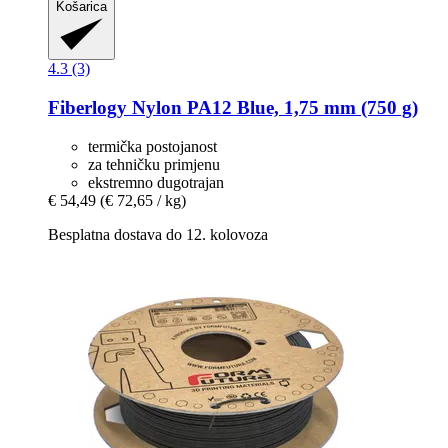
Košarica
4.3 (3)
Fiberlogy
Nylon PA12 Blue, 1,75 mm (750 g)
termička postojanost
za tehničku primjenu
ekstremno dugotrajan
€ 54,49
(€ 72,65 / kg)
Besplatna dostava do 12. kolovoza