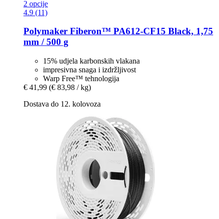
2 opcije
4.9 (11)
Polymaker
Fiberon™ PA612-​CF15 Black, 1,75
mm / 500 g
15% udjela karbonskih vlakana
impresivna snaga i izdržljivost
Warp Free™ tehnologija
€ 41,99
(€ 83,98 / kg)
Dostava do 12. kolovoza