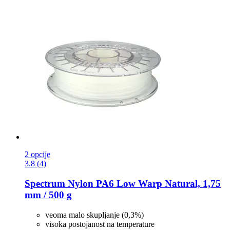
2 opcije
3.8 (4)
Spectrum
Nylon PA6 Low Warp Natural, 1,75
mm / 500 g
veoma malo skupljanje (0,3%)
visoka postojanost na temperature