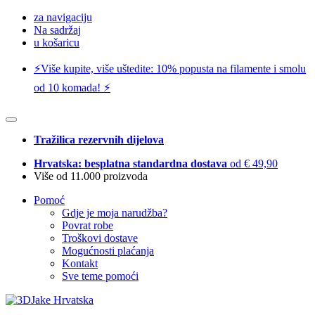
za navigaciju
Na sadržaj
u košaricu
⚡️Više kupite, više uštedite: 10% popusta na filamente i smolu
od 10 komada! ⚡️
Tražilica rezervnih dijelova
Hrvatska: besplatna standardna dostava
od € 49,90
Više od 11.000 proizvoda
Pomoć
Gdje je moja narudžba?
Povrat robe
Troškovi dostave
Mogućnosti plaćanja
Kontakt
Sve teme pomoći