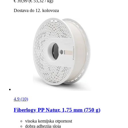
€ 39,99
(€ 53,32 / kg)
Dostava do 12. kolovoza
4.9 (10)
Fiberlogy
PP Natur, 1,75 mm (750 g)
visoka kemijska otpornost
dobra adhezija sloja