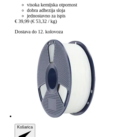
visoka kemijska otpornost
dobra adhezija sloja
jednostavno za ispis
€ 39,99
(€ 53,32 / kg)
Dostava do 12. kolovoza
Košarica