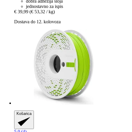
dobra adhezija sloja
jednostavno za ispis
€ 39,99
(€ 53,32 / kg)
Dostava do 12. kolovoza
Košarica
5.0 (4)