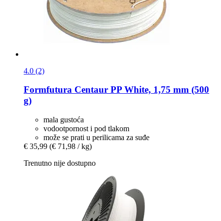
4.0 (2)
Formfutura
Centaur PP White, 1,75 mm (500
g)
mala gustoća
vodootpornost i pod tlakom
može se prati u perilicama za suđe
€ 35,99
(€ 71,98 / kg)
Trenutno nije dostupno