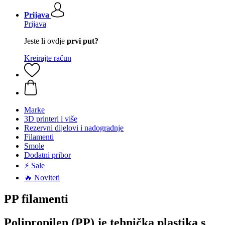
Prijava
Prijava
Jeste li ovdje
prvi put?
Kreirajte račun
Marke
3D printeri i više
Rezervni dijelovi i nadogradnje
Filamenti
Smole
Dodatni pribor
⚡ Sale
🔥 Noviteti
PP filamenti
Polipropilen (PP) je tehnička plastika s