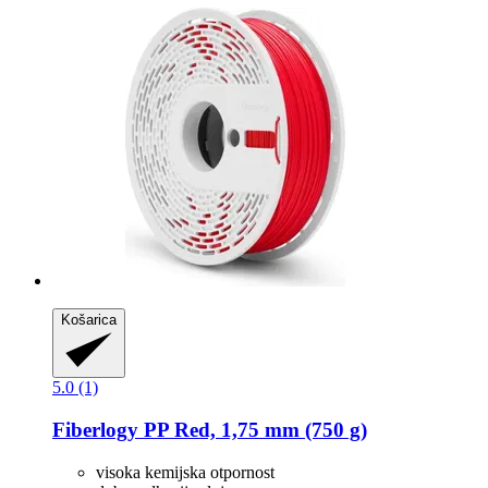
Košarica
5.0 (1)
Fiberlogy
PP Red, 1,75 mm (750 g)
visoka kemijska otpornost