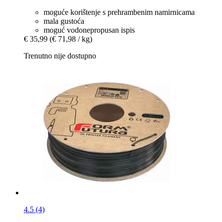
moguće korištenje s prehrambenim namirnicama
mala gustoća
moguć vodonepropusan ispis
€ 35,99
(€ 71,98 / kg)
Trenutno nije dostupno
4.5 (4)