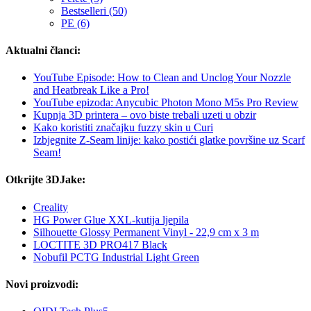
Bestselleri (50)
PE (6)
Aktualni članci:
YouTube Episode: How to Clean and Unclog Your Nozzle
and Heatbreak Like a Pro!
YouTube epizoda: Anycubic Photon Mono M5s Pro Review
Kupnja 3D printera – ovo biste trebali uzeti u obzir
Kako koristiti značajku fuzzy skin u Curi
Izbjegnite Z-Seam linije: kako postići glatke površine uz Scarf
Seam!
Otkrijte 3DJake:
Creality
HG Power Glue XXL-kutija ljepila
Silhouette Glossy Permanent Vinyl - 22,9 cm x 3 m
LOCTITE 3D PRO417 Black
Nobufil PCTG Industrial Light Green
Novi proizvodi: