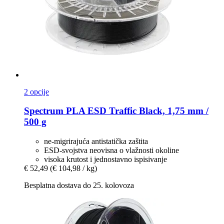
2 opcije
Spectrum
PLA ESD Traffic Black, 1,75 mm /
500 g
ne-migrirajuća antistatička zaštita
ESD-svojstva neovisna o vlažnosti okoline
visoka krutost i jednostavno ispisivanje
€ 52,49
(€ 104,98 / kg)
Besplatna dostava do 25. kolovoza