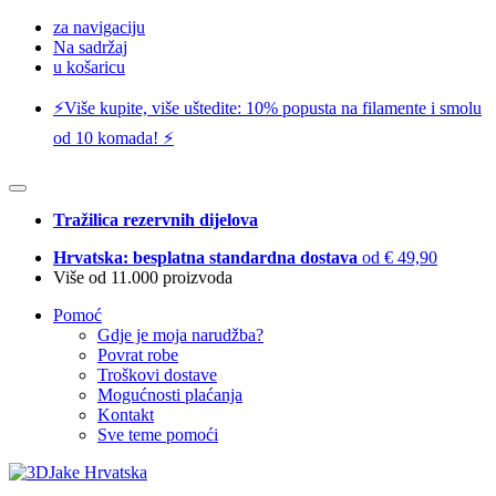
za navigaciju
Na sadržaj
u košaricu
⚡️Više kupite, više uštedite: 10% popusta na filamente i smolu
od 10 komada! ⚡️
Tražilica rezervnih dijelova
Hrvatska: besplatna standardna dostava
od € 49,90
Više od 11.000 proizvoda
Pomoć
Gdje je moja narudžba?
Povrat robe
Troškovi dostave
Mogućnosti plaćanja
Kontakt
Sve teme pomoći