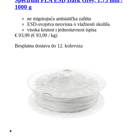
Spectrum
PLA ESD Dark Grey, 1,75 mm /
1000 g
ne migrirajuća antistatička zaštita
ESD-svojstva neovisna o vlažnosti okoliša
visoka krutost i jednostavnost ispisa
€ 93,99
(€ 93,99 / kg)
Besplatna dostava do 12. kolovoza