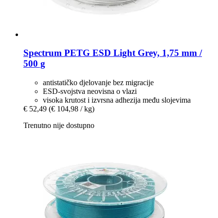
Spectrum
PETG ESD Light Grey, 1,75 mm /
500 g
antistatičko djelovanje bez migracije
ESD-svojstva neovisna o vlazi
visoka krutost i izvrsna adhezija među slojevima
€ 52,49
(€ 104,98 / kg)
Trenutno nije dostupno