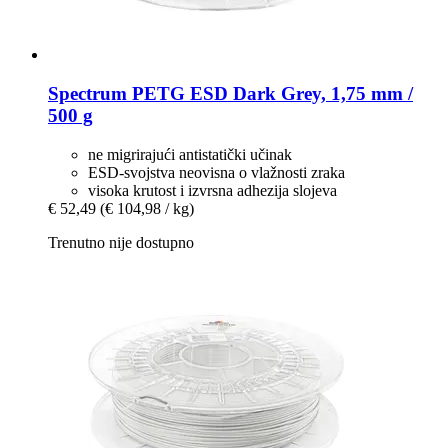
Spectrum
PETG ESD Dark Grey, 1,75 mm /
500 g
ne migrirajući antistatički učinak
ESD-svojstva neovisna o vlažnosti zraka
visoka krutost i izvrsna adhezija slojeva
€ 52,49
(€ 104,98 / kg)
Trenutno nije dostupno