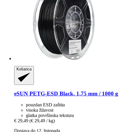
Košarica
eSUN
PETG-​ESD Black, 1,75 mm / 1000 g
pouzdan ESD zaštita
visoka žilavost
glatka površinska tekstura
€ 29,49
(€ 29,49 / kg)
Dostava do 12. listopada