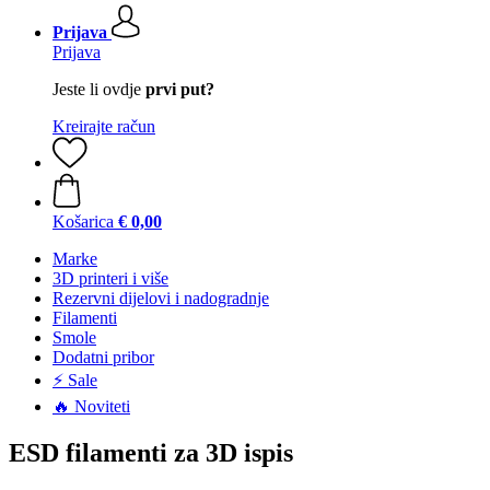
Prijava
Prijava
Jeste li ovdje
prvi put?
Kreirajte račun
Košarica
€ 0,00
Marke
3D printeri i više
Rezervni dijelovi i nadogradnje
Filamenti
Smole
Dodatni pribor
⚡ Sale
🔥 Noviteti
ESD filamenti za 3D ispis