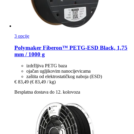
3 opcije
Polymaker
Fiberon™ PETG-​ESD Black, 1,75
mm / 1000 g
izdržljiva PETG baza
ojačan ugljikovim nanocijevicama
zaštita od elektrostatičkog naboja (ESD)
€ 83,49
(€ 83,49 / kg)
Besplatna dostava do 12. kolovoza