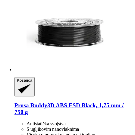
Košarica
Prusa
Buddy3D ABS ESD Black, 1,75 mm /
750 g
Antistatička svojstva
S ugljikovim nanovlaknima
Visoka otpornost na udarce i toplinu