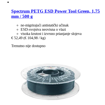
Spectrum
PETG ESD Power Tool Green, 1,75
mm / 500 g
ne-migrirajući antistatički učinak
ESD-svojstva neovisna o vlazi
visoka krutost i izvrsno prianjanje slojeva
€ 52,49
(€ 104,98 / kg)
Trenutno nije dostupno