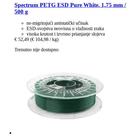
Spectrum
PETG ESD Pure White, 1,75 mm /
500 g
ne-migrirajući antistatički učinak
ESD-svojstva neovisna o vlažnosti zraka
visoka krutost i izvrsno prianjanje slojeva
€ 52,49
(€ 104,98 / kg)
Trenutno nije dostupno