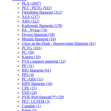
PLA (2697)
PET / PETG (922)
Fleksibilni filamenti (312)
ASA (237)
ABS (322)
Karbonski filamenti (178)
PA - Nylon (74)
Drveni filamenti (58)
Metalni filamenti (16)
Glow-in-the-Dark - fluorescentni filamenti (41)
PCTG (101)
PC (50)
Kamen (10)
PVA i support materijal (12)
PP (31)
BIO filamenti (61)
PPS (4)
PC-ABS (11)
HiPS filamenti (16)
CPE (15)
ESD (24)
PVB (PolySmooth™) (29)
PEI / ULTEM (3)
Castable (1)
Pelete (5)