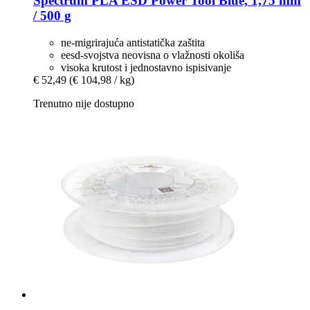
Spectrum
PLA ESD Power Tool Blue, 1,75 mm
/ 500 g
ne-migrirajuća antistatička zaštita
eesd-svojstva neovisna o vlažnosti okoliša
visoka krutost i jednostavno ispisivanje
€ 52,49
(€ 104,98 / kg)
Trenutno nije dostupno