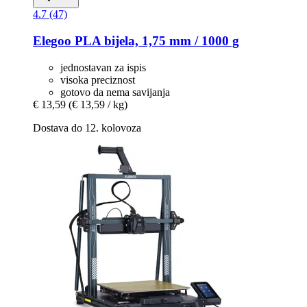
4.7 (47)
Elegoo
PLA bijela, 1,75 mm / 1000 g
jednostavan za ispis
visoka preciznost
gotovo da nema savijanja
€ 13,59
(€ 13,59 / kg)
Dostava do 12. kolovoza