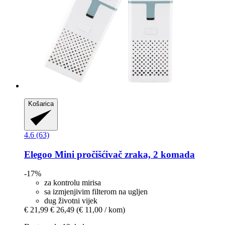
Košarica
4.6 (63)
Elegoo
Mini pročišćivač zraka, 2 komada
-17%
za kontrolu mirisa
sa izmjenjivim filterom na ugljen
dug životni vijek
€ 21,99
€ 26,49
(€ 11,00 / kom)