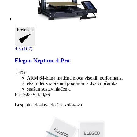
Košarica
4.5 (107)
Elegoo
Neptune 4 Pro
-34%
ARM 64-bitna matična ploča visokih performansi
ekstruder s izravnim pogonom s dva zupčanika
snažan sustav hlađenja
€ 219,00
€ 333,99
Besplatna dostava do 13. kolovoza