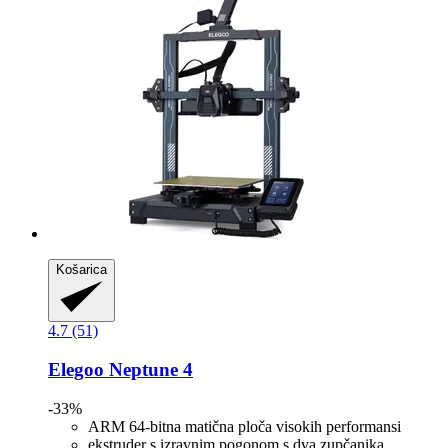
Košarica
4.7 (51)
Elegoo
Neptune 4
-33%
ARM 64-bitna matična ploča visokih performansi
ekstruder s izravnim pogonom s dva zupčanika