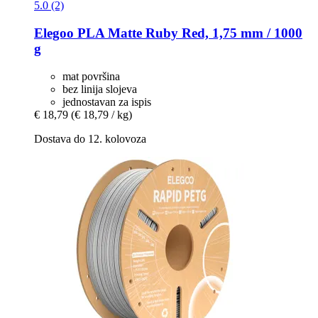
5.0 (2)
Elegoo
PLA Matte Ruby Red, 1,75 mm / 1000
g
mat površina
bez linija slojeva
jednostavan za ispis
€ 18,79
(€ 18,79 / kg)
Dostava do 12. kolovoza