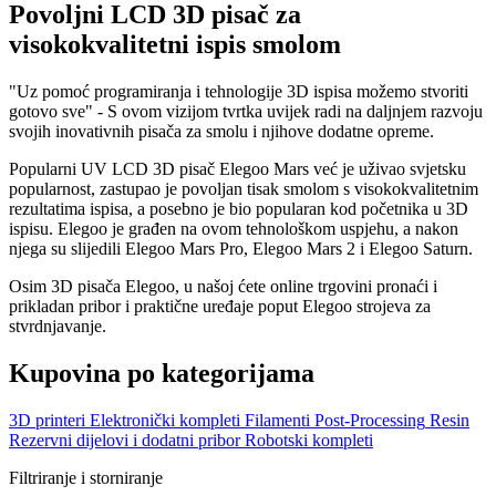
Povoljni LCD 3D pisač za
visokokvalitetni ispis smolom
"Uz pomoć programiranja i tehnologije 3D ispisa možemo stvoriti
gotovo sve" - S ovom vizijom tvrtka uvijek radi na daljnjem razvoju
svojih inovativnih pisača za smolu i njihove dodatne opreme.
Popularni UV LCD 3D pisač Elegoo Mars već je uživao svjetsku
popularnost, zastupao je povoljan tisak smolom s visokokvalitetnim
rezultatima ispisa, a posebno je bio popularan kod početnika u 3D
ispisu. Elegoo je građen na ovom tehnološkom uspjehu, a nakon
njega su slijedili Elegoo Mars Pro, Elegoo Mars 2 i Elegoo Saturn.
Osim 3D pisača Elegoo, u našoj ćete online trgovini pronaći i
prikladan pribor i praktične uređaje poput Elegoo strojeva za
stvrdnjavanje.
Kupovina po kategorijama
3D printeri
Elektronički kompleti
Filamenti
Post-Processing
Resin
Rezervni dijelovi i dodatni pribor
Robotski kompleti
Filtriranje i storniranje