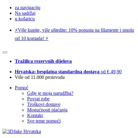
za navigaciju
Na sadržaj
u košaricu
⚡️Više kupite, više uštedite: 10% popusta na filamente i smolu
od 10 komada! ⚡️
Tražilica rezervnih dijelova
Hrvatska: besplatna standardna dostava
od € 49,90
Više od 11.000 proizvoda
Pomoć
Gdje je moja narudžba?
Povrat robe
Troškovi dostave
Mogućnosti plaćanja
Kontakt
Sve teme pomoći