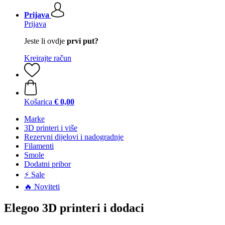
Prijava
Prijava
Jeste li ovdje
prvi put?
Kreirajte račun
Košarica
€ 0,00
Marke
3D printeri i više
Rezervni dijelovi i nadogradnje
Filamenti
Smole
Dodatni pribor
⚡ Sale
🔥 Noviteti
Elegoo 3D printeri i dodaci