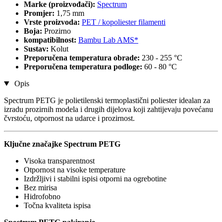
Marke (proizvođači):
Spectrum
Promjer:
1,75 mm
Vrste proizvoda:
PET / kopoliester filamenti
Boja:
Prozirno
kompatibilnost:
Bambu Lab AMS*
Sustav:
Kolut
Preporučena temperatura obrade:
230 - 255 °C
Preporučena temperatura podloge:
60 - 80 °C
Opis
Spectrum PETG je polietilenski termoplastični poliester idealan za
izradu prozirnih modela i drugih dijelova koji zahtijevaju povećanu
čvrstoću, otpornost na udarce i prozirnost.
Ključne značajke Spectrum PETG
Visoka transparentnost
Otpornost na visoke temperature
Izdržljivi i stabilni ispisi otporni na ogrebotine
Bez mirisa
Hidrofobno
Točna kvaliteta ispisa