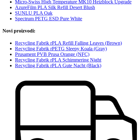
Micro-Swiss High Temperature MK10 Heizblock Upgrade
AzureFilm PLA Silk Refill Desert Blush
SUNLU PLA Oak
Spectrum PETG ESD Pure White
Novi proizvodi:
Recycling Fabrik rPLA Refill Falling Leaves (Brown)
Recycling Fabrik rPETG Sleepy Koala (Gray)
Prusament PVB Prusa Orange (NFC)
Recycling Fabrik rPLA Schimmering Night
Recycling Fabrik rPLA Gute Nacht (Black)