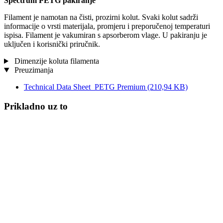
Spectrum PETG pakiranje
Filament je namotan na čisti, prozirni kolut. Svaki kolut sadrži
informacije o vrsti materijala, promjeru i preporučenoj temperaturi
ispisa. Filament je vakumiran s apsorberom vlage. U pakiranju je
uključen i korisnički priručnik.
Dimenzije koluta filamenta
Preuzimanja
Technical Data Sheet_PETG Premium
(210,94 KB)
Prikladno uz to