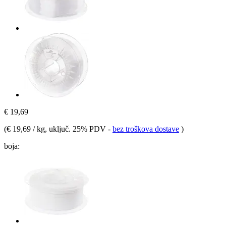
€ 19,69
(
€ 19,69 / kg
, uključ. 25% PDV
-
bez troškova dostave
)
boja: