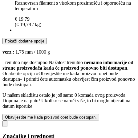
Raznovrsan filament s visokom prozirnošću i otpornošću na
temperaturu
€ 19,79
(€ 19,79 / kg)
Pokaži dodatne opcije
verz.:
1,75 mm / 1000 g
Trenutno nije dostupno
Nažalost trenutno
nemamo informacije od
strane proizvođača kada će proizvod ponovno biti dostupan.
Odaberite opciju »Obavijestite me kada proizvod opet bude
dostupan« i primiti ćete automatsku obavijest čim proizvod ponovno
bude dostupan.
U našem skladištu ostalo je još samo 0 komada ovog proizvoda.
Dopuna je na putu! Ukoliko se naruči više, to bi moglo utjecati na
datum isporuke.
Obavijestite me kada proizvod opet bude dostupan.
Značajke i prednosti