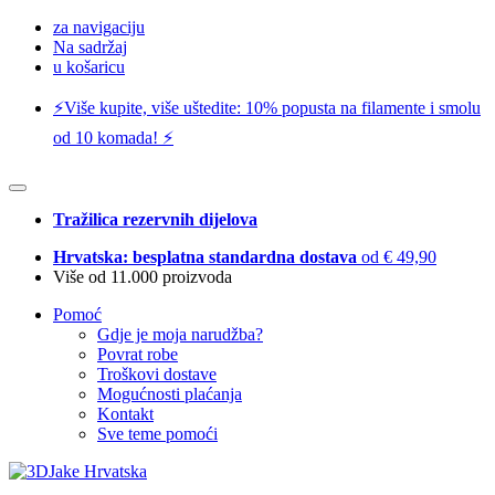
za navigaciju
Na sadržaj
u košaricu
⚡️Više kupite, više uštedite: 10% popusta na filamente i smolu
od 10 komada! ⚡️
Tražilica rezervnih dijelova
Hrvatska: besplatna standardna dostava
od € 49,90
Više od 11.000 proizvoda
Pomoć
Gdje je moja narudžba?
Povrat robe
Troškovi dostave
Mogućnosti plaćanja
Kontakt
Sve teme pomoći