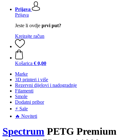
Prijava
Prijava
Jeste li ovdje
prvi put?
Kreirajte račun
Košarica
€ 0,00
Marke
3D printeri i više
Rezervni dijelovi i nadogradnje
Filamenti
Smole
Dodatni pribor
⚡ Sale
🔥 Noviteti
Spectrum
PETG Premium