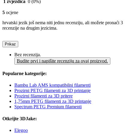
1 zvjezdica
0
(0%)
5
ocjene
hrvatski jezik još nema niti jednu recenziju, ali možete pronaći 3
recenzije na drugim jezicima.
Prikaz
Bez recenzija.
Budite prvi i napišite recenziju za ovaj proizvod.
Popularne kategorije:
Bambu Lab AMS kompatibilni filamenti
Prozirni PETG filamenti za 3D printanje
Prozirni filamenti za 3D pritere
1,75mm PETG filamenti za 3D printanje
Spectrum PETG Premium filamenti
Otkrijte 3DJake:
Elegoo