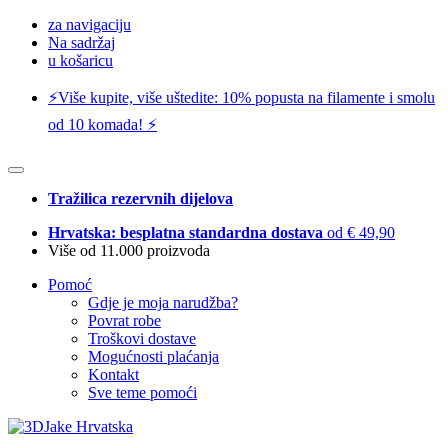
za navigaciju
Na sadržaj
u košaricu
⚡️Više kupite, više uštedite: 10% popusta na filamente i smolu
od 10 komada! ⚡️
Tražilica rezervnih dijelova
Hrvatska: besplatna standardna dostava
od € 49,90
Više od 11.000 proizvoda
Pomoć
Gdje je moja narudžba?
Povrat robe
Troškovi dostave
Mogućnosti plaćanja
Kontakt
Sve teme pomoći