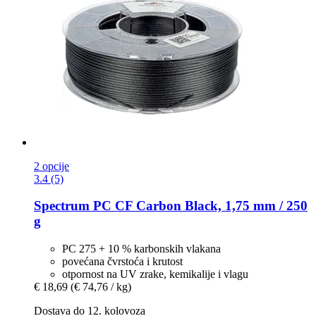
2 opcije
3.4 (5)
Spectrum
PC CF Carbon Black, 1,75 mm / 250
g
PC 275 + 10 % karbonskih vlakana
povećana čvrstoća i krutost
otpornost na UV zrake, kemikalije i vlagu
€ 18,69
(€ 74,76 / kg)
Dostava do 12. kolovoza