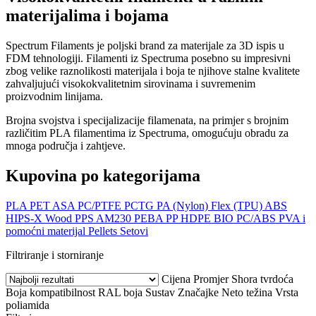
materijalima i bojama
Spectrum Filaments je poljski brand za materijale za 3D ispis u
FDM tehnologiji. Filamenti iz Spectruma posebno su impresivni
zbog velike raznolikosti materijala i boja te njihove stalne kvalitete
zahvaljujući visokokvalitetnim sirovinama i suvremenim
proizvodnim linijama.
Brojna svojstva i specijalizacije filamenata, na primjer s brojnim
različitim PLA filamentima iz Spectruma, omogućuju obradu za
mnoga područja i zahtjeve.
Kupovina po kategorijama
PLA
PET
ASA
PC/PTFE
PCTG
PA (Nylon)
Flex (TPU)
ABS
HIPS-X
Wood
PPS AM230
PEBA
PP
HDPE
BIO
PC/ABS
PVA i
pomoćni materijal
Pellets
Setovi
Filtriranje i storniranje
Cijena
Promjer
Shora tvrdoća
Boja
kompatibilnost
RAL boja
Sustav
Značajke
Neto težina
Vrsta
poliamida