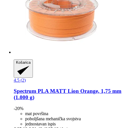
Košarica
4.5 (2)
Spectrum
PLA MATT Lion Orange, 1,75 mm
(1.000 g)
-20%
mat površina
poboljšana mehanička svojstva
jednostavan ispis