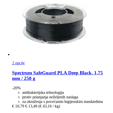
2 opcije
Spectrum
SafeGuard PLA Deep Black, 1,75
mm / 250 g
-20%
antibakterijska tehnologija
protiv prianjanja neželjenih naslaga
za okruženja s povećanim higijenskim standardima
€ 10,79
€ 13,49
(€ 43,16 / kg)