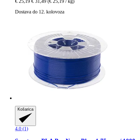
€ 25,19
€ 31,49
(€ 25,19 / kg)
Dostava do 12. kolovoza
Košarica
4.0 (1)