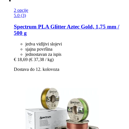
2 opcije
5.0 (3)
Spectrum
PLA Glitter Aztec Gold, 1,75 mm /
500 g
jedva vidljivi slojevi
sjajna površina
jednostavan za ispis
€ 18,69
(€ 37,38 / kg)
Dostava do 12. kolovoza