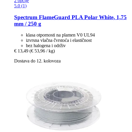
2 opcije
5.0 (1)
Spectrum
FlameGuard PLA Polar White, 1,75
mm / 250 g
klasa otpornosti na plamen V0 UL94
izvrsna vlačna čvrstoća i elastičnost
bez halogena i održiv
€ 13,49
(€ 53,96 / kg)
Dostava do 12. kolovoza