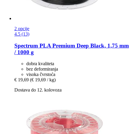
2 opcije
4.5 (13)
Spectrum
PLA Premium Deep Black, 1,75 mm
/ 1000 g
dobra kvaliteta
bez deformiranja
visoka čvrstoća
€ 19,69
(€ 19,69 / kg)
Dostava do 12. kolovoza