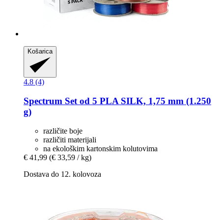
Košarica
4.8 (4)
Spectrum
Set od 5 PLA SILK, 1,75 mm (1.250
g)
različite boje
različiti materijali
na ekološkim kartonskim kolutovima
€ 41,99
(€ 33,59 / kg)
Dostava do 12. kolovoza