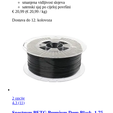
smanjena vidljivost slojeva
satenski sjaj po cijeloj površini
€ 20,99
(€ 20,99 / kg)
Dostava do 12. kolovoza
2 opcije
4.3 (11)
Spectrum
PETG Premium Deep Black, 1,75