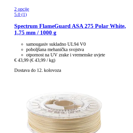
2 opcije
5.0 (1)
Spectrum
FlameGuard ASA 275 Polar White,
1,75 mm / 1000 g
samougasiv sukladno UL94 V0
poboljšana mehanička svojstva
otpornost na UV zrake i vremenske uvjete
€ 43,99
(€ 43,99 / kg)
Dostava do 12. kolovoza