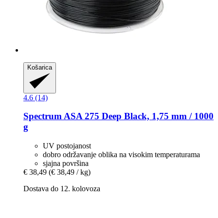
Košarica
4.6 (14)
Spectrum
ASA 275 Deep Black, 1,75 mm / 1000
g
UV postojanost
dobro održavanje oblika na visokim temperaturama
sjajna površina
€ 38,49
(€ 38,49 / kg)
Dostava do 12. kolovoza