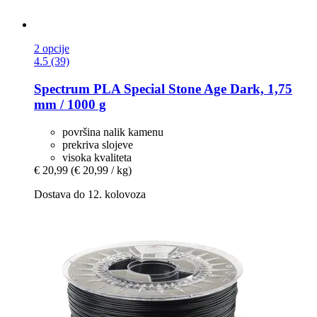
2 opcije
4.5 (39)
Spectrum
PLA Special Stone Age Dark, 1,75
mm / 1000 g
površina nalik kamenu
prekriva slojeve
visoka kvaliteta
€ 20,99
(€ 20,99 / kg)
Dostava do 12. kolovoza