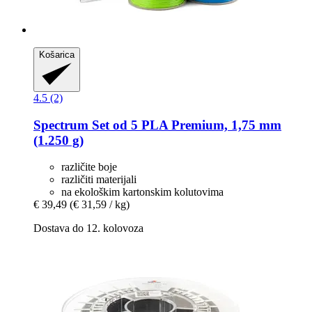
Košarica
4.5 (2)
Spectrum
Set od 5 PLA Premium, 1,75 mm
(1.250 g)
različite boje
različiti materijali
na ekološkim kartonskim kolutovima
€ 39,49
(€ 31,59 / kg)
Dostava do 12. kolovoza