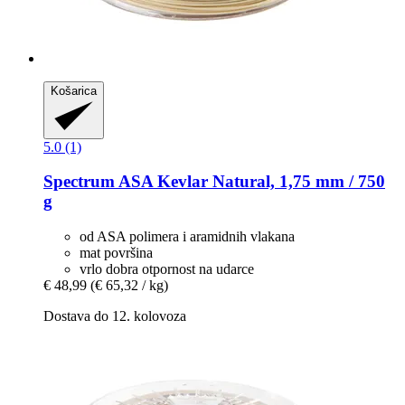
Košarica
5.0 (1)
Spectrum
ASA Kevlar Natural, 1,75 mm / 750
g
od ASA polimera i aramidnih vlakana
mat površina
vrlo dobra otpornost na udarce
€ 48,99
(€ 65,32 / kg)
Dostava do 12. kolovoza