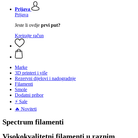
Prijava
Prijava
Jeste li ovdje
prvi put?
Kreirajte račun
Marke
3D printeri i više
Rezervni dijelovi i nadogradnje
Filamenti
Smole
Dodatni pribor
⚡ Sale
🔥 Noviteti
Spectrum filamenti
Visokokvalitetni filamenti u raznim