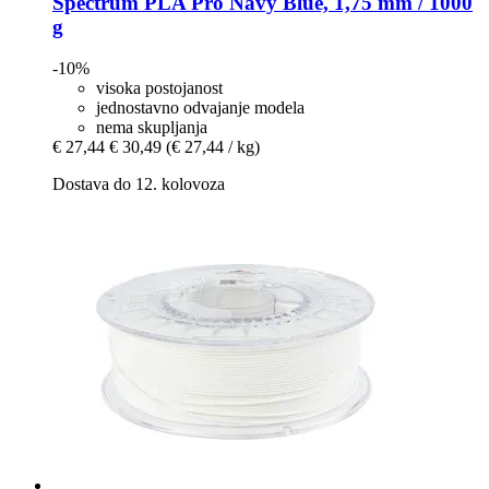
Spectrum
PLA Pro Navy Blue, 1,75 mm / 1000
g
-10%
visoka postojanost
jednostavno odvajanje modela
nema skupljanja
€ 27,44
€ 30,49
(€ 27,44 / kg)
Dostava do 12. kolovoza