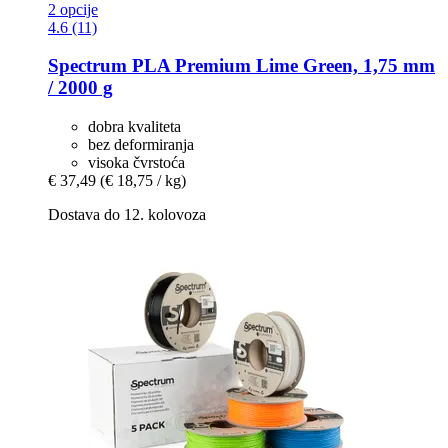
2 opcije
4.6 (11)
Spectrum
PLA Premium Lime Green, 1,75 mm
/ 2000 g
dobra kvaliteta
bez deformiranja
visoka čvrstoća
€ 37,49
(€ 18,75 / kg)
Dostava do 12. kolovoza