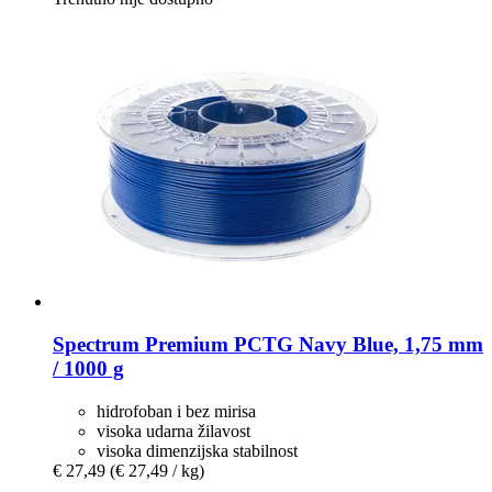
Spectrum
Premium PCTG Navy Blue, 1,75 mm
/ 1000 g
hidrofoban i bez mirisa
visoka udarna žilavost
visoka dimenzijska stabilnost
€ 27,49
(€ 27,49 / kg)