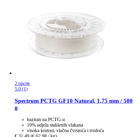
2 opcije
5.0 (1)
Spectrum
PCTG GF10 Natural, 1,75 mm / 500
g
baziran na PCTG-u
10% udjela staklenih vlakana
visoka krutost, vlačna čvrstoća i tvrdoća
€ 31,49
(€ 62,98 / kg)