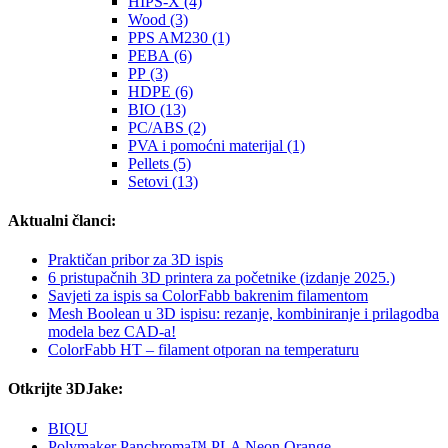
HIPS-X (4)
Wood (3)
PPS AM230 (1)
PEBA (6)
PP (3)
HDPE (6)
BIO (13)
PC/ABS (2)
PVA i pomoćni materijal (1)
Pellets (5)
Setovi (13)
Aktualni članci:
Praktičan pribor za 3D ispis
6 pristupačnih 3D printera za početnike (izdanje 2025.)
Savjeti za ispis sa ColorFabb bakrenim filamentom
Mesh Boolean u 3D ispisu: rezanje, kombiniranje i prilagodba
modela bez CAD-a!
ColorFabb HT – filament otporan na temperaturu
Otkrijte 3DJake:
BIQU
Polymaker Panchroma™ PLA Neon Orange