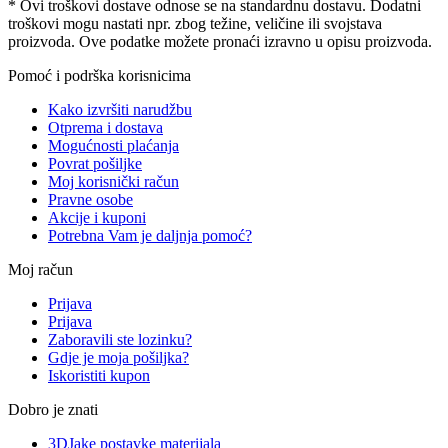
* Ovi troškovi dostave odnose se na standardnu ​​dostavu. Dodatni
troškovi mogu nastati npr. zbog težine, veličine ili svojstava
proizvoda. Ove podatke možete pronaći izravno u opisu proizvoda.
Pomoć i podrška korisnicima
Kako izvršiti narudžbu
Otprema i dostava
Mogućnosti plaćanja
Povrat pošiljke
Moj korisnički račun
Pravne osobe
Akcije i kuponi
Potrebna Vam je daljnja pomoć?
Moj račun
Prijava
Prijava
Zaboravili ste lozinku?
Gdje je moja pošiljka?
Iskoristiti kupon
Dobro je znati
3DJake postavke materijala