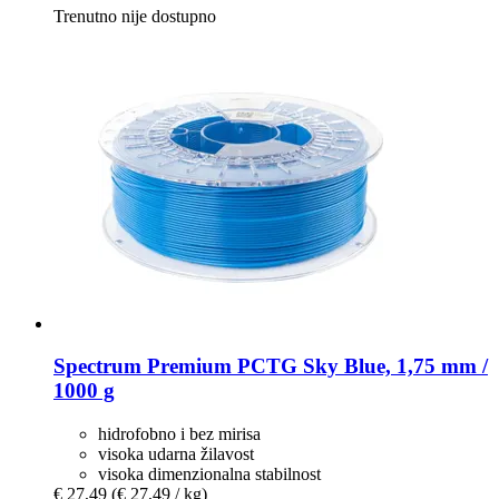
Trenutno nije dostupno
Spectrum
Premium PCTG Sky Blue, 1,75 mm /
1000 g
hidrofobno i bez mirisa
visoka udarna žilavost
visoka dimenzionalna stabilnost
€ 27,49
(€ 27,49 / kg)