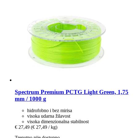
Spectrum
Premium PCTG Light Green, 1,75
mm / 1000 g
hidrofobno i bez mirisa
visoka udarna žilavost
visoka dimenzionalna stabilnost
€ 27,49
(€ 27,49 / kg)
Trenutno nije dostupno