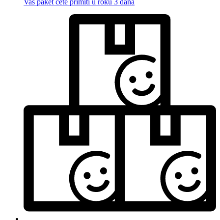
Vaš paket ćete primiti u roku 3 dana