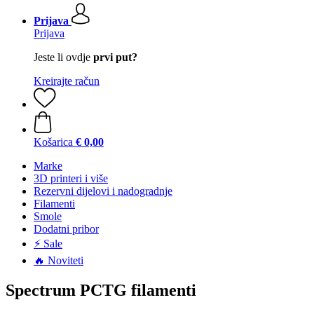
Prijava
Prijava
Jeste li ovdje
prvi put?
Kreirajte račun
Košarica
€ 0,00
Marke
3D printeri i više
Rezervni dijelovi i nadogradnje
Filamenti
Smole
Dodatni pribor
⚡ Sale
🔥 Noviteti
Spectrum PCTG filamenti