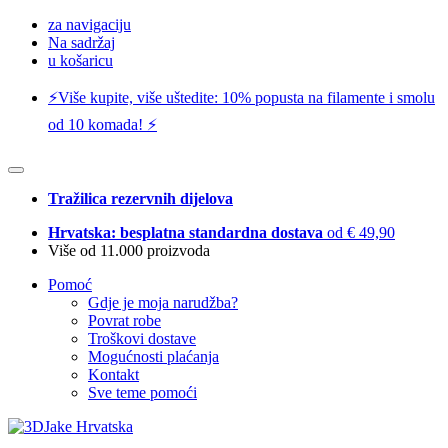
za navigaciju
Na sadržaj
u košaricu
⚡️Više kupite, više uštedite: 10% popusta na filamente i smolu
od 10 komada! ⚡️
Tražilica rezervnih dijelova
Hrvatska: besplatna standardna dostava
od € 49,90
Više od 11.000 proizvoda
Pomoć
Gdje je moja narudžba?
Povrat robe
Troškovi dostave
Mogućnosti plaćanja
Kontakt
Sve teme pomoći