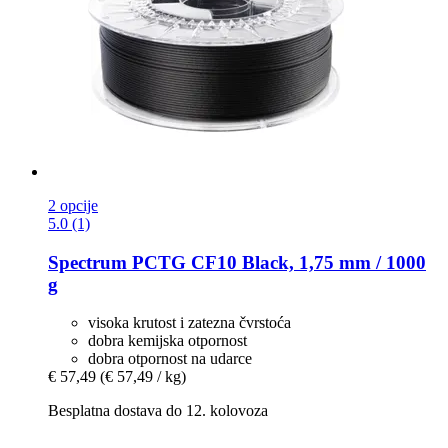
2 opcije
5.0 (1)
Spectrum
PCTG CF10 Black, 1,75 mm / 1000
g
visoka krutost i zatezna čvrstoća
dobra kemijska otpornost
dobra otpornost na udarce
€ 57,49
(€ 57,49 / kg)
Besplatna dostava do 12. kolovoza