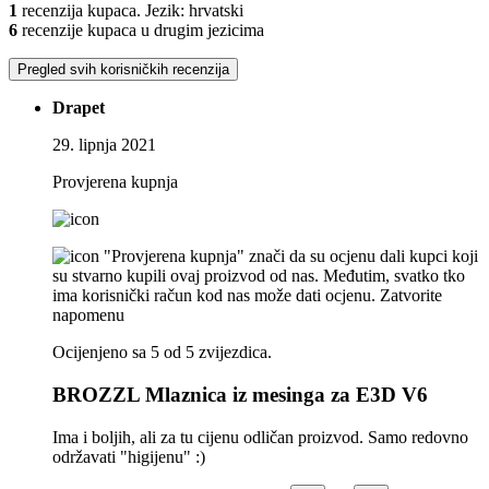
1
recenzija kupaca. Jezik: hrvatski
6
recenzije kupaca u drugim jezicima
Pregled svih korisničkih recenzija
Drapet
29. lipnja 2021
Provjerena kupnja
"Provjerena kupnja" znači da su ocjenu dali kupci koji
su stvarno kupili ovaj proizvod od nas. Međutim, svatko tko
ima korisnički račun kod nas može dati ocjenu.
Zatvorite
napomenu
Ocijenjeno sa 5 od 5 zvijezdica.
BROZZL Mlaznica iz mesinga za E3D V6
Ima i boljih, ali za tu cijenu odličan proizvod. Samo redovno
održavati "higijenu" :)