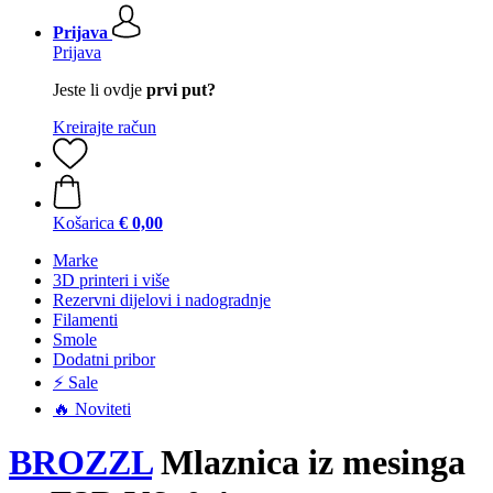
Prijava
Prijava
Jeste li ovdje
prvi put?
Kreirajte račun
Košarica
€ 0,00
Marke
3D printeri i više
Rezervni dijelovi i nadogradnje
Filamenti
Smole
Dodatni pribor
⚡ Sale
🔥 Noviteti
BROZZL
Mlaznica iz mesinga