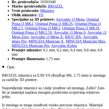
Br. proizvođača:
10301040
Marke (proizvođači):
BROZZL
Vrste proizvoda:
Mlaznice
Oblik mlaznice:
V6
Specijalno za 3D printere:
Anycubic i3 Mega
,
Original
Prusa i3 MK2
,
Original Prusa i3 MK2S
,
Original Prusa i3
MK2.5
,
Original Prusa i3 MK3
,
Original Prusa i3 MK3S
,
Original Prusa i3 MK2.5S
,
Anycubic i3 Mega S
,
Anycubic i3
Mega Zero
,
Anycubic i3 Mega X
,
BIQU BX
,
Anycubic
4max Pro
,
MINGDA Magician X
,
MINGDA Magician Max
,
MINGDA Magician Pro
,
Anycubic Kobra
Promjer mlaznice:
0,1 mm, 0,2 mm, 0,4 mm, 0,6 mm, 0,8
mm
Promjer filamenata:
1,75 mm
Opis
BROZZL mlaznica za E3D V6 (RepRap M6, 1,75 mm) iz mesinga
za različite 3D printere.
Najomiljenije mlaznice su i dalje izrađene od mesinga. Zašto? Zato
što je materijal usprkos mnogim pozitivnim svojstvima relativno
jeftin.
Iz mesinga se mogu izrađivati visoko precizne mlaznice. Materijal