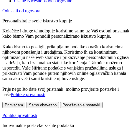
Ostale Niceshops web trgovine
Odustati od ugovora
Personalizirajte svoje iskustvo kupnje
Kolačiće i druge tehnologije koristimo samo uz Vaš osobni pristanak
kako bismo Vam ponudili personalizirano iskustvo kupnje.
Kako bismo to postigli, prikupljamo podatke o našim korisnicima,
njihovom ponašanju i uređajima. Koristimo ih za kontinuiranu
optimizaciju naše web stranice i prikazivanje personaliziranih oglasa
i sadržaja, kao i za analizu statistike korištenja. Također možemo
usporediti Vaše šifrirane podatke s vanjskim pružateljima usluga i
prikazivati Vam ponude putem njihovih online oglašivačkih kanala
samo ako već i sami koristite njihove usluge.
Prije nego što date svoj pristanak, molimo provjerite postavke i
naše
Politike privatnosti
.
Prihvaćam
Samo obavezno
Podešavanje postavki
Politika privatnosti
Individualne postavke zaštite podataka