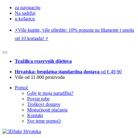
za navigaciju
Na sadržaj
u košaricu
⚡️Više kupite, više uštedite: 10% popusta na filamente i smolu
od 10 komada! ⚡️
Tražilica rezervnih dijelova
Hrvatska: besplatna standardna dostava
od € 49,90
Više od 11.000 proizvoda
Pomoć
Gdje je moja narudžba?
Povrat robe
Troškovi dostave
Mogućnosti plaćanja
Kontakt
Sve teme pomoći