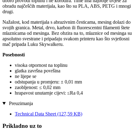
dobro provodi toplinu i ne korodira. Time ima najbolje uvjete za
obradu najčešćih materijala, kao što su PLA, ABS, PETG i mnogi
drugi.
Nažalost, kod materijala s abrazivnim česticama, mesing dolazi do
svojih granica. Metal, drvo, karbon ili fluorescentni filamenti štete
mlaznicama od mesinga. Bez obzira na to, mlaznice od mesinga su
apsolutno svestrane i pripadaju svakom printeru kao što svjetlosni
mač pripada Luku Skywalkeru.
Posebnosti
visoka otpornost na toplinu
glatka završna površina
ne lijepe se
odstupanja u promjeru: ± 0,01 mm
zaobljenost: ≤ 0,02 mm
hrapavost unutarnje cijevi: ≤Ra 0,4
Preuzimanja
Technical Data Sheet
(127,59 KB)
Prikladno uz to