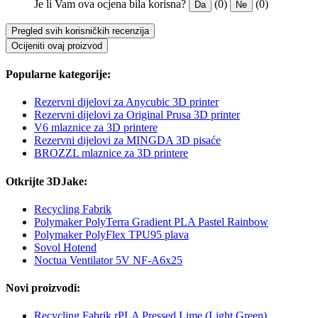
Je li Vam ova ocjena bila korisna?
(0)
(0)
Da
Ne
Pregled svih korisničkih recenzija
Ocijeniti ovaj proizvod
Popularne kategorije:
Rezervni dijelovi za Anycubic 3D printer
Rezervni dijelovi za Original Prusa 3D printer
V6 mlaznice za 3D printere
Rezervni dijelovi za MINGDA 3D pisaće
BROZZL mlaznice za 3D printere
Otkrijte 3DJake:
Recycling Fabrik
Polymaker PolyTerra Gradient PLA Pastel Rainbow
Polymaker PolyFlex TPU95 plava
Sovol Hotend
Noctua Ventilator 5V NF-A6x25
Novi proizvodi:
Recycling Fabrik rPLA Pressed Lime (Light Green)