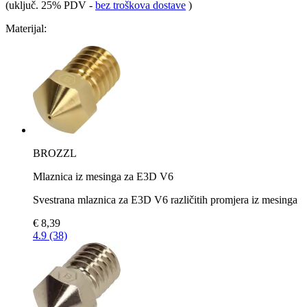
(uključ. 25% PDV
-
bez troškova dostave
)
Materijal:
BROZZL
Mlaznica iz mesinga za E3D V6
Svestrana mlaznica za E3D V6 različitih promjera iz mesinga
€ 8,39
4.9 (38)