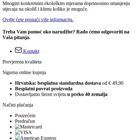
Mnogim konkretnim ekološkim mjerama doprinosimo smanjenju
utjecaja na okoliš i klimu koliko je moguće.
Ovdje ćete pronaći više informacija.
Treba Vam pomoć oko narudžbe? Rado ćemo odgovoriti na
Vaša pitanja.
Kontakt
Provjerena kvaliteta
Sigurna online kupnja
Hrvatska: besplatna standardna dostava
od € 49,90
Besplatni povrat proizvoda
Dostavljamo širom svijeta
u preko 40 zemalja
Načini plaćanja
Pouzećem
Predračun