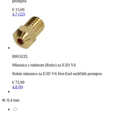
promjera
€ 15,69
4.7 (22)
BROZZL
Mlaznica s rubinom (Ruby) za E3D V6
Rubin mlaznica za E3D V6 Hot-End različitih promjera
€ 72,99
4.8 (8)
Φ:
0,4 mm