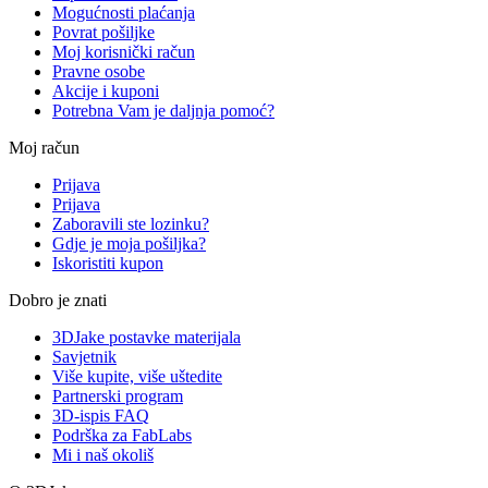
Mogućnosti plaćanja
Povrat pošiljke
Moj korisnički račun
Pravne osobe
Akcije i kuponi
Potrebna Vam je daljnja pomoć?
Moj račun
Prijava
Prijava
Zaboravili ste lozinku?
Gdje je moja pošiljka?
Iskoristiti kupon
Dobro je znati
3DJake postavke materijala
Savjetnik
Više kupite, više uštedite
Partnerski program
3D-ispis FAQ
Podrška za FabLabs
Mi i naš okoliš