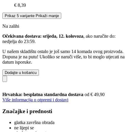
€ 8,39
Prikaz 5 varijante
Prikaži manje
Na zalihi
Očekivana dostava: srijeda, 12. kolovoza
, ako naručite do:
nedjelja do 23:59
.
U našem skladištu ostalo je još samo 14 komada ovog proizvoda.
Dopuna je na putu! Ukoliko se naruči više, to bi moglo utjecati na
datum isporuke.
Dodajte u košaricu
Hrvatska: besplatna standardna dostava
od € 49,90
Više informacija o otpremi i dostavi
Značajke i prednosti
glatka završna obrada
ne lijepi se