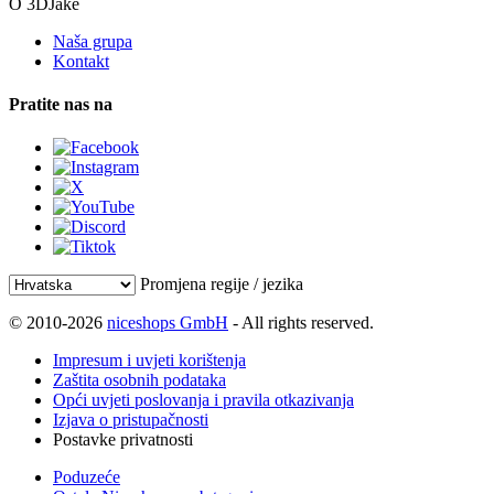
O 3DJake
Naša grupa
Kontakt
Pratite nas na
Promjena regije / jezika
© 2010-2026
niceshops GmbH
- All rights reserved.
Impresum i uvjeti korištenja
Zaštita osobnih podataka
Opći uvjeti poslovanja i pravila otkazivanja
Izjava o pristupačnosti
Postavke privatnosti
Poduzeće