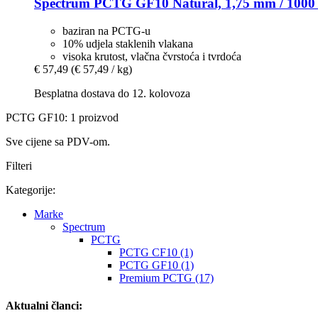
Spectrum
PCTG GF10 Natural, 1,75 mm / 1000
baziran na PCTG-u
10% udjela staklenih vlakana
visoka krutost, vlačna čvrstoća i tvrdoća
€ 57,49
(€ 57,49 / kg)
Besplatna dostava do 12. kolovoza
PCTG GF10: 1 proizvod
Sve cijene sa PDV-om.
Filteri
Kategorije:
Marke
Spectrum
PCTG
PCTG CF10 (1)
PCTG GF10 (1)
Premium PCTG (17)
Aktualni članci: