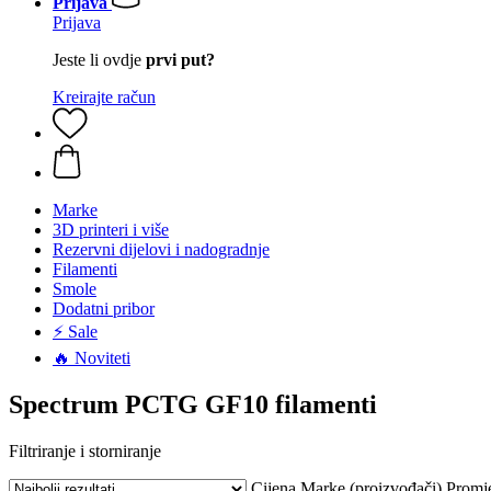
Prijava
Prijava
Jeste li ovdje
prvi put?
Kreirajte račun
Marke
3D printeri i više
Rezervni dijelovi i nadogradnje
Filamenti
Smole
Dodatni pribor
⚡ Sale
🔥 Noviteti
Spectrum PCTG GF10 filamenti
Filtriranje i storniranje
Cijena
Marke (proizvođači)
Promj