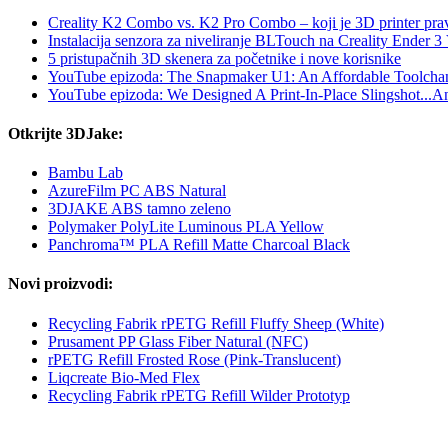
Creality K2 Combo vs. K2 Pro Combo – koji je 3D printer prav
Instalacija senzora za niveliranje BLTouch na Creality Ender 3
5 pristupačnih 3D skenera za početnike i nove korisnike
YouTube epizoda: The Snapmaker U1: An Affordable Toolcha
YouTube epizoda: We Designed A Print-In-Place Slingshot...And
Otkrijte 3DJake:
Bambu Lab
AzureFilm PC ABS Natural
3DJAKE ABS tamno zeleno
Polymaker PolyLite Luminous PLA Yellow
Panchroma™ PLA Refill Matte Charcoal Black
Novi proizvodi:
Recycling Fabrik rPETG Refill Fluffy Sheep (White)
Prusament PP Glass Fiber Natural (NFC)
rPETG Refill Frosted Rose (Pink-Translucent)
Liqcreate Bio-Med Flex
Recycling Fabrik rPETG Refill Wilder Prototyp