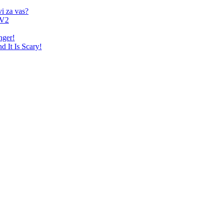
i za vas?
 V2
nger!
 It Is Scary!