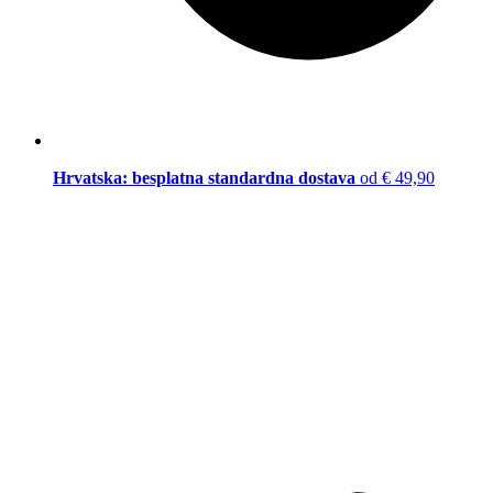
Hrvatska: besplatna standardna dostava
od € 49,90