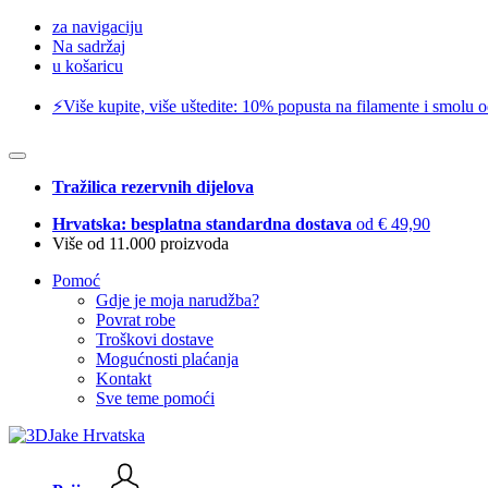
za navigaciju
Na sadržaj
u košaricu
⚡️Više kupite, više uštedite: 10% popusta na filamente i smolu 
Tražilica rezervnih dijelova
Hrvatska: besplatna standardna dostava
od € 49,90
Više od 11.000 proizvoda
Pomoć
Gdje je moja narudžba?
Povrat robe
Troškovi dostave
Mogućnosti plaćanja
Kontakt
Sve teme pomoći