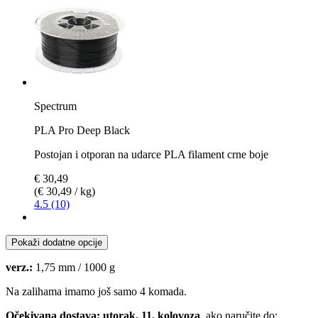
Spectrum
PLA Pro Deep Black
Postojan i otporan na udarce PLA filament crne boje
€ 30,49
(€ 30,49 / kg)
4.5 (10)
Pokaži dodatne opcije
verz.:
1,75 mm / 1000 g
Na zalihama imamo još samo 4 komada.
Očekivana dostava: utorak, 11. kolovoza
, ako naručite do: