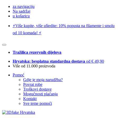
za navigaciju
Na sadržaj
u košaricu
⚡️Više kupite, više uštedite: 10% popusta na filamente i smolu
od 10 komada! ⚡️
Tražilica rezervnih dijelova
Hrvatska: besplatna standardna dostava
od € 49,90
Više od 11.000 proizvoda
Pomoć
Gdje je moja narudžba?
Povrat robe
Troškovi dostave
Mogućnosti plaćanja
Kontakt
Sve teme pomoći