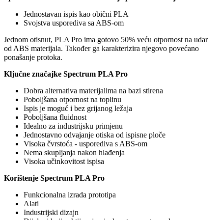
Jednostavan ispis kao obični PLA
Svojstva usporediva sa ABS-om
Jednom otisnut, PLA Pro ima gotovo 50% veću otpornost na udar
od ABS materijala. Također ga karakterizira njegovo povećano
ponašanje protoka.
Ključne značajke Spectrum PLA Pro
Dobra alternativa materijalima na bazi stirena
Poboljšana otpornost na toplinu
Ispis je moguć i bez grijanog ležaja
Poboljšana fluidnost
Idealno za industrijsku primjenu
Jednostavno odvajanje otiska od ispisne ploče
Visoka čvrstoća - usporediva s ABS-om
Nema skupljanja nakon hlađenja
Visoka učinkovitost ispisa
Korištenje Spectrum PLA Pro
Funkcionalna izrada prototipa
Alati
Industrijski dizajn