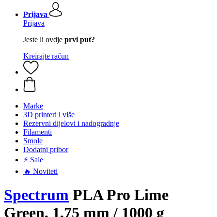
Prijava
Prijava
Jeste li ovdje
prvi put?
Kreirajte račun
Marke
3D printeri i više
Rezervni dijelovi i nadogradnje
Filamenti
Smole
Dodatni pribor
⚡ Sale
🔥 Noviteti
Spectrum
PLA Pro Lime
Green, 1,75 mm / 1000 g