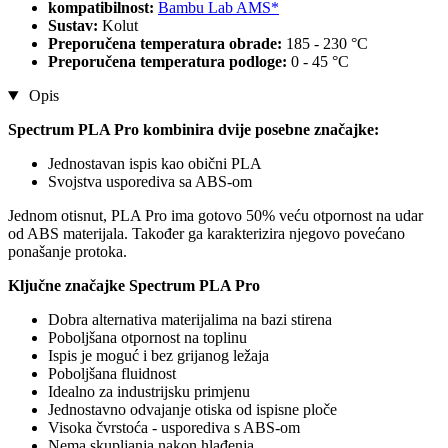
kompatibilnost:
Bambu Lab AMS*
Sustav:
Kolut
Preporučena temperatura obrade:
185 - 230 °C
Preporučena temperatura podloge:
0 - 45 °C
Opis
Spectrum PLA Pro kombinira dvije posebne značajke:
Jednostavan ispis kao obični PLA
Svojstva usporediva sa ABS-om
Jednom otisnut, PLA Pro ima gotovo 50% veću otpornost na udar
od ABS materijala. Također ga karakterizira njegovo povećano
ponašanje protoka.
Ključne značajke Spectrum PLA Pro
Dobra alternativa materijalima na bazi stirena
Poboljšana otpornost na toplinu
Ispis je moguć i bez grijanog ležaja
Poboljšana fluidnost
Idealno za industrijsku primjenu
Jednostavno odvajanje otiska od ispisne ploče
Visoka čvrstoća - usporediva s ABS-om
Nema skupljanja nakon hlađenja