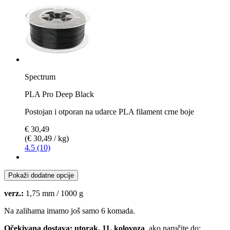
Spectrum
PLA Pro Deep Black
Postojan i otporan na udarce PLA filament crne boje
€ 30,49
(€ 30,49 / kg)
4.5 (10)
Pokaži dodatne opcije
verz.:
1,75 mm / 1000 g
Na zalihama imamo još samo 6 komada.
Očekivana dostava: utorak, 11. kolovoza
, ako naručite do: