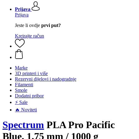
Prijava
Prijava
Jeste li ovdje
prvi put?
Kreirajte račun
Marke
3D printeri i više
Rezervni dijelovi i nadogradnje
Filamenti
Smole
Dodatni pribor
⚡ Sale
🔥 Noviteti
Spectrum
PLA Pro Pacific
Blue, 1,75 mm / 1000 g