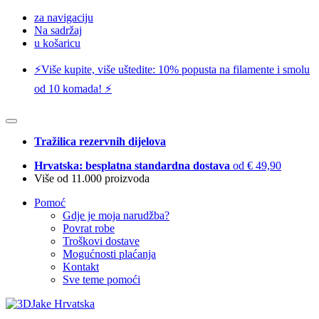
za navigaciju
Na sadržaj
u košaricu
⚡️Više kupite, više uštedite: 10% popusta na filamente i smolu
od 10 komada! ⚡️
Tražilica rezervnih dijelova
Hrvatska: besplatna standardna dostava
od € 49,90
Više od 11.000 proizvoda
Pomoć
Gdje je moja narudžba?
Povrat robe
Troškovi dostave
Mogućnosti plaćanja
Kontakt
Sve teme pomoći